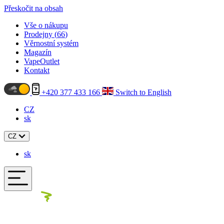
Přeskočit na obsah
Vše o nákupu
Prodejny (
66
)
Věrnostní systém
Magazín
VapeOutlet
Kontakt
+420 377 433 166
Switch to English
CZ
sk
CZ
sk