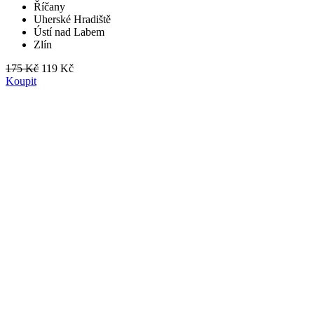
Říčany
Uherské Hradiště
Ústí nad Labem
Zlín
175 Kč
119 Kč
Koupit