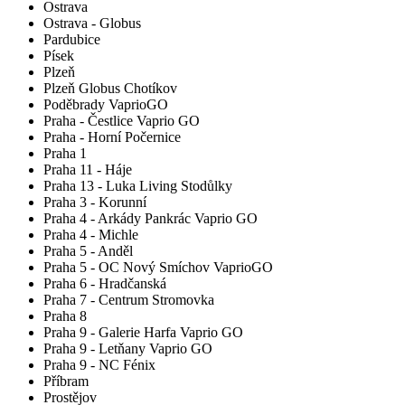
Ostrava
Ostrava - Globus
Pardubice
Písek
Plzeň
Plzeň Globus Chotíkov
Poděbrady VaprioGO
Praha - Čestlice Vaprio GO
Praha - Horní Počernice
Praha 1
Praha 11 - Háje
Praha 13 - Luka Living Stodůlky
Praha 3 - Korunní
Praha 4 - Arkády Pankrác Vaprio GO
Praha 4 - Michle
Praha 5 - Anděl
Praha 5 - OC Nový Smíchov VaprioGO
Praha 6 - Hradčanská
Praha 7 - Centrum Stromovka
Praha 8
Praha 9 - Galerie Harfa Vaprio GO
Praha 9 - Letňany Vaprio GO
Praha 9 - NC Fénix
Příbram
Prostějov