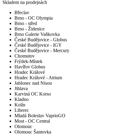
Skladem na prodejnách
Břeclav
Brno - OC Olympia
Brno - střed
Brno - Židenice
Brno Galerie Vaňkovka
České Budějovice - Globus
České Budějovice - IGY
České Budějovice - Mercury
Chomutov
Frýdek-Místek
Havířov Globus
Hradec Králové
Hradec Králové - Atrium
Jablonec nad Nisou
Jihlava
Karviná OC Korso
Kladno
Kolín
Liberec
Mladá Boleslav VaprioGO
Most - OC Central
Olomouc
Olomouc Šantovka