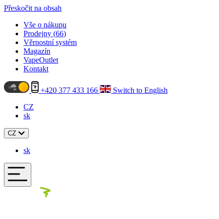
Přeskočit na obsah
Vše o nákupu
Prodejny (
66
)
Věrnostní systém
Magazín
VapeOutlet
Kontakt
+420 377 433 166
Switch to English
CZ
sk
CZ
sk