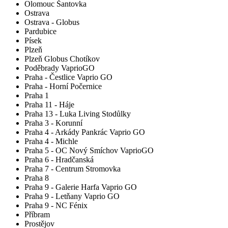
Olomouc Šantovka
Ostrava
Ostrava - Globus
Pardubice
Písek
Plzeň
Plzeň Globus Chotíkov
Poděbrady VaprioGO
Praha - Čestlice Vaprio GO
Praha - Horní Počernice
Praha 1
Praha 11 - Háje
Praha 13 - Luka Living Stodůlky
Praha 3 - Korunní
Praha 4 - Arkády Pankrác Vaprio GO
Praha 4 - Michle
Praha 5 - OC Nový Smíchov VaprioGO
Praha 6 - Hradčanská
Praha 7 - Centrum Stromovka
Praha 8
Praha 9 - Galerie Harfa Vaprio GO
Praha 9 - Letňany Vaprio GO
Praha 9 - NC Fénix
Příbram
Prostějov