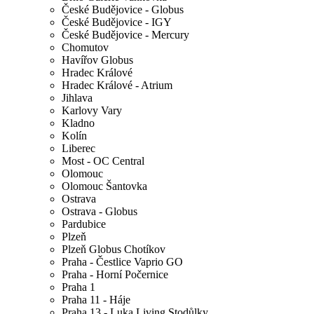
České Budějovice - Globus
České Budějovice - IGY
České Budějovice - Mercury
Chomutov
Havířov Globus
Hradec Králové
Hradec Králové - Atrium
Jihlava
Karlovy Vary
Kladno
Kolín
Liberec
Most - OC Central
Olomouc
Olomouc Šantovka
Ostrava
Ostrava - Globus
Pardubice
Plzeň
Plzeň Globus Chotíkov
Praha - Čestlice Vaprio GO
Praha - Horní Počernice
Praha 1
Praha 11 - Háje
Praha 13 - Luka Living Stodůlky