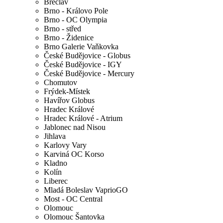
Břeclav
Brno - Královo Pole
Brno - OC Olympia
Brno - střed
Brno - Židenice
Brno Galerie Vaňkovka
České Budějovice - Globus
České Budějovice - IGY
České Budějovice - Mercury
Chomutov
Frýdek-Místek
Havířov Globus
Hradec Králové
Hradec Králové - Atrium
Jablonec nad Nisou
Jihlava
Karlovy Vary
Karviná OC Korso
Kladno
Kolín
Liberec
Mladá Boleslav VaprioGO
Most - OC Central
Olomouc
Olomouc Šantovka