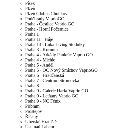
Písek
Plzeň
Plzeň Globus Chotíkov
Poděbrady VaprioGO
Praha - Čestlice Vaprio GO
Praha - Horní Počernice
Praha 1
Praha 11 - Háje
Praha 13 - Luka Living Stodůlky
Praha 3 - Korunní
Praha 4 - Arkády Pankrác Vaprio GO
Praha 4 - Michle
Praha 5 - Anděl
Praha 5 - OC Nový Smíchov VaprioGO
Praha 6 - Hradčanská
Praha 7 - Centrum Stromovka
Praha 8
Praha 9 - Galerie Harfa Vaprio GO
Praha 9 - Letňany Vaprio GO
Praha 9 - NC Fénix
Příbram
Prostějov
Říčany
Uherské Hradiště
Ústí nad Labem