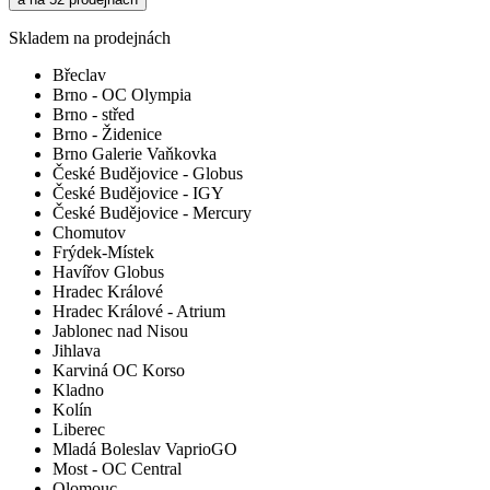
Skladem na prodejnách
Břeclav
Brno - OC Olympia
Brno - střed
Brno - Židenice
Brno Galerie Vaňkovka
České Budějovice - Globus
České Budějovice - IGY
České Budějovice - Mercury
Chomutov
Frýdek-Místek
Havířov Globus
Hradec Králové
Hradec Králové - Atrium
Jablonec nad Nisou
Jihlava
Karviná OC Korso
Kladno
Kolín
Liberec
Mladá Boleslav VaprioGO
Most - OC Central
Olomouc