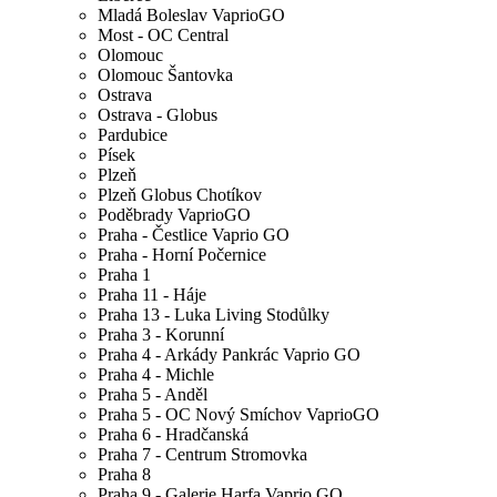
Mladá Boleslav VaprioGO
Most - OC Central
Olomouc
Olomouc Šantovka
Ostrava
Ostrava - Globus
Pardubice
Písek
Plzeň
Plzeň Globus Chotíkov
Poděbrady VaprioGO
Praha - Čestlice Vaprio GO
Praha - Horní Počernice
Praha 1
Praha 11 - Háje
Praha 13 - Luka Living Stodůlky
Praha 3 - Korunní
Praha 4 - Arkády Pankrác Vaprio GO
Praha 4 - Michle
Praha 5 - Anděl
Praha 5 - OC Nový Smíchov VaprioGO
Praha 6 - Hradčanská
Praha 7 - Centrum Stromovka
Praha 8
Praha 9 - Galerie Harfa Vaprio GO