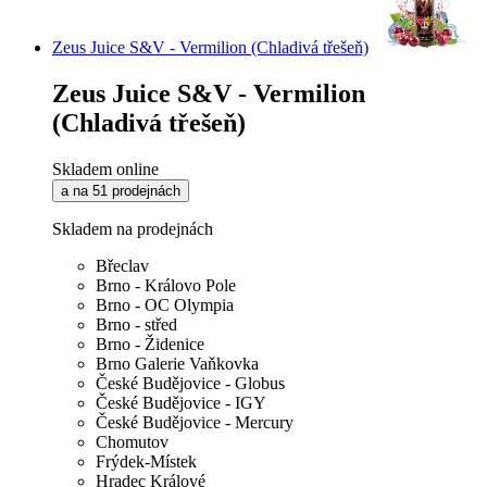
Zeus Juice S&V - Vermilion (Chladivá třešeň)
Zeus Juice S&V - Vermilion
(Chladivá třešeň)
Skladem online
a na 51 prodejnách
Skladem na prodejnách
Břeclav
Brno - Královo Pole
Brno - OC Olympia
Brno - střed
Brno - Židenice
Brno Galerie Vaňkovka
České Budějovice - Globus
České Budějovice - IGY
České Budějovice - Mercury
Chomutov
Frýdek-Místek
Hradec Králové