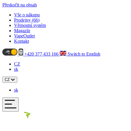
Přeskočit na obsah
Vše o nákupu
Prodejny (
66
)
Věrnostní systém
Magazín
VapeOutlet
Kontakt
+420 377 433 166
Switch to English
CZ
sk
CZ
sk