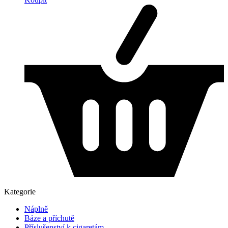
Kategorie
Náplně
Báze a příchutě
Příslušenství k cigaretám