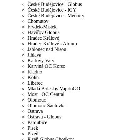
České Budějovice - Globus
České Budějovice - IGY
České Budějovice - Mercury
Chomutov
Frýdek-Místek
Havířov Globus
Hradec Králové
Hradec Králové - Atrium
Jablonec nad Nisou
Jihlava
Karlovy Vary
Karviná OC Korso
Kladno
Kolín
Liberec
Mladá Boleslav VaprioGO
Most - OC Central
Olomouc
Olomouc Šantovka
Ostrava
Ostrava - Globus
Pardubice
Písek
Plzeň
Plzeň Globus Chotíkov