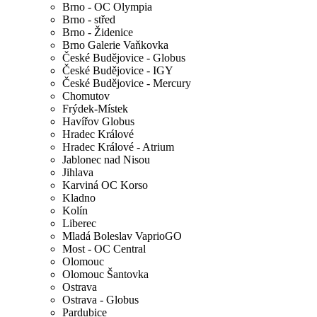
Brno - OC Olympia
Brno - střed
Brno - Židenice
Brno Galerie Vaňkovka
České Budějovice - Globus
České Budějovice - IGY
České Budějovice - Mercury
Chomutov
Frýdek-Místek
Havířov Globus
Hradec Králové
Hradec Králové - Atrium
Jablonec nad Nisou
Jihlava
Karviná OC Korso
Kladno
Kolín
Liberec
Mladá Boleslav VaprioGO
Most - OC Central
Olomouc
Olomouc Šantovka
Ostrava
Ostrava - Globus
Pardubice