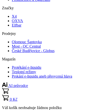
Značky
X4
OXVA
Elfbar
Prodejny
Olomouc Šantovka
Most - OC Central
České Budějovice - Globus
Magazín
Protékání e-liquidu
Teplotní režimy
Prskání e-liquidu aneb přesycená hlava
AI průvodce
0 Kč
Váš košík neobsahuje žádnou položku