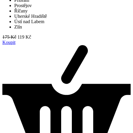
Příbram
Prostějov
Říčany
Uherské Hradiště
Ústí nad Labem
Zlín
175 Kč
119 Kč
Koupit