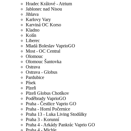
Hradec Králové - Atrium
Jablonec nad Nisou
Jihlava
Karlovy Vary
Karviná OC Korso
Kladno
Kolín
Liberec
Mladá Boleslav VaprioGO
Most - OC Central
Olomouc
Olomouc Šantovka
Ostrava
Ostrava - Globus
Pardubice
Písek
Plzeň
Plzeň Globus Chotíkov
Poděbrady VaprioGO
Praha - Čestlice Vaprio GO
Praha - Horní Počernice
Praha 13 - Luka Living Stodůlky
Praha 3 - Korunní
Praha 4 - Arkády Pankrác Vaprio GO
Praha 4 - Michle