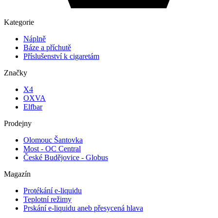
Kategorie
Náplně
Báze a příchutě
Příslušenství k cigaretám
Značky
X4
OXVA
Elfbar
Prodejny
Olomouc Šantovka
Most - OC Central
České Budějovice - Globus
Magazín
Protékání e-liquidu
Teplotní režimy
Prskání e-liquidu aneb přesycená hlava