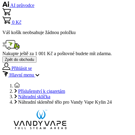
AI průvodce
0 Kč
Váš košík neobsahuje žádnou položku
Nakupte ještě za
1 001 Kč
a poštovné budete mít
zdarma
.
Zpět do obchodu
Přihlásit se
Hlavní menu
Příslušenství k cigaretám
Náhradní sklíčka
Náhradní skleněné tělo pro Vandy Vape Kylin 24