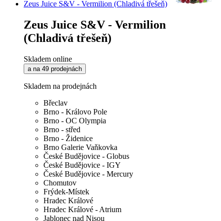
Zeus Juice S&V - Vermilion (Chladivá třešeň)
Zeus Juice S&V - Vermilion
(Chladivá třešeň)
Skladem online
a na 49 prodejnách
Skladem na prodejnách
Břeclav
Brno - Královo Pole
Brno - OC Olympia
Brno - střed
Brno - Židenice
Brno Galerie Vaňkovka
České Budějovice - Globus
České Budějovice - IGY
České Budějovice - Mercury
Chomutov
Frýdek-Místek
Hradec Králové
Hradec Králové - Atrium
Jablonec nad Nisou