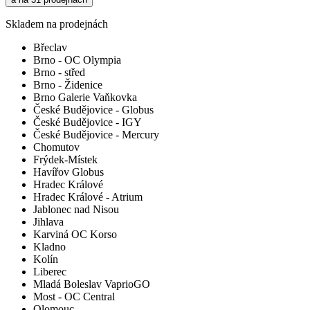
Skladem na prodejnách
Břeclav
Brno - OC Olympia
Brno - střed
Brno - Židenice
Brno Galerie Vaňkovka
České Budějovice - Globus
České Budějovice - IGY
České Budějovice - Mercury
Chomutov
Frýdek-Místek
Havířov Globus
Hradec Králové
Hradec Králové - Atrium
Jablonec nad Nisou
Jihlava
Karviná OC Korso
Kladno
Kolín
Liberec
Mladá Boleslav VaprioGO
Most - OC Central
Olomouc