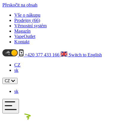
Přeskočit na obsah
Vše o nákupu
Prodejny (
66
)
Věrnostní systém
Magazín
VapeOutlet
Kontakt
+420 377 433 166
Switch to English
CZ
sk
CZ
sk