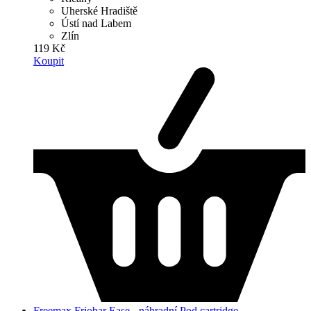
Uherské Hradiště
Ústí nad Labem
Zlín
119 Kč
Koupit
Freemax Friobar Ease - náhradní Pod cartridge