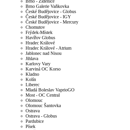
Brno - Židenice
Brno Galerie Vaňkovka
České Budějovice - Globus
České Budějovice - IGY
České Budějovice - Mercury
Chomutov
Frýdek-Místek
Havířov Globus
Hradec Králové
Hradec Králové - Atrium
Jablonec nad Nisou
Jihlava
Karlovy Vary
Karviná OC Korso
Kladno
Kolín
Liberec
Mladá Boleslav VaprioGO
Most - OC Central
Olomouc
Olomouc Šantovka
Ostrava
Ostrava - Globus
Pardubice
Písek