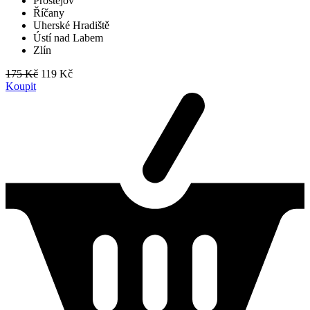
Prostějov
Říčany
Uherské Hradiště
Ústí nad Labem
Zlín
175 Kč
119 Kč
Koupit