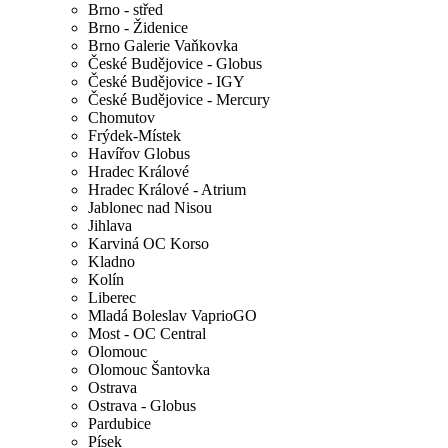
Brno - střed
Brno - Židenice
Brno Galerie Vaňkovka
České Budějovice - Globus
České Budějovice - IGY
České Budějovice - Mercury
Chomutov
Frýdek-Místek
Havířov Globus
Hradec Králové
Hradec Králové - Atrium
Jablonec nad Nisou
Jihlava
Karviná OC Korso
Kladno
Kolín
Liberec
Mladá Boleslav VaprioGO
Most - OC Central
Olomouc
Olomouc Šantovka
Ostrava
Ostrava - Globus
Pardubice
Písek