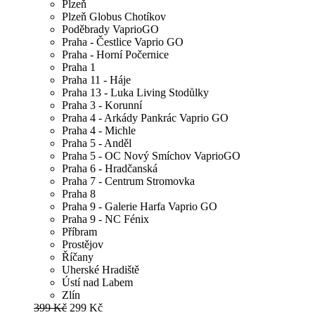
Plzeň
Plzeň Globus Chotíkov
Poděbrady VaprioGO
Praha - Čestlice Vaprio GO
Praha - Horní Počernice
Praha 1
Praha 11 - Háje
Praha 13 - Luka Living Stodůlky
Praha 3 - Korunní
Praha 4 - Arkády Pankrác Vaprio GO
Praha 4 - Michle
Praha 5 - Anděl
Praha 5 - OC Nový Smíchov VaprioGO
Praha 6 - Hradčanská
Praha 7 - Centrum Stromovka
Praha 8
Praha 9 - Galerie Harfa Vaprio GO
Praha 9 - NC Fénix
Příbram
Prostějov
Říčany
Uherské Hradiště
Ústí nad Labem
Zlín
399 Kč
299 Kč