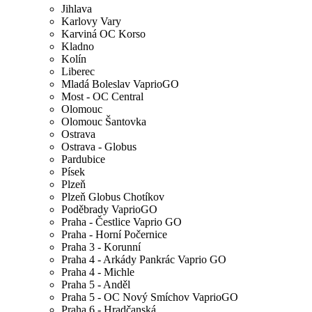
Jihlava
Karlovy Vary
Karviná OC Korso
Kladno
Kolín
Liberec
Mladá Boleslav VaprioGO
Most - OC Central
Olomouc
Olomouc Šantovka
Ostrava
Ostrava - Globus
Pardubice
Písek
Plzeň
Plzeň Globus Chotíkov
Poděbrady VaprioGO
Praha - Čestlice Vaprio GO
Praha - Horní Počernice
Praha 3 - Korunní
Praha 4 - Arkády Pankrác Vaprio GO
Praha 4 - Michle
Praha 5 - Anděl
Praha 5 - OC Nový Smíchov VaprioGO
Praha 6 - Hradčanská