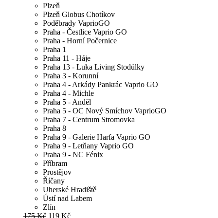
Plzeň
Plzeň Globus Chotíkov
Poděbrady VaprioGO
Praha - Čestlice Vaprio GO
Praha - Horní Počernice
Praha 1
Praha 11 - Háje
Praha 13 - Luka Living Stodůlky
Praha 3 - Korunní
Praha 4 - Arkády Pankrác Vaprio GO
Praha 4 - Michle
Praha 5 - Anděl
Praha 5 - OC Nový Smíchov VaprioGO
Praha 7 - Centrum Stromovka
Praha 8
Praha 9 - Galerie Harfa Vaprio GO
Praha 9 - Letňany Vaprio GO
Praha 9 - NC Fénix
Příbram
Prostějov
Říčany
Uherské Hradiště
Ústí nad Labem
Zlín
175 Kč
119 Kč