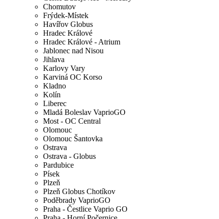
Chomutov
Frýdek-Místek
Havířov Globus
Hradec Králové
Hradec Králové - Atrium
Jablonec nad Nisou
Jihlava
Karlovy Vary
Karviná OC Korso
Kladno
Kolín
Liberec
Mladá Boleslav VaprioGO
Most - OC Central
Olomouc
Olomouc Šantovka
Ostrava
Ostrava - Globus
Pardubice
Písek
Plzeň
Plzeň Globus Chotíkov
Poděbrady VaprioGO
Praha - Čestlice Vaprio GO
Praha - Horní Počernice