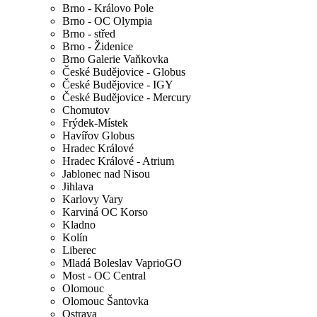
Brno - Královo Pole
Brno - OC Olympia
Brno - střed
Brno - Židenice
Brno Galerie Vaňkovka
České Budějovice - Globus
České Budějovice - IGY
České Budějovice - Mercury
Chomutov
Frýdek-Místek
Havířov Globus
Hradec Králové
Hradec Králové - Atrium
Jablonec nad Nisou
Jihlava
Karlovy Vary
Karviná OC Korso
Kladno
Kolín
Liberec
Mladá Boleslav VaprioGO
Most - OC Central
Olomouc
Olomouc Šantovka
Ostrava