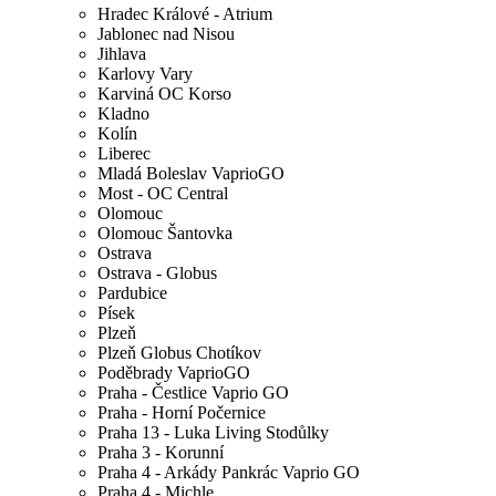
Hradec Králové - Atrium
Jablonec nad Nisou
Jihlava
Karlovy Vary
Karviná OC Korso
Kladno
Kolín
Liberec
Mladá Boleslav VaprioGO
Most - OC Central
Olomouc
Olomouc Šantovka
Ostrava
Ostrava - Globus
Pardubice
Písek
Plzeň
Plzeň Globus Chotíkov
Poděbrady VaprioGO
Praha - Čestlice Vaprio GO
Praha - Horní Počernice
Praha 13 - Luka Living Stodůlky
Praha 3 - Korunní
Praha 4 - Arkády Pankrác Vaprio GO
Praha 4 - Michle