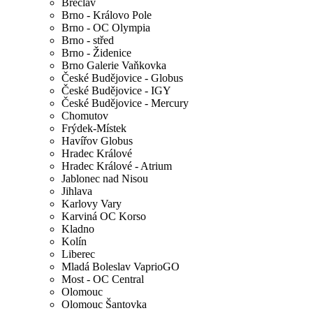
Břeclav
Brno - Královo Pole
Brno - OC Olympia
Brno - střed
Brno - Židenice
Brno Galerie Vaňkovka
České Budějovice - Globus
České Budějovice - IGY
České Budějovice - Mercury
Chomutov
Frýdek-Místek
Havířov Globus
Hradec Králové
Hradec Králové - Atrium
Jablonec nad Nisou
Jihlava
Karlovy Vary
Karviná OC Korso
Kladno
Kolín
Liberec
Mladá Boleslav VaprioGO
Most - OC Central
Olomouc
Olomouc Šantovka