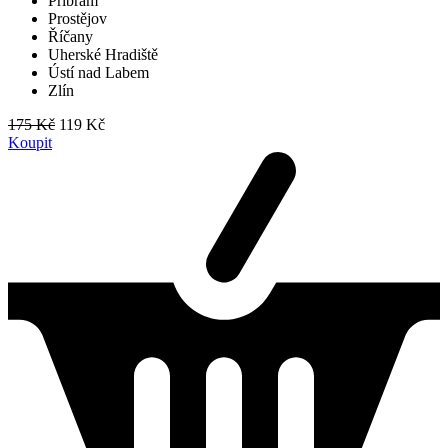
Příbram
Prostějov
Říčany
Uherské Hradiště
Ústí nad Labem
Zlín
175 Kč
119 Kč
Koupit