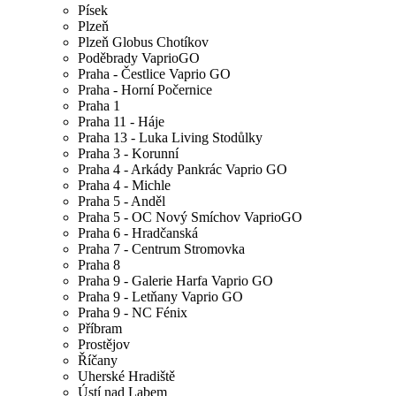
Písek
Plzeň
Plzeň Globus Chotíkov
Poděbrady VaprioGO
Praha - Čestlice Vaprio GO
Praha - Horní Počernice
Praha 1
Praha 11 - Háje
Praha 13 - Luka Living Stodůlky
Praha 3 - Korunní
Praha 4 - Arkády Pankrác Vaprio GO
Praha 4 - Michle
Praha 5 - Anděl
Praha 5 - OC Nový Smíchov VaprioGO
Praha 6 - Hradčanská
Praha 7 - Centrum Stromovka
Praha 8
Praha 9 - Galerie Harfa Vaprio GO
Praha 9 - Letňany Vaprio GO
Praha 9 - NC Fénix
Příbram
Prostějov
Říčany
Uherské Hradiště
Ústí nad Labem