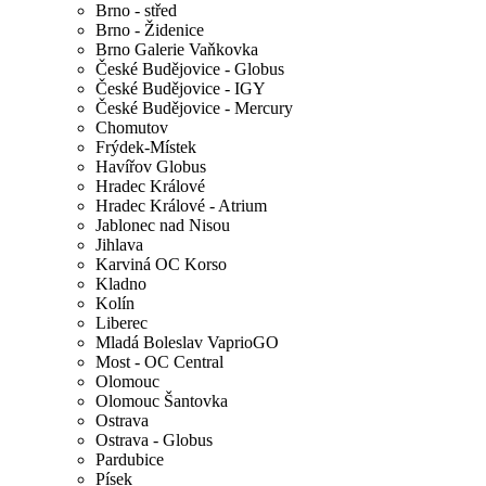
Brno - střed
Brno - Židenice
Brno Galerie Vaňkovka
České Budějovice - Globus
České Budějovice - IGY
České Budějovice - Mercury
Chomutov
Frýdek-Místek
Havířov Globus
Hradec Králové
Hradec Králové - Atrium
Jablonec nad Nisou
Jihlava
Karviná OC Korso
Kladno
Kolín
Liberec
Mladá Boleslav VaprioGO
Most - OC Central
Olomouc
Olomouc Šantovka
Ostrava
Ostrava - Globus
Pardubice
Písek