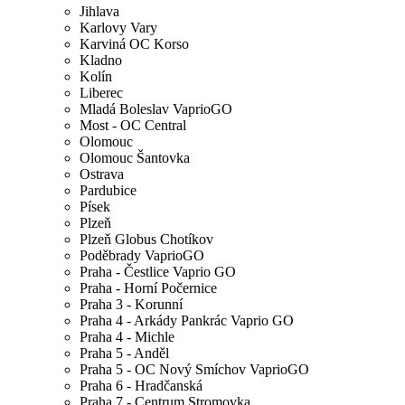
Jihlava
Karlovy Vary
Karviná OC Korso
Kladno
Kolín
Liberec
Mladá Boleslav VaprioGO
Most - OC Central
Olomouc
Olomouc Šantovka
Ostrava
Pardubice
Písek
Plzeň
Plzeň Globus Chotíkov
Poděbrady VaprioGO
Praha - Čestlice Vaprio GO
Praha - Horní Počernice
Praha 3 - Korunní
Praha 4 - Arkády Pankrác Vaprio GO
Praha 4 - Michle
Praha 5 - Anděl
Praha 5 - OC Nový Smíchov VaprioGO
Praha 6 - Hradčanská
Praha 7 - Centrum Stromovka