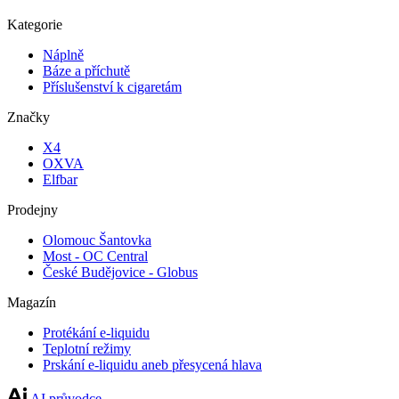
Kategorie
Náplně
Báze a příchutě
Příslušenství k cigaretám
Značky
X4
OXVA
Elfbar
Prodejny
Olomouc Šantovka
Most - OC Central
České Budějovice - Globus
Magazín
Protékání e-liquidu
Teplotní režimy
Prskání e-liquidu aneb přesycená hlava
AI průvodce