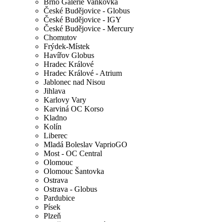
Brno Galerie Vaňkovka
České Budějovice - Globus
České Budějovice - IGY
České Budějovice - Mercury
Chomutov
Frýdek-Místek
Havířov Globus
Hradec Králové
Hradec Králové - Atrium
Jablonec nad Nisou
Jihlava
Karlovy Vary
Karviná OC Korso
Kladno
Kolín
Liberec
Mladá Boleslav VaprioGO
Most - OC Central
Olomouc
Olomouc Šantovka
Ostrava
Ostrava - Globus
Pardubice
Písek
Plzeň