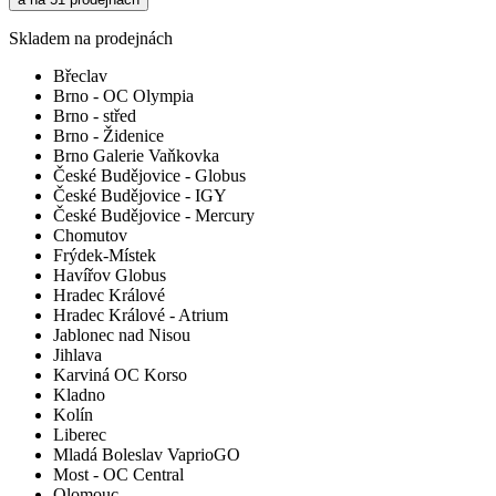
Skladem na prodejnách
Břeclav
Brno - OC Olympia
Brno - střed
Brno - Židenice
Brno Galerie Vaňkovka
České Budějovice - Globus
České Budějovice - IGY
České Budějovice - Mercury
Chomutov
Frýdek-Místek
Havířov Globus
Hradec Králové
Hradec Králové - Atrium
Jablonec nad Nisou
Jihlava
Karviná OC Korso
Kladno
Kolín
Liberec
Mladá Boleslav VaprioGO
Most - OC Central
Olomouc