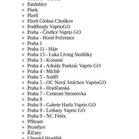
Pardubice
Písek
Plzeň
Plzeň Globus Chotíkov
Poděbrady VaprioGO
Praha - Čestlice Vaprio GO
Praha - Horní Počernice
Praha 1
Praha 11 - Háje
Praha 13 - Luka Living Stodůlky
Praha 3 - Korunní
Praha 4 - Arkády Pankrác Vaprio GO
Praha 4 - Michle
Praha 5 - Anděl
Praha 5 - OC Nový Smíchov VaprioGO
Praha 6 - Hradčanská
Praha 7 - Centrum Stromovka
Praha 8
Praha 9 - Galerie Harfa Vaprio GO
Praha 9 - Letňany Vaprio GO
Praha 9 - NC Fénix
Příbram
Prostějov
Říčany
Uherské Hradiště