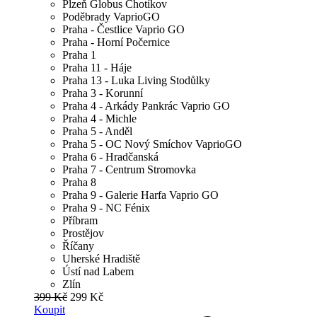
Plzeň Globus Chotíkov
Poděbrady VaprioGO
Praha - Čestlice Vaprio GO
Praha - Horní Počernice
Praha 1
Praha 11 - Háje
Praha 13 - Luka Living Stodůlky
Praha 3 - Korunní
Praha 4 - Arkády Pankrác Vaprio GO
Praha 4 - Michle
Praha 5 - Anděl
Praha 5 - OC Nový Smíchov VaprioGO
Praha 6 - Hradčanská
Praha 7 - Centrum Stromovka
Praha 8
Praha 9 - Galerie Harfa Vaprio GO
Praha 9 - NC Fénix
Příbram
Prostějov
Říčany
Uherské Hradiště
Ústí nad Labem
Zlín
399 Kč
299 Kč
Koupit