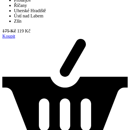
Prostějov
Říčany
Uherské Hradiště
Ústí nad Labem
Zlín
175 Kč
119 Kč
Koupit