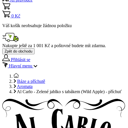
0 Kč
Váš košík neobsahuje žádnou položku
Nakupte ještě za
1 001 Kč
a poštovné budete mít
zdarma
.
Zpět do obchodu
Přihlásit se
Hlavní menu
Báze a příchutě
Aromata
Al Carlo - Zelené jablko s tabákem (Wild Apple) - příchuť