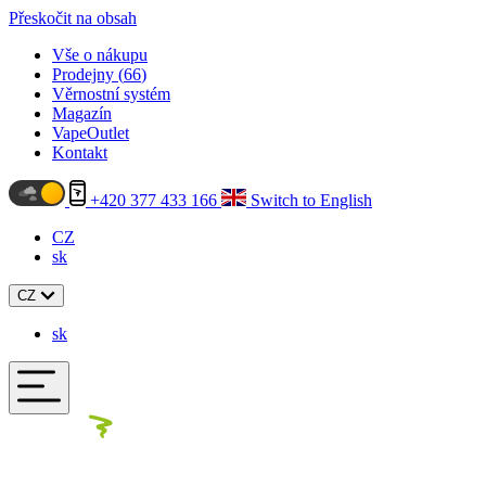
Přeskočit na obsah
Vše o nákupu
Prodejny (
66
)
Věrnostní systém
Magazín
VapeOutlet
Kontakt
+420 377 433 166
Switch to English
CZ
sk
CZ
sk