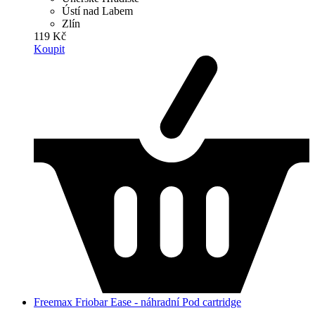
Ústí nad Labem
Zlín
119 Kč
Koupit
Freemax Friobar Ease - náhradní Pod cartridge