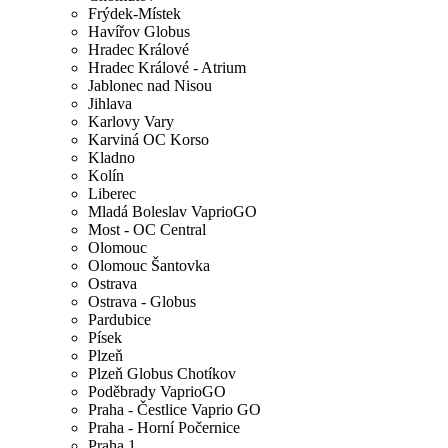
Frýdek-Místek
Havířov Globus
Hradec Králové
Hradec Králové - Atrium
Jablonec nad Nisou
Jihlava
Karlovy Vary
Karviná OC Korso
Kladno
Kolín
Liberec
Mladá Boleslav VaprioGO
Most - OC Central
Olomouc
Olomouc Šantovka
Ostrava
Ostrava - Globus
Pardubice
Písek
Plzeň
Plzeň Globus Chotíkov
Poděbrady VaprioGO
Praha - Čestlice Vaprio GO
Praha - Horní Počernice
Praha 1