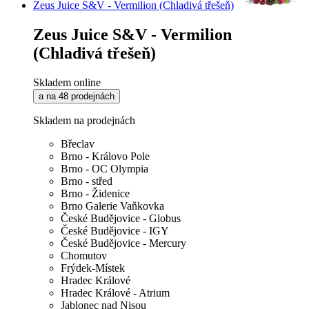
Zeus Juice S&V - Vermilion (Chladivá třešeň)
Zeus Juice S&V - Vermilion
(Chladivá třešeň)
Skladem online
a na 48 prodejnách
Skladem na prodejnách
Břeclav
Brno - Královo Pole
Brno - OC Olympia
Brno - střed
Brno - Židenice
Brno Galerie Vaňkovka
České Budějovice - Globus
České Budějovice - IGY
České Budějovice - Mercury
Chomutov
Frýdek-Místek
Hradec Králové
Hradec Králové - Atrium
Jablonec nad Nisou