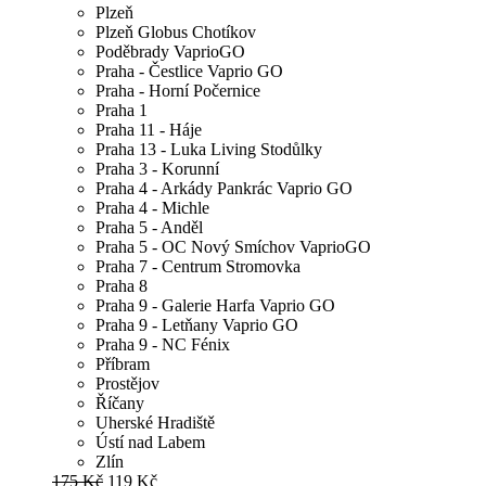
Plzeň
Plzeň Globus Chotíkov
Poděbrady VaprioGO
Praha - Čestlice Vaprio GO
Praha - Horní Počernice
Praha 1
Praha 11 - Háje
Praha 13 - Luka Living Stodůlky
Praha 3 - Korunní
Praha 4 - Arkády Pankrác Vaprio GO
Praha 4 - Michle
Praha 5 - Anděl
Praha 5 - OC Nový Smíchov VaprioGO
Praha 7 - Centrum Stromovka
Praha 8
Praha 9 - Galerie Harfa Vaprio GO
Praha 9 - Letňany Vaprio GO
Praha 9 - NC Fénix
Příbram
Prostějov
Říčany
Uherské Hradiště
Ústí nad Labem
Zlín
175 Kč
119 Kč