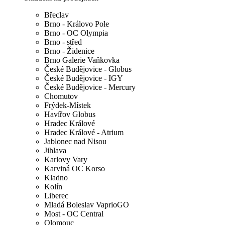
Břeclav
Brno - Královo Pole
Brno - OC Olympia
Brno - střed
Brno - Židenice
Brno Galerie Vaňkovka
České Budějovice - Globus
České Budějovice - IGY
České Budějovice - Mercury
Chomutov
Frýdek-Místek
Havířov Globus
Hradec Králové
Hradec Králové - Atrium
Jablonec nad Nisou
Jihlava
Karlovy Vary
Karviná OC Korso
Kladno
Kolín
Liberec
Mladá Boleslav VaprioGO
Most - OC Central
Olomouc