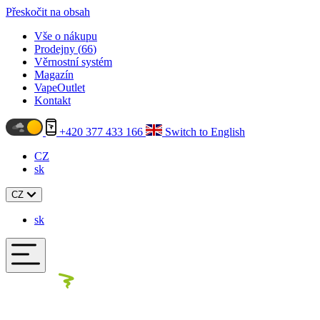
Přeskočit na obsah
Vše o nákupu
Prodejny (
66
)
Věrnostní systém
Magazín
VapeOutlet
Kontakt
+420 377 433 166
Switch to English
CZ
sk
CZ
sk