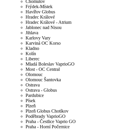
Chomutov
Frýdek-Místek
Havířov Globus
Hradec Králové
Hradec Králové - Atrium
Jablonec nad Nisou
Jihlava
Karlovy Vary
Karviná OC Korso
Kladno
Kolín
Liberec
Mladá Boleslav VaprioGO
Most - OC Central
Olomouc
Olomouc Šantovka
Ostrava
Ostrava - Globus
Pardubice
Písek
Plzeň
Plzeň Globus Chotíkov
Poděbrady VaprioGO
Praha - Čestlice Vaprio GO
Praha - Horní Počernice