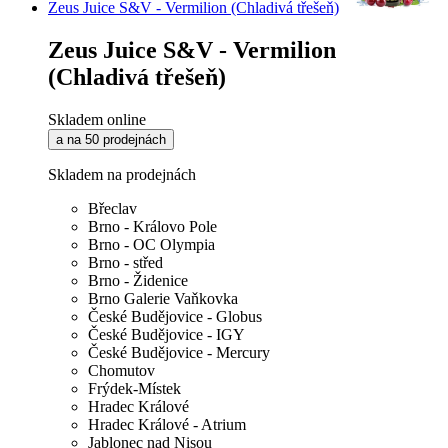
Zeus Juice S&V - Vermilion (Chladivá třešeň)
Zeus Juice S&V - Vermilion
(Chladivá třešeň)
Skladem online
a na 50 prodejnách
Skladem na prodejnách
Břeclav
Brno - Královo Pole
Brno - OC Olympia
Brno - střed
Brno - Židenice
Brno Galerie Vaňkovka
České Budějovice - Globus
České Budějovice - IGY
České Budějovice - Mercury
Chomutov
Frýdek-Místek
Hradec Králové
Hradec Králové - Atrium
Jablonec nad Nisou