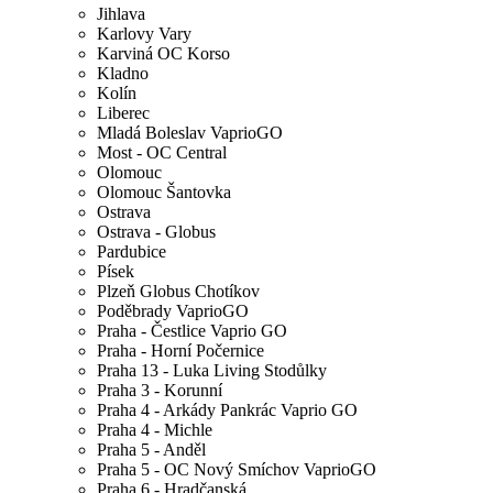
Jihlava
Karlovy Vary
Karviná OC Korso
Kladno
Kolín
Liberec
Mladá Boleslav VaprioGO
Most - OC Central
Olomouc
Olomouc Šantovka
Ostrava
Ostrava - Globus
Pardubice
Písek
Plzeň Globus Chotíkov
Poděbrady VaprioGO
Praha - Čestlice Vaprio GO
Praha - Horní Počernice
Praha 13 - Luka Living Stodůlky
Praha 3 - Korunní
Praha 4 - Arkády Pankrác Vaprio GO
Praha 4 - Michle
Praha 5 - Anděl
Praha 5 - OC Nový Smíchov VaprioGO
Praha 6 - Hradčanská