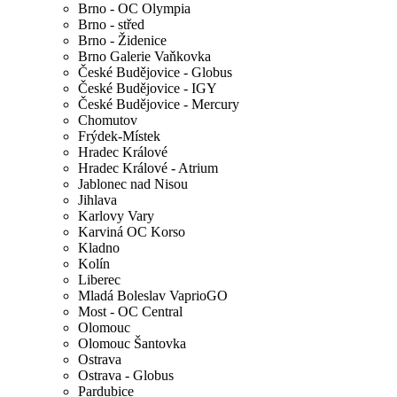
Brno - OC Olympia
Brno - střed
Brno - Židenice
Brno Galerie Vaňkovka
České Budějovice - Globus
České Budějovice - IGY
České Budějovice - Mercury
Chomutov
Frýdek-Místek
Hradec Králové
Hradec Králové - Atrium
Jablonec nad Nisou
Jihlava
Karlovy Vary
Karviná OC Korso
Kladno
Kolín
Liberec
Mladá Boleslav VaprioGO
Most - OC Central
Olomouc
Olomouc Šantovka
Ostrava
Ostrava - Globus
Pardubice