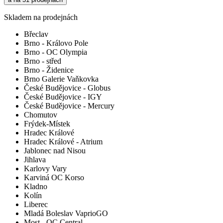
Skladem na prodejnách
Břeclav
Brno - Královo Pole
Brno - OC Olympia
Brno - střed
Brno - Židenice
Brno Galerie Vaňkovka
České Budějovice - Globus
České Budějovice - IGY
České Budějovice - Mercury
Chomutov
Frýdek-Místek
Hradec Králové
Hradec Králové - Atrium
Jablonec nad Nisou
Jihlava
Karlovy Vary
Karviná OC Korso
Kladno
Kolín
Liberec
Mladá Boleslav VaprioGO
Most - OC Central