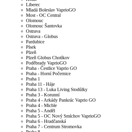
Liberec
Mladá Boleslav VaprioGO
Most - OC Central
Olomouc
Olomouc Šantovka
Ostrava
Ostrava - Globus
Pardubice
Písek
Plzeň
Plzeň Globus Chotíkov
Poděbrady VaprioGO
Praha - Čestlice Vaprio GO
Praha - Horní Počernice
Praha 1
Praha 11 - Háje
Praha 13 - Luka Living Stodůlky
Praha 3 - Korunní
Praha 4 - Arkády Pankrác Vaprio GO
Praha 4 - Michle
Praha 5 - Anděl
Praha 5 - OC Nový Smíchov VaprioGO
Praha 6 - Hradčanská
Praha 7 - Centrum Stromovka
Praha 8