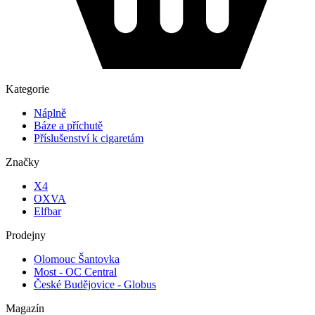
Kategorie
Náplně
Báze a příchutě
Příslušenství k cigaretám
Značky
X4
OXVA
Elfbar
Prodejny
Olomouc Šantovka
Most - OC Central
České Budějovice - Globus
Magazín