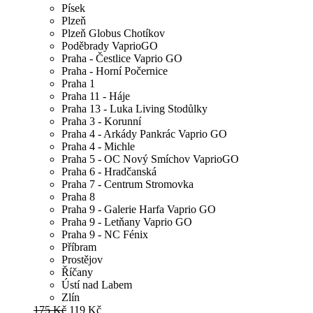
Písek
Plzeň
Plzeň Globus Chotíkov
Poděbrady VaprioGO
Praha - Čestlice Vaprio GO
Praha - Horní Počernice
Praha 1
Praha 11 - Háje
Praha 13 - Luka Living Stodůlky
Praha 3 - Korunní
Praha 4 - Arkády Pankrác Vaprio GO
Praha 4 - Michle
Praha 5 - OC Nový Smíchov VaprioGO
Praha 6 - Hradčanská
Praha 7 - Centrum Stromovka
Praha 8
Praha 9 - Galerie Harfa Vaprio GO
Praha 9 - Letňany Vaprio GO
Praha 9 - NC Fénix
Příbram
Prostějov
Říčany
Ústí nad Labem
Zlín
175 Kč
119 Kč