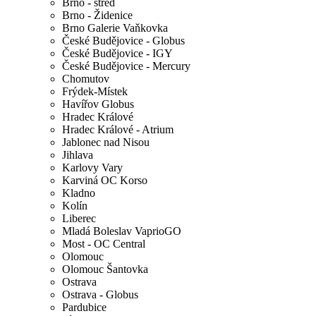
Brno - střed
Brno - Židenice
Brno Galerie Vaňkovka
České Budějovice - Globus
České Budějovice - IGY
České Budějovice - Mercury
Chomutov
Frýdek-Místek
Havířov Globus
Hradec Králové
Hradec Králové - Atrium
Jablonec nad Nisou
Jihlava
Karlovy Vary
Karviná OC Korso
Kladno
Kolín
Liberec
Mladá Boleslav VaprioGO
Most - OC Central
Olomouc
Olomouc Šantovka
Ostrava
Ostrava - Globus
Pardubice