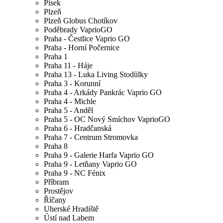
Písek
Plzeň
Plzeň Globus Chotíkov
Poděbrady VaprioGO
Praha - Čestlice Vaprio GO
Praha - Horní Počernice
Praha 1
Praha 11 - Háje
Praha 13 - Luka Living Stodůlky
Praha 3 - Korunní
Praha 4 - Arkády Pankrác Vaprio GO
Praha 4 - Michle
Praha 5 - Anděl
Praha 5 - OC Nový Smíchov VaprioGO
Praha 6 - Hradčanská
Praha 7 - Centrum Stromovka
Praha 8
Praha 9 - Galerie Harfa Vaprio GO
Praha 9 - Letňany Vaprio GO
Praha 9 - NC Fénix
Příbram
Prostějov
Říčany
Uherské Hradiště
Ústí nad Labem