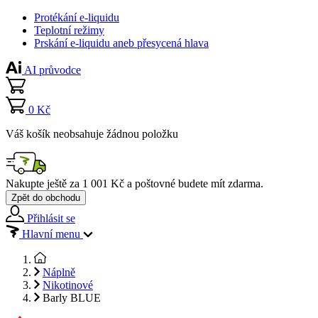
Protékání e-liquidu
Teplotní režimy
Prskání e-liquidu aneb přesycená hlava
AI průvodce
0 Kč
Váš košík neobsahuje žádnou položku
Nakupte ještě za
1 001 Kč
a poštovné budete mít
zdarma
.
Zpět do obchodu
Přihlásit se
Hlavní menu
Náplně
Nikotinové
Barly BLUE