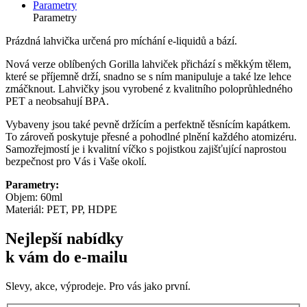
Parametry
Parametry
Prázdná lahvička určená pro míchání e-liquidů a bází.
Nová verze oblíbených Gorilla lahviček přichází s měkkým tělem,
které se příjemně drží, snadno se s ním manipuluje a také lze lehce
zmáčknout. Lahvičky jsou vyrobené z kvalitního poloprůhledného
PET a neobsahují BPA.
Vybaveny jsou také pevně držícím a perfektně těsnícím kapátkem.
To zároveň poskytuje přesné a pohodlné plnění každého atomizéru.
Samozřejmostí je i kvalitní víčko s pojistkou zajišťující naprostou
bezpečnost pro Vás i Vaše okolí.
Parametry:
Objem: 60ml
Materiál: PET, PP, HDPE
Nejlepší nabídky
k vám do e-mailu
Slevy, akce, výprodeje. Pro vás jako první.