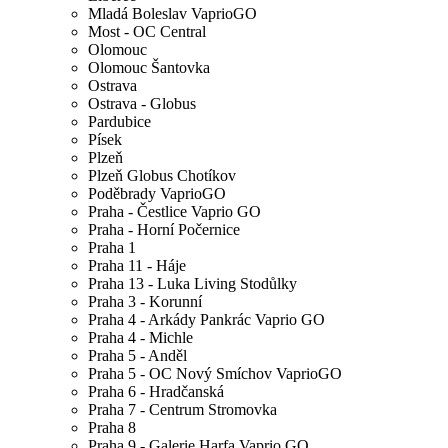
Mladá Boleslav VaprioGO
Most - OC Central
Olomouc
Olomouc Šantovka
Ostrava
Ostrava - Globus
Pardubice
Písek
Plzeň
Plzeň Globus Chotíkov
Poděbrady VaprioGO
Praha - Čestlice Vaprio GO
Praha - Horní Počernice
Praha 1
Praha 11 - Háje
Praha 13 - Luka Living Stodůlky
Praha 3 - Korunní
Praha 4 - Arkády Pankrác Vaprio GO
Praha 4 - Michle
Praha 5 - Anděl
Praha 5 - OC Nový Smíchov VaprioGO
Praha 6 - Hradčanská
Praha 7 - Centrum Stromovka
Praha 8
Praha 9 - Galerie Harfa Vaprio GO