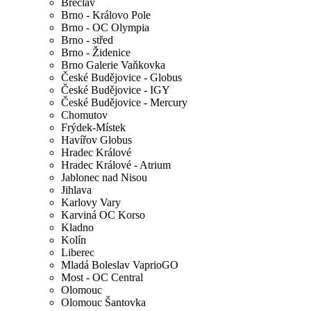
Břeclav
Brno - Královo Pole
Brno - OC Olympia
Brno - střed
Brno - Židenice
Brno Galerie Vaňkovka
České Budějovice - Globus
České Budějovice - IGY
České Budějovice - Mercury
Chomutov
Frýdek-Místek
Havířov Globus
Hradec Králové
Hradec Králové - Atrium
Jablonec nad Nisou
Jihlava
Karlovy Vary
Karviná OC Korso
Kladno
Kolín
Liberec
Mladá Boleslav VaprioGO
Most - OC Central
Olomouc
Olomouc Šantovka