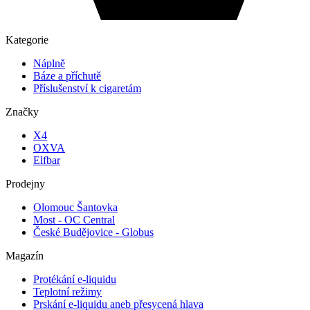
Kategorie
Náplně
Báze a příchutě
Příslušenství k cigaretám
Značky
X4
OXVA
Elfbar
Prodejny
Olomouc Šantovka
Most - OC Central
České Budějovice - Globus
Magazín
Protékání e-liquidu
Teplotní režimy
Prskání e-liquidu aneb přesycená hlava