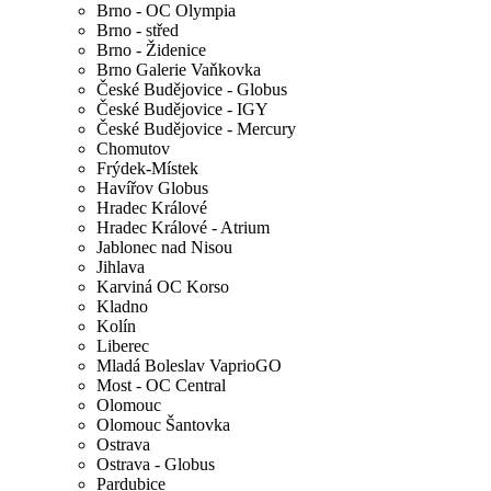
Brno - OC Olympia
Brno - střed
Brno - Židenice
Brno Galerie Vaňkovka
České Budějovice - Globus
České Budějovice - IGY
České Budějovice - Mercury
Chomutov
Frýdek-Místek
Havířov Globus
Hradec Králové
Hradec Králové - Atrium
Jablonec nad Nisou
Jihlava
Karviná OC Korso
Kladno
Kolín
Liberec
Mladá Boleslav VaprioGO
Most - OC Central
Olomouc
Olomouc Šantovka
Ostrava
Ostrava - Globus
Pardubice