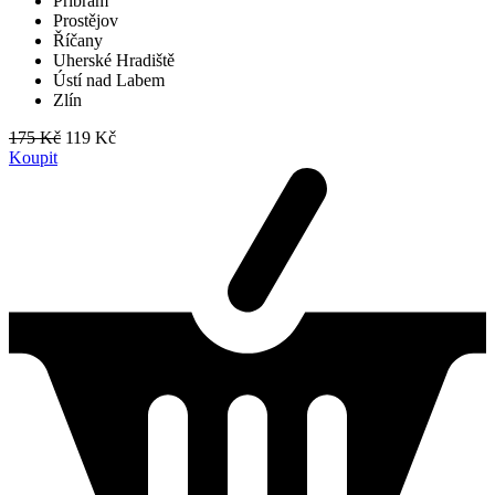
Příbram
Prostějov
Říčany
Uherské Hradiště
Ústí nad Labem
Zlín
175 Kč
119 Kč
Koupit