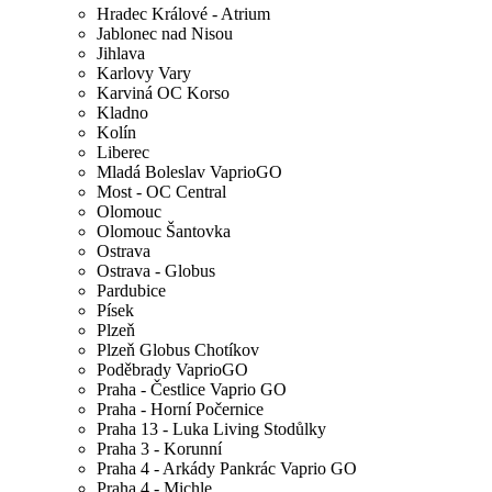
Hradec Králové - Atrium
Jablonec nad Nisou
Jihlava
Karlovy Vary
Karviná OC Korso
Kladno
Kolín
Liberec
Mladá Boleslav VaprioGO
Most - OC Central
Olomouc
Olomouc Šantovka
Ostrava
Ostrava - Globus
Pardubice
Písek
Plzeň
Plzeň Globus Chotíkov
Poděbrady VaprioGO
Praha - Čestlice Vaprio GO
Praha - Horní Počernice
Praha 13 - Luka Living Stodůlky
Praha 3 - Korunní
Praha 4 - Arkády Pankrác Vaprio GO
Praha 4 - Michle