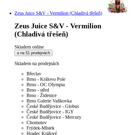
Zeus Juice S&V - Vermilion (Chladivá třešeň)
Zeus Juice S&V - Vermilion
(Chladivá třešeň)
Skladem online
a na 51 prodejnách
Skladem na prodejnách
Břeclav
Brno - Královo Pole
Brno - OC Olympia
Brno - střed
Brno - Židenice
Brno Galerie Vaňkovka
České Budějovice - Globus
České Budějovice - IGY
České Budějovice - Mercury
Chomutov
Frýdek-Místek
Hradec Králové