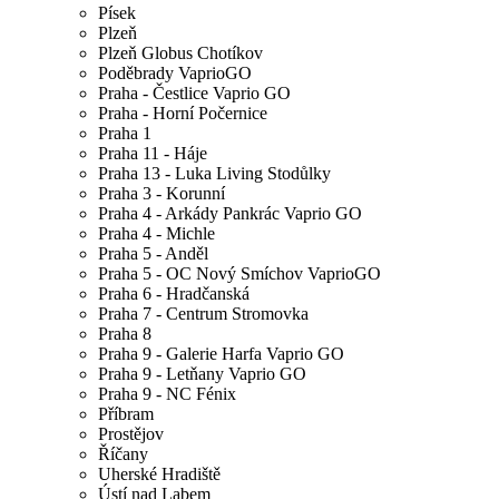
Písek
Plzeň
Plzeň Globus Chotíkov
Poděbrady VaprioGO
Praha - Čestlice Vaprio GO
Praha - Horní Počernice
Praha 1
Praha 11 - Háje
Praha 13 - Luka Living Stodůlky
Praha 3 - Korunní
Praha 4 - Arkády Pankrác Vaprio GO
Praha 4 - Michle
Praha 5 - Anděl
Praha 5 - OC Nový Smíchov VaprioGO
Praha 6 - Hradčanská
Praha 7 - Centrum Stromovka
Praha 8
Praha 9 - Galerie Harfa Vaprio GO
Praha 9 - Letňany Vaprio GO
Praha 9 - NC Fénix
Příbram
Prostějov
Říčany
Uherské Hradiště
Ústí nad Labem