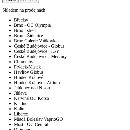
Skladem na prodejnách
Břeclav
Brno - OC Olympia
Brno - střed
Brno - Židenice
Brno Galerie Vaňkovka
České Budějovice - Globus
České Budějovice - IGY
České Budějovice - Mercury
Chomutov
Frýdek-Místek
Havířov Globus
Hradec Králové
Hradec Králové - Atrium
Jablonec nad Nisou
Jihlava
Karviná OC Korso
Kladno
Kolín
Liberec
Mladá Boleslav VaprioGO
Most - OC Central
Olomouc