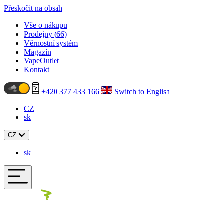
Přeskočit na obsah
Vše o nákupu
Prodejny (
66
)
Věrnostní systém
Magazín
VapeOutlet
Kontakt
+420 377 433 166
Switch to English
CZ
sk
CZ
sk