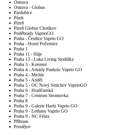
Ostrava
Ostrava - Globus
Pardubice
Písek
Plzeň
Plzeň Globus Chotíkov
Poděbrady VaprioGO
Praha - Čestlice Vaprio GO
Praha - Horní Počernice
Praha 1
Praha 11 - Háje
Praha 13 - Luka Living Stodůlky
Praha 3 - Korunní
Praha 4 - Arkády Pankrác Vaprio GO
Praha 4 - Michle
Praha 5 - Anděl
Praha 5 - OC Nový Smíchov VaprioGO
Praha 6 - Hradčanská
Praha 7 - Centrum Stromovka
Praha 8
Praha 9 - Galerie Harfa Vaprio GO
Praha 9 - Letňany Vaprio GO
Praha 9 - NC Fénix
Příbram
Prostějov