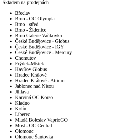
Skladem na prodejnách
Břeclav
Brno - OC Olympia
Brno - střed
Brno - Židenice
Brno Galerie Vaňkovka
České Budějovice - Globus
České Budějovice - IGY
České Budějovice - Mercury
Chomutov
Frýdek-Místek
Havířov Globus
Hradec Králové
Hradec Králové - Atrium
Jablonec nad Nisou
Jihlava
Karviná OC Korso
Kladno
Kolín
Liberec
Mladá Boleslav VaprioGO
Most - OC Central
Olomouc
Olomouc Šantovka