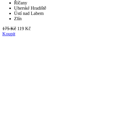
Říčany
Uherské Hradiště
Ústí nad Labem
Zlín
175 Kč
119 Kč
Koupit