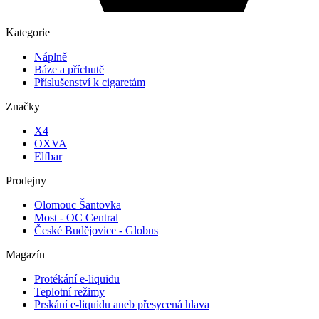
Kategorie
Náplně
Báze a příchutě
Příslušenství k cigaretám
Značky
X4
OXVA
Elfbar
Prodejny
Olomouc Šantovka
Most - OC Central
České Budějovice - Globus
Magazín
Protékání e-liquidu
Teplotní režimy
Prskání e-liquidu aneb přesycená hlava