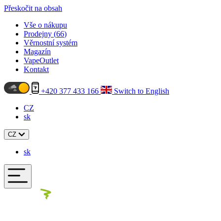
Přeskočit na obsah
Vše o nákupu
Prodejny (
66
)
Věrnostní systém
Magazín
VapeOutlet
Kontakt
+420 377 433 166
Switch to English
CZ
sk
CZ
sk