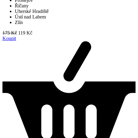
Prostějov
Říčany
Uherské Hradiště
Ústí nad Labem
Zlín
175 Kč
119 Kč
Koupit