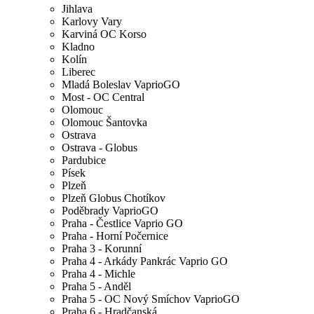
Jihlava
Karlovy Vary
Karviná OC Korso
Kladno
Kolín
Liberec
Mladá Boleslav VaprioGO
Most - OC Central
Olomouc
Olomouc Šantovka
Ostrava
Ostrava - Globus
Pardubice
Písek
Plzeň
Plzeň Globus Chotíkov
Poděbrady VaprioGO
Praha - Čestlice Vaprio GO
Praha - Horní Počernice
Praha 3 - Korunní
Praha 4 - Arkády Pankrác Vaprio GO
Praha 4 - Michle
Praha 5 - Anděl
Praha 5 - OC Nový Smíchov VaprioGO
Praha 6 - Hradčanská