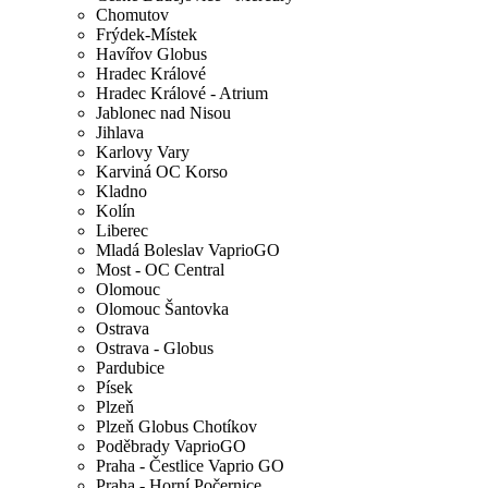
Chomutov
Frýdek-Místek
Havířov Globus
Hradec Králové
Hradec Králové - Atrium
Jablonec nad Nisou
Jihlava
Karlovy Vary
Karviná OC Korso
Kladno
Kolín
Liberec
Mladá Boleslav VaprioGO
Most - OC Central
Olomouc
Olomouc Šantovka
Ostrava
Ostrava - Globus
Pardubice
Písek
Plzeň
Plzeň Globus Chotíkov
Poděbrady VaprioGO
Praha - Čestlice Vaprio GO
Praha - Horní Počernice