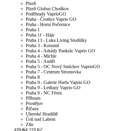
Plzeň
Plzeň Globus Chotíkov
Poděbrady VaprioGO
Praha - Čestlice Vaprio GO
Praha - Horní Počernice
Praha 1
Praha 11 - Háje
Praha 13 - Luka Living Stodůlky
Praha 3 - Korunní
Praha 4 - Arkády Pankrác Vaprio GO
Praha 4 - Michle
Praha 5 - Anděl
Praha 5 - OC Nový Smíchov VaprioGO
Praha 7 - Centrum Stromovka
Praha 8
Praha 9 - Galerie Harfa Vaprio GO
Praha 9 - Letňany Vaprio GO
Praha 9 - NC Fénix
Příbram
Prostějov
Říčany
Uherské Hradiště
Ústí nad Labem
Zlín
175 Kč
119 Kč