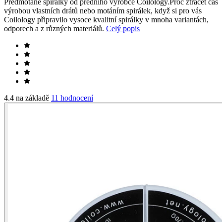
Předmotané spirálky od předního výrobce Coilology.Proč ztrácet čas
výrobou vlastních drátů nebo motáním spirálek, když si pro vás
Coilology připravilo vysoce kvalitní spirálky v mnoha variantách,
odporech a z různých materiálů.
Celý popis
4.4 na základě
11 hodnocení