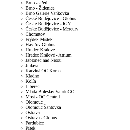
Brno - střed
Brno - Židenice
Brno Galerie Vaňkovka
České Budějovice - Globus
České Budějovice - IGY
České Budějovice - Mercury
Chomutov
Frýdek-Místek
Havířov Globus
Hradec Králové
Hradec Králové - Atrium
Jablonec nad Nisou
Jihlava
Karviná OC Korso
Kladno
Kolín
Liberec
Mladá Boleslav VaprioGO
Most - OC Central
Olomouc
Olomouc Šantovka
Ostrava
Ostrava - Globus
Pardubice
Písek