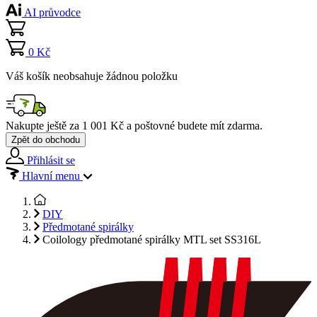
AI průvodce
0 Kč
Váš košík neobsahuje žádnou položku
Nakupte ještě za
1 001 Kč
a poštovné budete mít
zdarma
.
Zpět do obchodu
Přihlásit se
Hlavní menu
DIY
Předmotané spirálky
Coilology předmotané spirálky MTL set SS316L