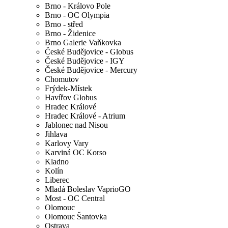
Brno - Královo Pole
Brno - OC Olympia
Brno - střed
Brno - Židenice
Brno Galerie Vaňkovka
České Budějovice - Globus
České Budějovice - IGY
České Budějovice - Mercury
Chomutov
Frýdek-Místek
Havířov Globus
Hradec Králové
Hradec Králové - Atrium
Jablonec nad Nisou
Jihlava
Karlovy Vary
Karviná OC Korso
Kladno
Kolín
Liberec
Mladá Boleslav VaprioGO
Most - OC Central
Olomouc
Olomouc Šantovka
Ostrava