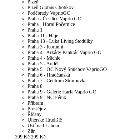
Plzeň
Plzeň Globus Chotíkov
Poděbrady VaprioGO
Praha - Čestlice Vaprio GO
Praha - Horní Počernice
Praha 1
Praha 11 - Háje
Praha 13 - Luka Living Stodůlky
Praha 3 - Korunní
Praha 4 - Arkády Pankrác Vaprio GO
Praha 4 - Michle
Praha 5 - Anděl
Praha 5 - OC Nový Smíchov VaprioGO
Praha 6 - Hradčanská
Praha 7 - Centrum Stromovka
Praha 8
Praha 9 - Galerie Harfa Vaprio GO
Praha 9 - NC Fénix
Příbram
Prostějov
Říčany
Uherské Hradiště
Ústí nad Labem
Zlín
399 Kč
299 Kč