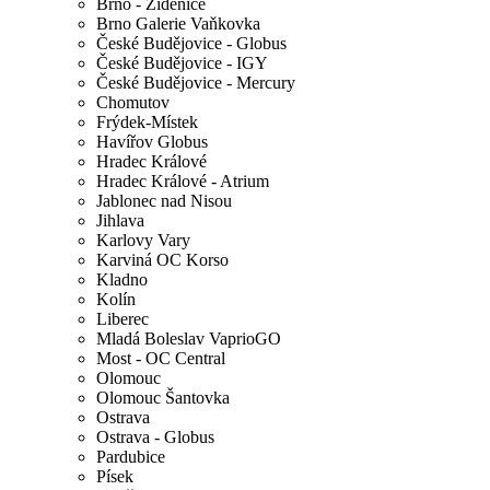
Brno - Židenice
Brno Galerie Vaňkovka
České Budějovice - Globus
České Budějovice - IGY
České Budějovice - Mercury
Chomutov
Frýdek-Místek
Havířov Globus
Hradec Králové
Hradec Králové - Atrium
Jablonec nad Nisou
Jihlava
Karlovy Vary
Karviná OC Korso
Kladno
Kolín
Liberec
Mladá Boleslav VaprioGO
Most - OC Central
Olomouc
Olomouc Šantovka
Ostrava
Ostrava - Globus
Pardubice
Písek