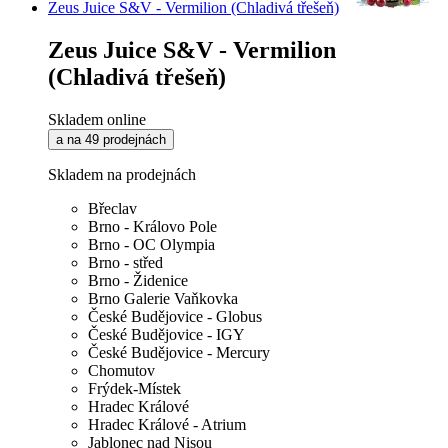
Zeus Juice S&V - Vermilion (Chladivá třešeň)
Zeus Juice S&V - Vermilion
(Chladivá třešeň)
Skladem online
a na 49 prodejnách
Skladem na prodejnách
Břeclav
Brno - Královo Pole
Brno - OC Olympia
Brno - střed
Brno - Židenice
Brno Galerie Vaňkovka
České Budějovice - Globus
České Budějovice - IGY
České Budějovice - Mercury
Chomutov
Frýdek-Místek
Hradec Králové
Hradec Králové - Atrium
Jablonec nad Nisou