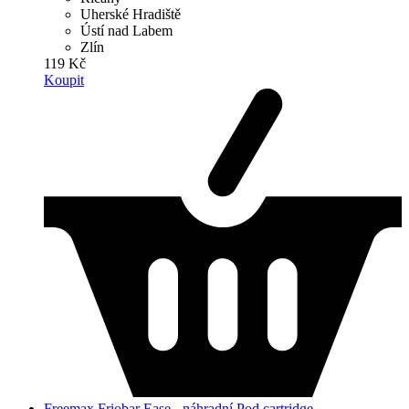
Uherské Hradiště
Ústí nad Labem
Zlín
119 Kč
Koupit
Freemax Friobar Ease - náhradní Pod cartridge