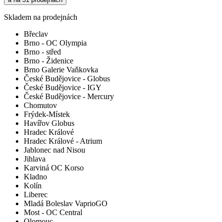
Skladem na prodejnách
Břeclav
Brno - OC Olympia
Brno - střed
Brno - Židenice
Brno Galerie Vaňkovka
České Budějovice - Globus
České Budějovice - IGY
České Budějovice - Mercury
Chomutov
Frýdek-Místek
Havířov Globus
Hradec Králové
Hradec Králové - Atrium
Jablonec nad Nisou
Jihlava
Karviná OC Korso
Kladno
Kolín
Liberec
Mladá Boleslav VaprioGO
Most - OC Central
Olomouc