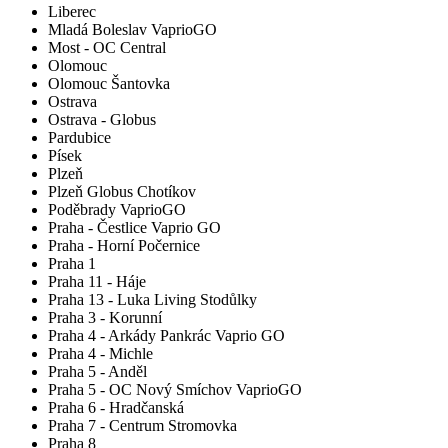
Liberec
Mladá Boleslav VaprioGO
Most - OC Central
Olomouc
Olomouc Šantovka
Ostrava
Ostrava - Globus
Pardubice
Písek
Plzeň
Plzeň Globus Chotíkov
Poděbrady VaprioGO
Praha - Čestlice Vaprio GO
Praha - Horní Počernice
Praha 1
Praha 11 - Háje
Praha 13 - Luka Living Stodůlky
Praha 3 - Korunní
Praha 4 - Arkády Pankrác Vaprio GO
Praha 4 - Michle
Praha 5 - Anděl
Praha 5 - OC Nový Smíchov VaprioGO
Praha 6 - Hradčanská
Praha 7 - Centrum Stromovka
Praha 8