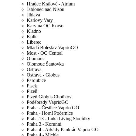
Hradec Králové - Atrium
Jablonec nad Nisou
Jihlava
Karlovy Vary
Karviná OC Korso
Kladno
Kolín
Liberec
Mladá Boleslav VaprioGO
Most - OC Central
Olomouc
Olomouc Šantovka
Ostrava
Ostrava - Globus
Pardubice
Písek
Plzeň
Plzeň Globus Chotíkov
Poděbrady VaprioGO
Praha - Čestlice Vaprio GO
Praha - Horní Počernice
Praha 13 - Luka Living Stodůlky
Praha 3 - Korunní
Praha 4 - Arkády Pankrác Vaprio GO
Praha 4 - Michle