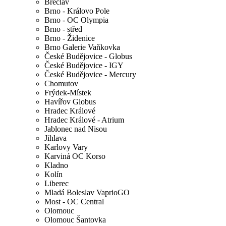
Břeclav
Brno - Královo Pole
Brno - OC Olympia
Brno - střed
Brno - Židenice
Brno Galerie Vaňkovka
České Budějovice - Globus
České Budějovice - IGY
České Budějovice - Mercury
Chomutov
Frýdek-Místek
Havířov Globus
Hradec Králové
Hradec Králové - Atrium
Jablonec nad Nisou
Jihlava
Karlovy Vary
Karviná OC Korso
Kladno
Kolín
Liberec
Mladá Boleslav VaprioGO
Most - OC Central
Olomouc
Olomouc Šantovka