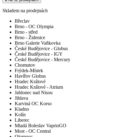
Skladem na prodejnách
Břeclav
Brno - OC Olympia
Brno - střed
Brno - Židenice
Brno Galerie Vaňkovka
České Budějovice - Globus
České Budějovice - IGY
České Budějovice - Mercury
Chomutov
Frýdek-Místek
Havířov Globus
Hradec Králové
Hradec Králové - Atrium
Jablonec nad Nisou
Jihlava
Karviná OC Korso
Kladno
Kolín
Liberec
Mladá Boleslav VaprioGO
Most - OC Central
Olomouc