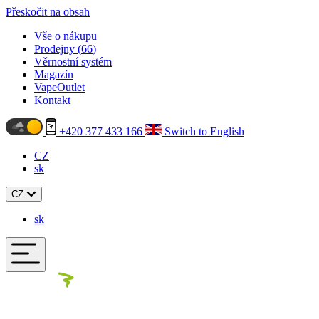
Přeskočit na obsah
Vše o nákupu
Prodejny (
66
)
Věrnostní systém
Magazín
VapeOutlet
Kontakt
+420 377 433 166
Switch to English
CZ
sk
CZ
sk