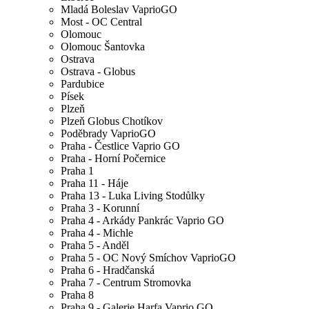
Mladá Boleslav VaprioGO
Most - OC Central
Olomouc
Olomouc Šantovka
Ostrava
Ostrava - Globus
Pardubice
Písek
Plzeň
Plzeň Globus Chotíkov
Poděbrady VaprioGO
Praha - Čestlice Vaprio GO
Praha - Horní Počernice
Praha 1
Praha 11 - Háje
Praha 13 - Luka Living Stodůlky
Praha 3 - Korunní
Praha 4 - Arkády Pankrác Vaprio GO
Praha 4 - Michle
Praha 5 - Anděl
Praha 5 - OC Nový Smíchov VaprioGO
Praha 6 - Hradčanská
Praha 7 - Centrum Stromovka
Praha 8
Praha 9 - Galerie Harfa Vaprio GO