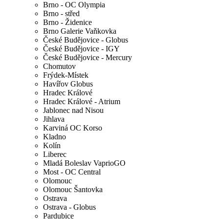
Brno - OC Olympia
Brno - střed
Brno - Židenice
Brno Galerie Vaňkovka
České Budějovice - Globus
České Budějovice - IGY
České Budějovice - Mercury
Chomutov
Frýdek-Místek
Havířov Globus
Hradec Králové
Hradec Králové - Atrium
Jablonec nad Nisou
Jihlava
Karviná OC Korso
Kladno
Kolín
Liberec
Mladá Boleslav VaprioGO
Most - OC Central
Olomouc
Olomouc Šantovka
Ostrava
Ostrava - Globus
Pardubice