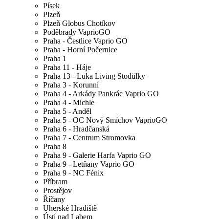
Písek
Plzeň
Plzeň Globus Chotíkov
Poděbrady VaprioGO
Praha - Čestlice Vaprio GO
Praha - Horní Počernice
Praha 1
Praha 11 - Háje
Praha 13 - Luka Living Stodůlky
Praha 3 - Korunní
Praha 4 - Arkády Pankrác Vaprio GO
Praha 4 - Michle
Praha 5 - Anděl
Praha 5 - OC Nový Smíchov VaprioGO
Praha 6 - Hradčanská
Praha 7 - Centrum Stromovka
Praha 8
Praha 9 - Galerie Harfa Vaprio GO
Praha 9 - Letňany Vaprio GO
Praha 9 - NC Fénix
Příbram
Prostějov
Říčany
Uherské Hradiště
Ústí nad Labem