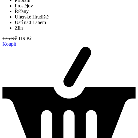
Příbram
Prostějov
Říčany
Uherské Hradiště
Ústí nad Labem
Zlín
175 Kč
119 Kč
Koupit