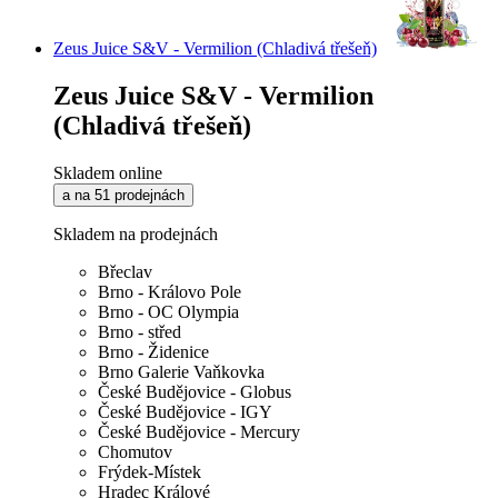
Zeus Juice S&V - Vermilion (Chladivá třešeň)
Zeus Juice S&V - Vermilion
(Chladivá třešeň)
Skladem online
a na 51 prodejnách
Skladem na prodejnách
Břeclav
Brno - Královo Pole
Brno - OC Olympia
Brno - střed
Brno - Židenice
Brno Galerie Vaňkovka
České Budějovice - Globus
České Budějovice - IGY
České Budějovice - Mercury
Chomutov
Frýdek-Místek
Hradec Králové