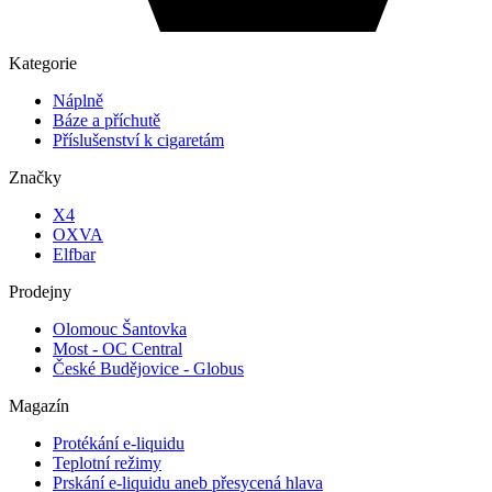
Kategorie
Náplně
Báze a příchutě
Příslušenství k cigaretám
Značky
X4
OXVA
Elfbar
Prodejny
Olomouc Šantovka
Most - OC Central
České Budějovice - Globus
Magazín
Protékání e-liquidu
Teplotní režimy
Prskání e-liquidu aneb přesycená hlava