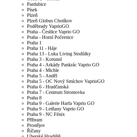
Pardubice
Písek
Plzeň
Plzeň Globus Chotíkov
Poděbrady VaprioGO
Praha - Čestlice Vaprio GO
Praha - Horní Počernice
Praha 1
Praha 11 - Háje
Praha 13 - Luka Living Stodůlky
Praha 3 - Korunní
Praha 4 - Arkády Pankrác Vaprio GO
Praha 4 - Michle
Praha 5 - Anděl
Praha 5 - OC Nový Smíchov VaprioGO
Praha 6 - Hradčanská
Praha 7 - Centrum Stromovka
Praha 8
Praha 9 - Galerie Harfa Vaprio GO
Praha 9 - Letňany Vaprio GO
Praha 9 - NC Fénix
Příbram
Prostějov
Říčany
Uherské Hradiště