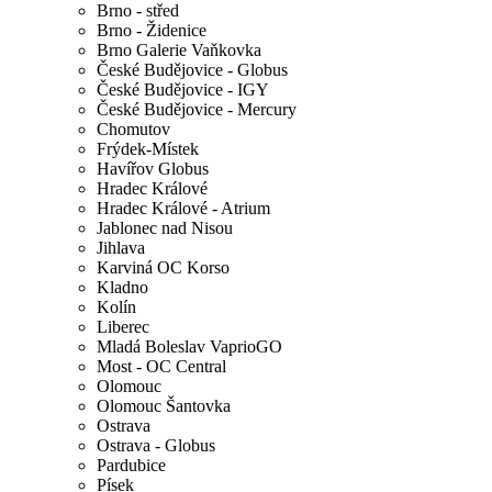
Brno - střed
Brno - Židenice
Brno Galerie Vaňkovka
České Budějovice - Globus
České Budějovice - IGY
České Budějovice - Mercury
Chomutov
Frýdek-Místek
Havířov Globus
Hradec Králové
Hradec Králové - Atrium
Jablonec nad Nisou
Jihlava
Karviná OC Korso
Kladno
Kolín
Liberec
Mladá Boleslav VaprioGO
Most - OC Central
Olomouc
Olomouc Šantovka
Ostrava
Ostrava - Globus
Pardubice
Písek