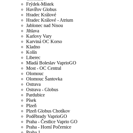
Frýdek-Místek
Havířov Globus
Hradec Králové
Hradec Králové - Atrium
Jablonec nad Nisou
Jihlava
Karlovy Vary
Karviná OC Korso
Kladno
Kolín
Liberec
Mladá Boleslav VaprioGO
Most - OC Central
Olomouc
Olomouc Šantovka
Ostrava
Ostrava - Globus
Pardubice
Písek
Plzeň
Plzeň Globus Chotíkov
Poděbrady VaprioGO
Praha - Čestlice Vaprio GO
Praha - Horní Počernice
Praha 1