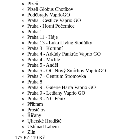
Plzeň
Plzeň Globus Chotíkov
Poděbrady VaprioGO
Praha - Čestlice Vaprio GO
Praha - Horní Počernice
Praha 1
Praha 11 - Háje
Praha 13 - Luka Living Stodůlky
Praha 3 - Korunní
Praha 4 - Arkády Pankrác Vaprio GO
Praha 4 - Michle
Praha 5 - Anděl
Praha 5 - OC Nový Smíchov VaprioGO
Praha 7 - Centrum Stromovka
Praha 8
Praha 9 - Galerie Harfa Vaprio GO
Praha 9 - Letňany Vaprio GO
Praha 9 - NC Fénix
Příbram
Prostějov
Říčany
Uherské Hradiště
Ústí nad Labem
Zlín
175 Kč
119 Kč