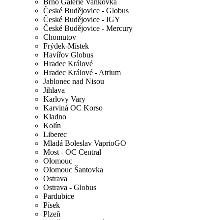
Brno Galerie Vaňkovka
České Budějovice - Globus
České Budějovice - IGY
České Budějovice - Mercury
Chomutov
Frýdek-Místek
Havířov Globus
Hradec Králové
Hradec Králové - Atrium
Jablonec nad Nisou
Jihlava
Karlovy Vary
Karviná OC Korso
Kladno
Kolín
Liberec
Mladá Boleslav VaprioGO
Most - OC Central
Olomouc
Olomouc Šantovka
Ostrava
Ostrava - Globus
Pardubice
Písek
Plzeň