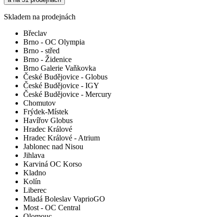
Skladem na prodejnách
Břeclav
Brno - OC Olympia
Brno - střed
Brno - Židenice
Brno Galerie Vaňkovka
České Budějovice - Globus
České Budějovice - IGY
České Budějovice - Mercury
Chomutov
Frýdek-Místek
Havířov Globus
Hradec Králové
Hradec Králové - Atrium
Jablonec nad Nisou
Jihlava
Karviná OC Korso
Kladno
Kolín
Liberec
Mladá Boleslav VaprioGO
Most - OC Central
Olomouc