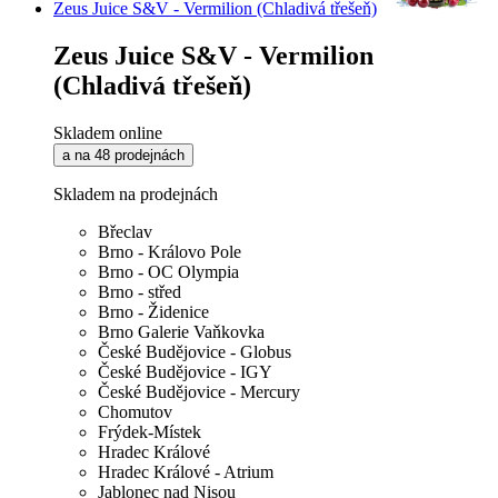
Zeus Juice S&V - Vermilion (Chladivá třešeň)
Zeus Juice S&V - Vermilion
(Chladivá třešeň)
Skladem online
a na 48 prodejnách
Skladem na prodejnách
Břeclav
Brno - Královo Pole
Brno - OC Olympia
Brno - střed
Brno - Židenice
Brno Galerie Vaňkovka
České Budějovice - Globus
České Budějovice - IGY
České Budějovice - Mercury
Chomutov
Frýdek-Místek
Hradec Králové
Hradec Králové - Atrium
Jablonec nad Nisou