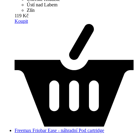
Ústí nad Labem
Zlín
119 Kč
Koupit
Freemax Friobar Ease - náhradní Pod cartridge