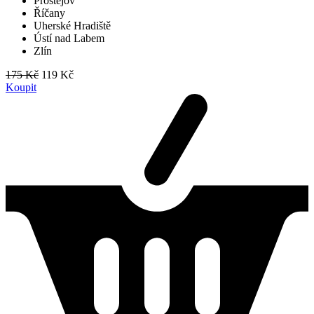
Prostějov
Říčany
Uherské Hradiště
Ústí nad Labem
Zlín
175 Kč
119 Kč
Koupit