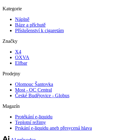
Kategorie
Náplně
Báze a příchutě
Příslušenství k cigaretám
Značky
X4
OXVA
Elfbar
Prodejny
Olomouc Šantovka
Most - OC Central
České Budějovice - Globus
Magazín
Protékání e-liquidu
Teplotní režimy
Prskání e-liquidu aneb přesycená hlava
AI průvodce