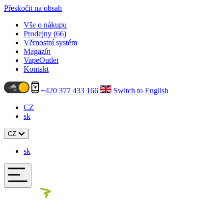
Přeskočit na obsah
Vše o nákupu
Prodejny (
66
)
Věrnostní systém
Magazín
VapeOutlet
Kontakt
+420 377 433 166
Switch to English
CZ
sk
CZ
sk