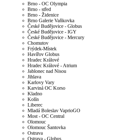
Brno - OC Olympia
Brno - střed
Brno - Židenice
Brno Galerie Vaňkovka
České Budějovice - Globus
České Budějovice - IGY
České Budějovice - Mercury
Chomutov
Frýdek-Místek
Havířov Globus
Hradec Králové
Hradec Králové - Atrium
Jablonec nad Nisou
Jihlava
Karlovy Vary
Karviná OC Korso
Kladno
Kolín
Liberec
Mladá Boleslav VaprioGO
Most - OC Central
Olomouc
Olomouc Šantovka
Ostrava
Ostrava - Globus