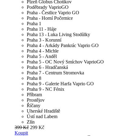
Plzeň Globus Chotíkov
Poděbrady VaprioGO
Praha - Čestlice Vaprio GO
Praha - Horní Počernice
Praha 1
Praha 11 - Háje
Praha 13 - Luka Living Stodůlky
Praha 3 - Korunní
Praha 4 - Arkády Pankrác Vaprio GO
Praha 4 - Michle
Praha 5 - Anděl
Praha 5 - OC Nový Smíchov VaprioGO
Praha 6 - Hradčanská
Praha 7 - Centrum Stromovka
Praha 8
Praha 9 - Galerie Harfa Vaprio GO
Praha 9 - NC Fénix
Příbram
Prostějov
Říčany
Uherské Hradiště
Ústí nad Labem
Zlín
399 Kč
299 Kč
Koupit