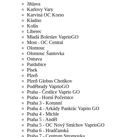
Jihlava
Karlovy Vary
Karviná OC Korso
Kladno
Kolín
Liberec
Mladá Boleslav VaprioGO
Most - OC Central
Olomouc
Olomouc Šantovka
Ostrava
Pardubice
Písek
Plzeň
Plzeň Globus Chotíkov
Poděbrady VaprioGO
Praha - Čestlice Vaprio GO
Praha - Horní Počernice
Praha 3 - Korunní
Praha 4 - Arkády Pankrác Vaprio GO
Praha 4 - Michle
Praha 5 - Anděl
Praha 5 - OC Nový Smíchov VaprioGO
Praha 6 - Hradčanská
Praha 7 - Centrum Stromovka