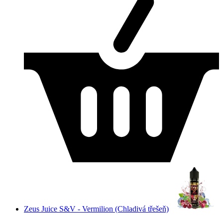
Zeus Juice S&V - Vermilion (Chladivá třešeň)