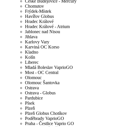
České Budějovice - Mercury
Chomutov
Frýdek-Místek
Havířov Globus
Hradec Králové
Hradec Králové - Atrium
Jablonec nad Nisou
Jihlava
Karlovy Vary
Karviná OC Korso
Kladno
Kolín
Liberec
Mladá Boleslav VaprioGO
Most - OC Central
Olomouc
Olomouc Šantovka
Ostrava
Ostrava - Globus
Pardubice
Písek
Plzeň
Plzeň Globus Chotíkov
Poděbrady VaprioGO
Praha - Čestlice Vaprio GO