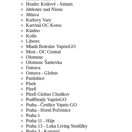
Hradec Králové - Atrium
Jablonec nad Nisou
Jihlava
Karlovy Vary
Karviná OC Korso
Kladno
Kolín
Liberec
Mladá Boleslav VaprioGO
Most - OC Central
Olomouc
Olomouc Šantovka
Ostrava
Ostrava - Globus
Pardubice
Písek
Plzeň
Plzeň Globus Chotíkov
Poděbrady VaprioGO
Praha - Čestlice Vaprio GO
Praha - Horní Počernice
Praha 1
Praha 11 - Háje
Praha 13 - Luka Living Stodůlky
Praha 3 - Korunní