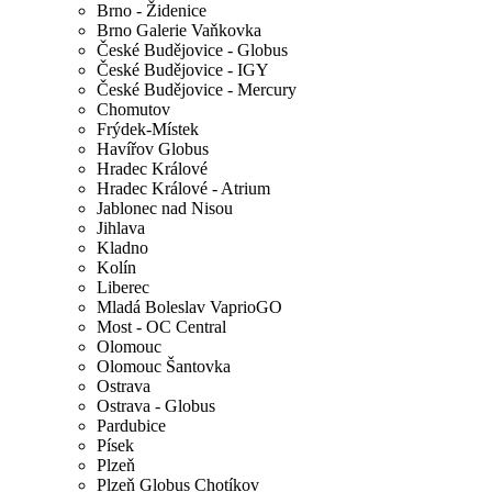
Brno - Židenice
Brno Galerie Vaňkovka
České Budějovice - Globus
České Budějovice - IGY
České Budějovice - Mercury
Chomutov
Frýdek-Místek
Havířov Globus
Hradec Králové
Hradec Králové - Atrium
Jablonec nad Nisou
Jihlava
Kladno
Kolín
Liberec
Mladá Boleslav VaprioGO
Most - OC Central
Olomouc
Olomouc Šantovka
Ostrava
Ostrava - Globus
Pardubice
Písek
Plzeň
Plzeň Globus Chotíkov