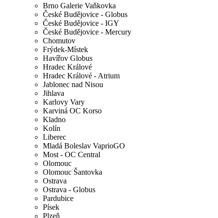
Brno Galerie Vaňkovka
České Budějovice - Globus
České Budějovice - IGY
České Budějovice - Mercury
Chomutov
Frýdek-Místek
Havířov Globus
Hradec Králové
Hradec Králové - Atrium
Jablonec nad Nisou
Jihlava
Karlovy Vary
Karviná OC Korso
Kladno
Kolín
Liberec
Mladá Boleslav VaprioGO
Most - OC Central
Olomouc
Olomouc Šantovka
Ostrava
Ostrava - Globus
Pardubice
Písek
Plzeň