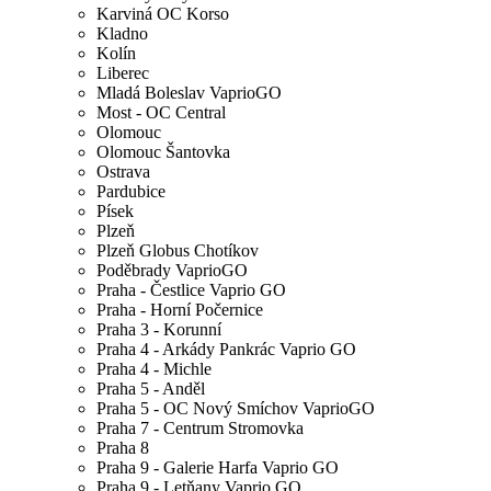
Karviná OC Korso
Kladno
Kolín
Liberec
Mladá Boleslav VaprioGO
Most - OC Central
Olomouc
Olomouc Šantovka
Ostrava
Pardubice
Písek
Plzeň
Plzeň Globus Chotíkov
Poděbrady VaprioGO
Praha - Čestlice Vaprio GO
Praha - Horní Počernice
Praha 3 - Korunní
Praha 4 - Arkády Pankrác Vaprio GO
Praha 4 - Michle
Praha 5 - Anděl
Praha 5 - OC Nový Smíchov VaprioGO
Praha 7 - Centrum Stromovka
Praha 8
Praha 9 - Galerie Harfa Vaprio GO
Praha 9 - Letňany Vaprio GO