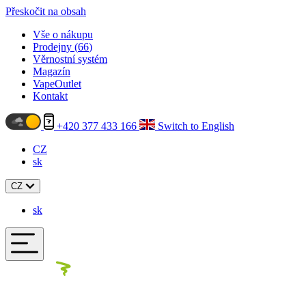
Přeskočit na obsah
Vše o nákupu
Prodejny (
66
)
Věrnostní systém
Magazín
VapeOutlet
Kontakt
+420 377 433 166
Switch to English
CZ
sk
CZ
sk