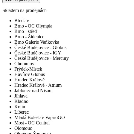
Skladem na prodejnách
Břeclav
Brno - OC Olympia
Brno - střed
Brno - Židenice
Brno Galerie Vaňkovka
České Budějovice - Globus
České Budějovice - IGY
České Budějovice - Mercury
Chomutov
Frýdek-Místek
Havířov Globus
Hradec Králové
Hradec Králové - Atrium
Jablonec nad Nisou
Jihlava
Kladno
Kolín
Liberec
Mladá Boleslav VaprioGO
Most - OC Central
Olomouc
Olomouc Šantovka