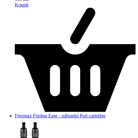
Koupit
Freemax Friobar Ease - náhradní Pod cartridge