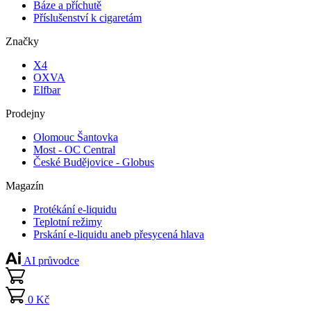
Báze a příchutě
Příslušenství k cigaretám
Značky
X4
OXVA
Elfbar
Prodejny
Olomouc Šantovka
Most - OC Central
České Budějovice - Globus
Magazín
Protékání e-liquidu
Teplotní režimy
Prskání e-liquidu aneb přesycená hlava
AI průvodce
0 Kč