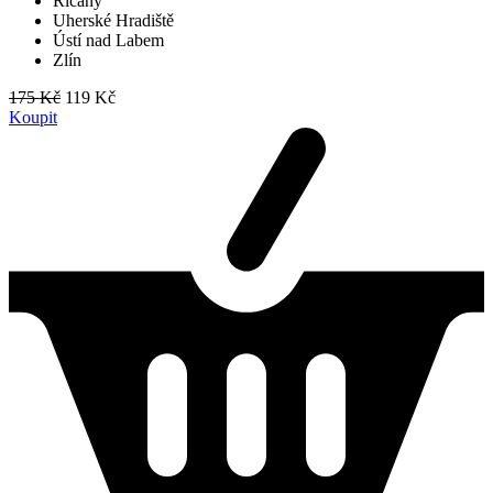
Říčany
Uherské Hradiště
Ústí nad Labem
Zlín
175 Kč
119 Kč
Koupit