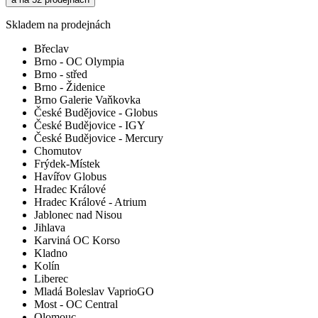
Skladem na prodejnách
Břeclav
Brno - OC Olympia
Brno - střed
Brno - Židenice
Brno Galerie Vaňkovka
České Budějovice - Globus
České Budějovice - IGY
České Budějovice - Mercury
Chomutov
Frýdek-Místek
Havířov Globus
Hradec Králové
Hradec Králové - Atrium
Jablonec nad Nisou
Jihlava
Karviná OC Korso
Kladno
Kolín
Liberec
Mladá Boleslav VaprioGO
Most - OC Central
Olomouc