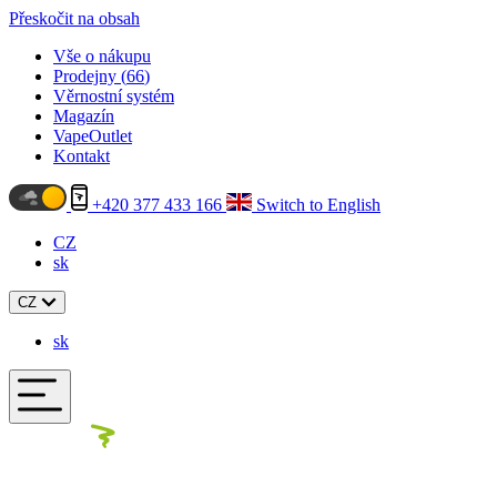
Přeskočit na obsah
Vše o nákupu
Prodejny (
66
)
Věrnostní systém
Magazín
VapeOutlet
Kontakt
+420 377 433 166
Switch to English
CZ
sk
CZ
sk