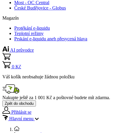
Most - OC Central
České Budějovice - Globus
Magazín
Protékání e-liquidu
Teplotní režimy
Prskání e-liquidu aneb přesycená hlava
AI průvodce
0 Kč
Váš košík neobsahuje žádnou položku
Nakupte ještě za
1 001 Kč
a poštovné budete mít
zdarma
.
Zpět do obchodu
Přihlásit se
Hlavní menu