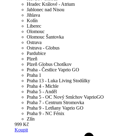
Hradec Králové - Atrium
Jablonec nad Nisou
Jihlava
Kolín
Liberec
Olomouc
Olomouc Šantovka
Ostrava
Ostrava - Globus
Pardubice
Plzeň
Plzeň Globus Chotíkov
Praha - Čestlice Vaprio GO
Praha 1
Praha 13 - Luka Living Stodůlky
Praha 4 - Michle
Praha 5 - Anděl
Praha 5 - OC Nový Smíchov VaprioGO
Praha 7 - Centrum Stromovka
Praha 9 - Letňany Vaprio GO
Praha 9 - NC Fénix
Zlín
999 Kč
Koupit