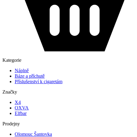
Kategorie
Náplně
Báze a příchutě
Příslušenství k cigaretám
Značky
X4
OXVA
Elfbar
Prodejny
Olomouc Šantovka