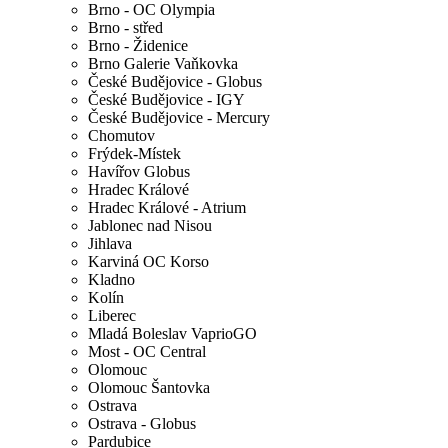
Brno - OC Olympia
Brno - střed
Brno - Židenice
Brno Galerie Vaňkovka
České Budějovice - Globus
České Budějovice - IGY
České Budějovice - Mercury
Chomutov
Frýdek-Místek
Havířov Globus
Hradec Králové
Hradec Králové - Atrium
Jablonec nad Nisou
Jihlava
Karviná OC Korso
Kladno
Kolín
Liberec
Mladá Boleslav VaprioGO
Most - OC Central
Olomouc
Olomouc Šantovka
Ostrava
Ostrava - Globus
Pardubice