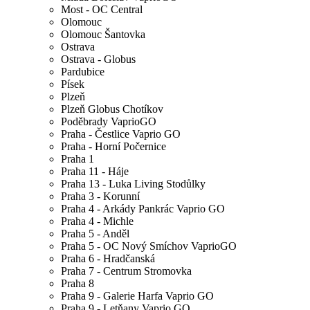
Most - OC Central
Olomouc
Olomouc Šantovka
Ostrava
Ostrava - Globus
Pardubice
Písek
Plzeň
Plzeň Globus Chotíkov
Poděbrady VaprioGO
Praha - Čestlice Vaprio GO
Praha - Horní Počernice
Praha 1
Praha 11 - Háje
Praha 13 - Luka Living Stodůlky
Praha 3 - Korunní
Praha 4 - Arkády Pankrác Vaprio GO
Praha 4 - Michle
Praha 5 - Anděl
Praha 5 - OC Nový Smíchov VaprioGO
Praha 6 - Hradčanská
Praha 7 - Centrum Stromovka
Praha 8
Praha 9 - Galerie Harfa Vaprio GO
Praha 9 - Letňany Vaprio GO