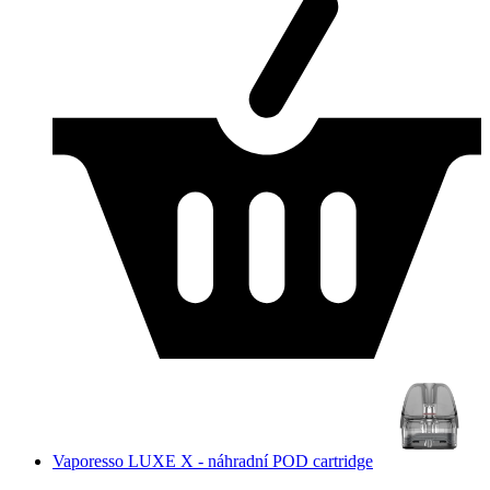
Vaporesso LUXE X - náhradní POD cartridge