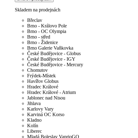
Skladem na prodejnách
Břeclav
Brno - Královo Pole
Brno - OC Olympia
Brno - střed
Brno - Židenice
Brno Galerie Vaňkovka
České Budějovice - Globus
České Budějovice - IGY
České Budějovice - Mercury
Chomutov
Frýdek-Místek
Havířov Globus
Hradec Králové
Hradec Králové - Atrium
Jablonec nad Nisou
Jihlava
Karlovy Vary
Karviná OC Korso
Kladno
Kolín
Liberec
Mladá Boleslav VaprioGO