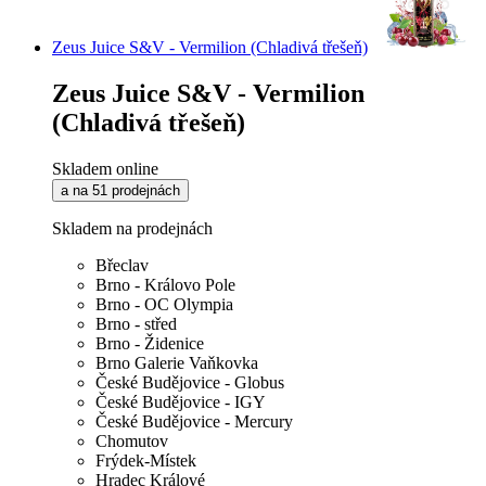
Zeus Juice S&V - Vermilion (Chladivá třešeň)
Zeus Juice S&V - Vermilion
(Chladivá třešeň)
Skladem online
a na 51 prodejnách
Skladem na prodejnách
Břeclav
Brno - Královo Pole
Brno - OC Olympia
Brno - střed
Brno - Židenice
Brno Galerie Vaňkovka
České Budějovice - Globus
České Budějovice - IGY
České Budějovice - Mercury
Chomutov
Frýdek-Místek
Hradec Králové