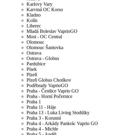
Karlovy Vary
Karviná OC Korso
Kladno
Kolín
Liberec
Mladá Boleslav VaprioGO
Most - OC Central
Olomouc
Olomouc Šantovka
Ostrava
Ostrava - Globus
Pardubice
Písek
Plzeň
Plzeň Globus Chotíkov
Poděbrady VaprioGO
Praha - Čestlice Vaprio GO
Praha - Horní Počernice
Praha 1
Praha 11 - Háje
Praha 13 - Luka Living Stodůlky
Praha 3 - Korunní
Praha 4 - Arkády Pankrác Vaprio GO
Praha 4 - Michle
Praha 5 - Anděl