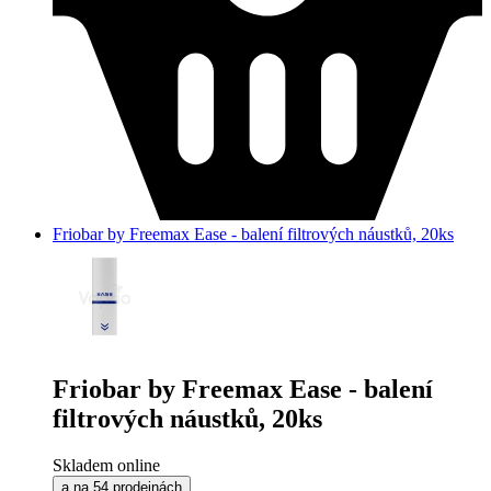
Friobar by Freemax Ease - balení filtrových náustků, 20ks
Friobar by Freemax Ease - balení
filtrových náustků, 20ks
Skladem online
a na 54 prodejnách