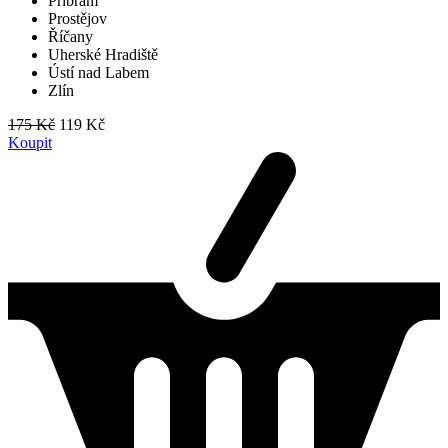
Příbram
Prostějov
Říčany
Uherské Hradiště
Ústí nad Labem
Zlín
175 Kč
119 Kč
Koupit