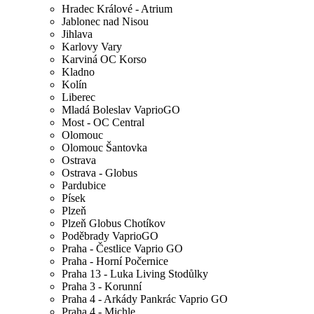
Hradec Králové - Atrium
Jablonec nad Nisou
Jihlava
Karlovy Vary
Karviná OC Korso
Kladno
Kolín
Liberec
Mladá Boleslav VaprioGO
Most - OC Central
Olomouc
Olomouc Šantovka
Ostrava
Ostrava - Globus
Pardubice
Písek
Plzeň
Plzeň Globus Chotíkov
Poděbrady VaprioGO
Praha - Čestlice Vaprio GO
Praha - Horní Počernice
Praha 13 - Luka Living Stodůlky
Praha 3 - Korunní
Praha 4 - Arkády Pankrác Vaprio GO
Praha 4 - Michle