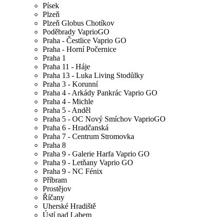
Písek
Plzeň
Plzeň Globus Chotíkov
Poděbrady VaprioGO
Praha - Čestlice Vaprio GO
Praha - Horní Počernice
Praha 1
Praha 11 - Háje
Praha 13 - Luka Living Stodůlky
Praha 3 - Korunní
Praha 4 - Arkády Pankrác Vaprio GO
Praha 4 - Michle
Praha 5 - Anděl
Praha 5 - OC Nový Smíchov VaprioGO
Praha 6 - Hradčanská
Praha 7 - Centrum Stromovka
Praha 8
Praha 9 - Galerie Harfa Vaprio GO
Praha 9 - Letňany Vaprio GO
Praha 9 - NC Fénix
Příbram
Prostějov
Říčany
Uherské Hradiště
Ústí nad Labem