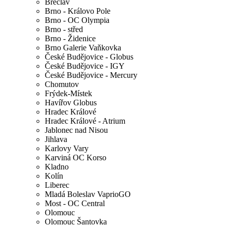
Břeclav
Brno - Královo Pole
Brno - OC Olympia
Brno - střed
Brno - Židenice
Brno Galerie Vaňkovka
České Budějovice - Globus
České Budějovice - IGY
České Budějovice - Mercury
Chomutov
Frýdek-Místek
Havířov Globus
Hradec Králové
Hradec Králové - Atrium
Jablonec nad Nisou
Jihlava
Karlovy Vary
Karviná OC Korso
Kladno
Kolín
Liberec
Mladá Boleslav VaprioGO
Most - OC Central
Olomouc
Olomouc Šantovka