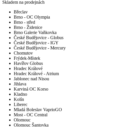
Skladem na prodejnách
Břeclav
Brno - OC Olympia
Brno - střed
Brno - Židenice
Brno Galerie Vaňkovka
České Budějovice - Globus
České Budějovice - IGY
České Budějovice - Mercury
Chomutov
Frýdek-Místek
Havířov Globus
Hradec Králové
Hradec Králové - Atrium
Jablonec nad Nisou
Jihlava
Karviná OC Korso
Kladno
Kolín
Liberec
Mladá Boleslav VaprioGO
Most - OC Central
Olomouc
Olomouc Šantovka