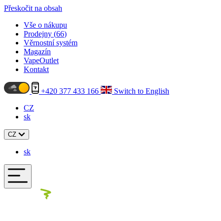
Přeskočit na obsah
Vše o nákupu
Prodejny (
66
)
Věrnostní systém
Magazín
VapeOutlet
Kontakt
+420 377 433 166
Switch to English
CZ
sk
CZ
sk