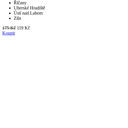
Říčany
Uherské Hradiště
Ústí nad Labem
Zlín
175 Kč
119 Kč
Koupit