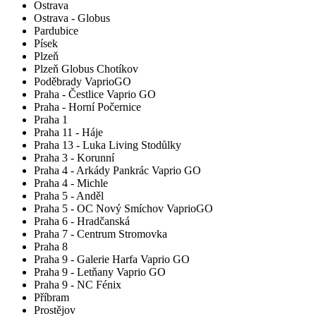
Ostrava
Ostrava - Globus
Pardubice
Písek
Plzeň
Plzeň Globus Chotíkov
Poděbrady VaprioGO
Praha - Čestlice Vaprio GO
Praha - Horní Počernice
Praha 1
Praha 11 - Háje
Praha 13 - Luka Living Stodůlky
Praha 3 - Korunní
Praha 4 - Arkády Pankrác Vaprio GO
Praha 4 - Michle
Praha 5 - Anděl
Praha 5 - OC Nový Smíchov VaprioGO
Praha 6 - Hradčanská
Praha 7 - Centrum Stromovka
Praha 8
Praha 9 - Galerie Harfa Vaprio GO
Praha 9 - Letňany Vaprio GO
Praha 9 - NC Fénix
Příbram
Prostějov