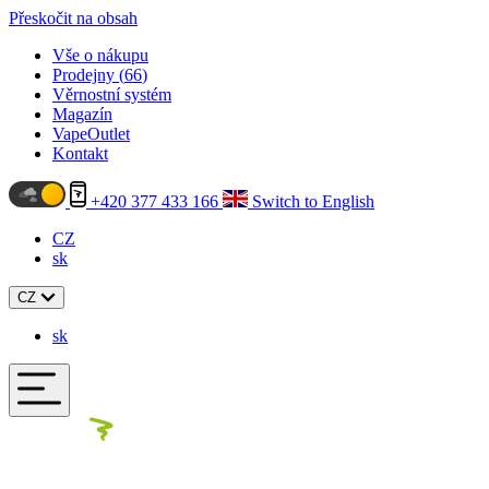
Přeskočit na obsah
Vše o nákupu
Prodejny (
66
)
Věrnostní systém
Magazín
VapeOutlet
Kontakt
+420 377 433 166
Switch to English
CZ
sk
CZ
sk