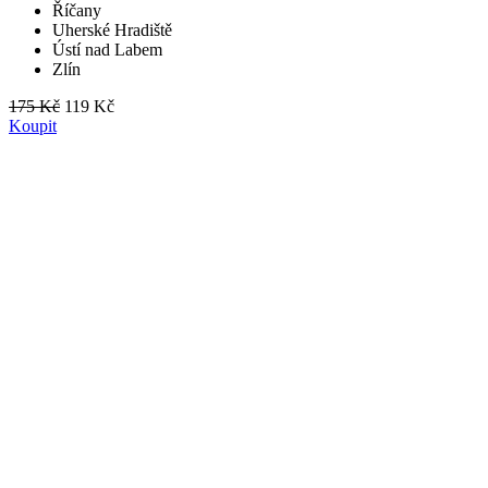
Říčany
Uherské Hradiště
Ústí nad Labem
Zlín
175 Kč
119 Kč
Koupit