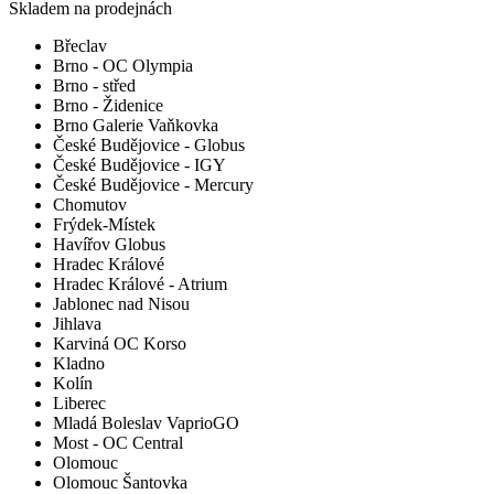
Skladem na prodejnách
Břeclav
Brno - OC Olympia
Brno - střed
Brno - Židenice
Brno Galerie Vaňkovka
České Budějovice - Globus
České Budějovice - IGY
České Budějovice - Mercury
Chomutov
Frýdek-Místek
Havířov Globus
Hradec Králové
Hradec Králové - Atrium
Jablonec nad Nisou
Jihlava
Karviná OC Korso
Kladno
Kolín
Liberec
Mladá Boleslav VaprioGO
Most - OC Central
Olomouc
Olomouc Šantovka