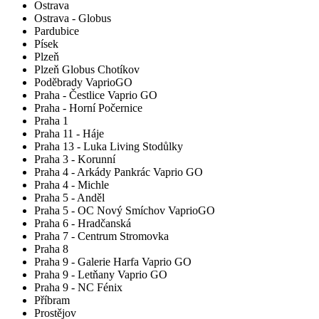
Ostrava
Ostrava - Globus
Pardubice
Písek
Plzeň
Plzeň Globus Chotíkov
Poděbrady VaprioGO
Praha - Čestlice Vaprio GO
Praha - Horní Počernice
Praha 1
Praha 11 - Háje
Praha 13 - Luka Living Stodůlky
Praha 3 - Korunní
Praha 4 - Arkády Pankrác Vaprio GO
Praha 4 - Michle
Praha 5 - Anděl
Praha 5 - OC Nový Smíchov VaprioGO
Praha 6 - Hradčanská
Praha 7 - Centrum Stromovka
Praha 8
Praha 9 - Galerie Harfa Vaprio GO
Praha 9 - Letňany Vaprio GO
Praha 9 - NC Fénix
Příbram
Prostějov