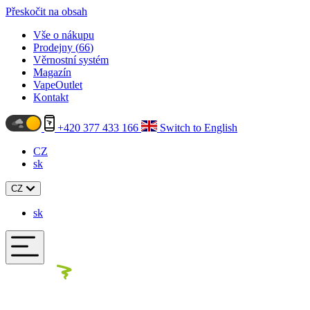
Přeskočit na obsah
Vše o nákupu
Prodejny (
66
)
Věrnostní systém
Magazín
VapeOutlet
Kontakt
+420 377 433 166
Switch to English
CZ
sk
CZ
sk