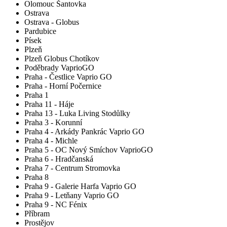
Olomouc Šantovka
Ostrava
Ostrava - Globus
Pardubice
Písek
Plzeň
Plzeň Globus Chotíkov
Poděbrady VaprioGO
Praha - Čestlice Vaprio GO
Praha - Horní Počernice
Praha 1
Praha 11 - Háje
Praha 13 - Luka Living Stodůlky
Praha 3 - Korunní
Praha 4 - Arkády Pankrác Vaprio GO
Praha 4 - Michle
Praha 5 - OC Nový Smíchov VaprioGO
Praha 6 - Hradčanská
Praha 7 - Centrum Stromovka
Praha 8
Praha 9 - Galerie Harfa Vaprio GO
Praha 9 - Letňany Vaprio GO
Praha 9 - NC Fénix
Příbram
Prostějov