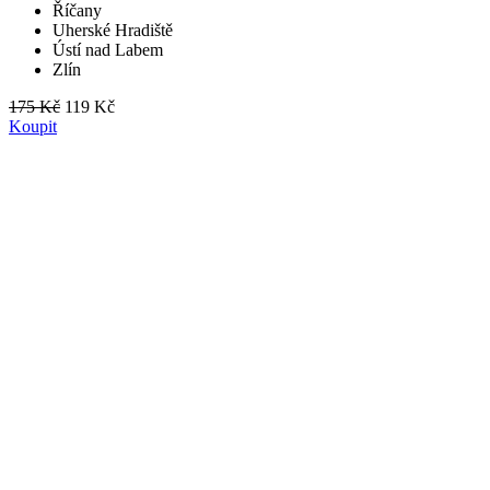
Říčany
Uherské Hradiště
Ústí nad Labem
Zlín
175 Kč
119 Kč
Koupit