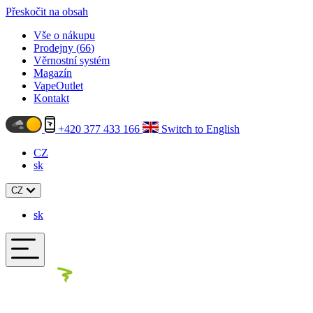
Přeskočit na obsah
Vše o nákupu
Prodejny (
66
)
Věrnostní systém
Magazín
VapeOutlet
Kontakt
+420 377 433 166
Switch to English
CZ
sk
CZ
sk