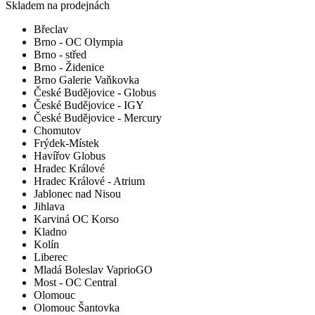
Skladem na prodejnách
Břeclav
Brno - OC Olympia
Brno - střed
Brno - Židenice
Brno Galerie Vaňkovka
České Budějovice - Globus
České Budějovice - IGY
České Budějovice - Mercury
Chomutov
Frýdek-Místek
Havířov Globus
Hradec Králové
Hradec Králové - Atrium
Jablonec nad Nisou
Jihlava
Karviná OC Korso
Kladno
Kolín
Liberec
Mladá Boleslav VaprioGO
Most - OC Central
Olomouc
Olomouc Šantovka