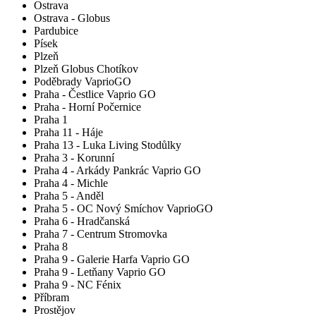
Ostrava
Ostrava - Globus
Pardubice
Písek
Plzeň
Plzeň Globus Chotíkov
Poděbrady VaprioGO
Praha - Čestlice Vaprio GO
Praha - Horní Počernice
Praha 1
Praha 11 - Háje
Praha 13 - Luka Living Stodůlky
Praha 3 - Korunní
Praha 4 - Arkády Pankrác Vaprio GO
Praha 4 - Michle
Praha 5 - Anděl
Praha 5 - OC Nový Smíchov VaprioGO
Praha 6 - Hradčanská
Praha 7 - Centrum Stromovka
Praha 8
Praha 9 - Galerie Harfa Vaprio GO
Praha 9 - Letňany Vaprio GO
Praha 9 - NC Fénix
Příbram
Prostějov