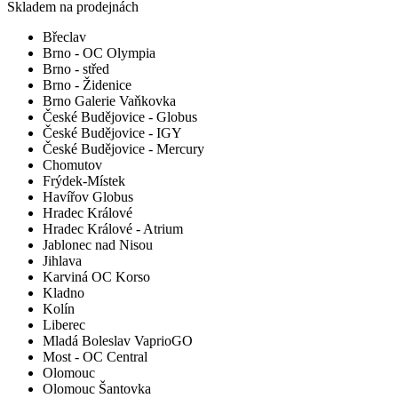
Skladem na prodejnách
Břeclav
Brno - OC Olympia
Brno - střed
Brno - Židenice
Brno Galerie Vaňkovka
České Budějovice - Globus
České Budějovice - IGY
České Budějovice - Mercury
Chomutov
Frýdek-Místek
Havířov Globus
Hradec Králové
Hradec Králové - Atrium
Jablonec nad Nisou
Jihlava
Karviná OC Korso
Kladno
Kolín
Liberec
Mladá Boleslav VaprioGO
Most - OC Central
Olomouc
Olomouc Šantovka