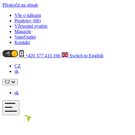
Přeskočit na obsah
Vše o nákupu
Prodejny (
66
)
Věrnostní systém
Magazín
VapeOutlet
Kontakt
+420 377 433 166
Switch to English
CZ
sk
CZ
sk