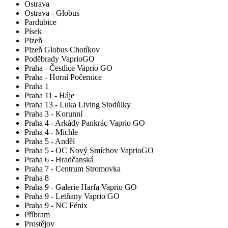
Ostrava
Ostrava - Globus
Pardubice
Písek
Plzeň
Plzeň Globus Chotíkov
Poděbrady VaprioGO
Praha - Čestlice Vaprio GO
Praha - Horní Počernice
Praha 1
Praha 11 - Háje
Praha 13 - Luka Living Stodůlky
Praha 3 - Korunní
Praha 4 - Arkády Pankrác Vaprio GO
Praha 4 - Michle
Praha 5 - Anděl
Praha 5 - OC Nový Smíchov VaprioGO
Praha 6 - Hradčanská
Praha 7 - Centrum Stromovka
Praha 8
Praha 9 - Galerie Harfa Vaprio GO
Praha 9 - Letňany Vaprio GO
Praha 9 - NC Fénix
Příbram
Prostějov