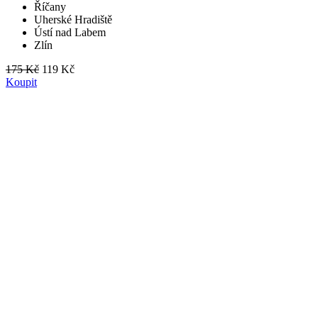
Říčany
Uherské Hradiště
Ústí nad Labem
Zlín
175 Kč
119 Kč
Koupit