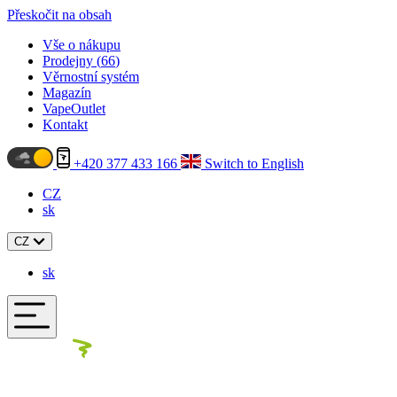
Přeskočit na obsah
Vše o nákupu
Prodejny (
66
)
Věrnostní systém
Magazín
VapeOutlet
Kontakt
+420 377 433 166
Switch to English
CZ
sk
CZ
sk