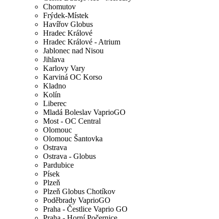
Chomutov
Frýdek-Místek
Havířov Globus
Hradec Králové
Hradec Králové - Atrium
Jablonec nad Nisou
Jihlava
Karlovy Vary
Karviná OC Korso
Kladno
Kolín
Liberec
Mladá Boleslav VaprioGO
Most - OC Central
Olomouc
Olomouc Šantovka
Ostrava
Ostrava - Globus
Pardubice
Písek
Plzeň
Plzeň Globus Chotíkov
Poděbrady VaprioGO
Praha - Čestlice Vaprio GO
Praha - Horní Počernice