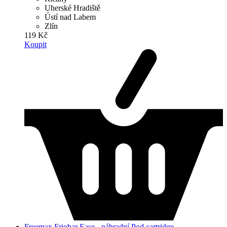
Uherské Hradiště
Ústí nad Labem
Zlín
119 Kč
Koupit
Freemax Friobar Ease - náhradní Pod cartridge