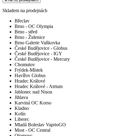
Skladem na prodejnách
Břeclav
Brno - OC Olympia
Brno - střed
Brno - Židenice
Brno Galerie Vaňkovka
České Budějovice - Globus
České Budějovice - IGY
České Budějovice - Mercury
Chomutov
Frýdek-Místek
Havířov Globus
Hradec Králové
Hradec Králové - Atrium
Jablonec nad Nisou
Jihlava
Karviná OC Korso
Kladno
Kolín
Liberec
Mladá Boleslav VaprioGO
Most - OC Central
Olomouc