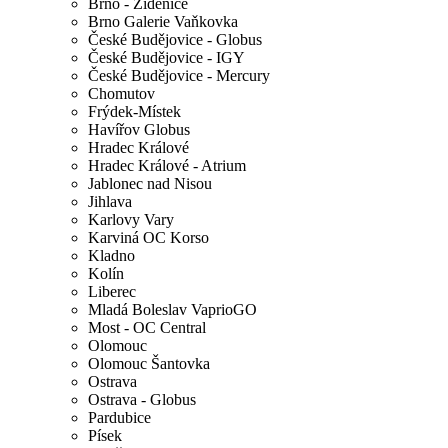
Brno - Židenice
Brno Galerie Vaňkovka
České Budějovice - Globus
České Budějovice - IGY
České Budějovice - Mercury
Chomutov
Frýdek-Místek
Havířov Globus
Hradec Králové
Hradec Králové - Atrium
Jablonec nad Nisou
Jihlava
Karlovy Vary
Karviná OC Korso
Kladno
Kolín
Liberec
Mladá Boleslav VaprioGO
Most - OC Central
Olomouc
Olomouc Šantovka
Ostrava
Ostrava - Globus
Pardubice
Písek