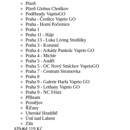
Plzeň
Plzeň Globus Chotíkov
Poděbrady VaprioGO
Praha - Čestlice Vaprio GO
Praha - Horní Počernice
Praha 1
Praha 11 - Háje
Praha 13 - Luka Living Stodůlky
Praha 3 - Korunní
Praha 4 - Arkády Pankrác Vaprio GO
Praha 4 - Michle
Praha 5 - Anděl
Praha 5 - OC Nový Smíchov VaprioGO
Praha 7 - Centrum Stromovka
Praha 8
Praha 9 - Galerie Harfa Vaprio GO
Praha 9 - Letňany Vaprio GO
Praha 9 - NC Fénix
Příbram
Prostějov
Říčany
Uherské Hradiště
Ústí nad Labem
Zlín
175 Kč
119 Kč