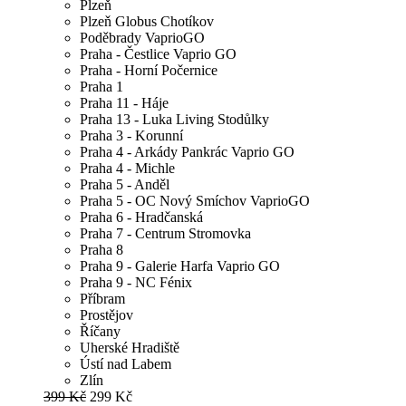
Plzeň
Plzeň Globus Chotíkov
Poděbrady VaprioGO
Praha - Čestlice Vaprio GO
Praha - Horní Počernice
Praha 1
Praha 11 - Háje
Praha 13 - Luka Living Stodůlky
Praha 3 - Korunní
Praha 4 - Arkády Pankrác Vaprio GO
Praha 4 - Michle
Praha 5 - Anděl
Praha 5 - OC Nový Smíchov VaprioGO
Praha 6 - Hradčanská
Praha 7 - Centrum Stromovka
Praha 8
Praha 9 - Galerie Harfa Vaprio GO
Praha 9 - NC Fénix
Příbram
Prostějov
Říčany
Uherské Hradiště
Ústí nad Labem
Zlín
399 Kč
299 Kč