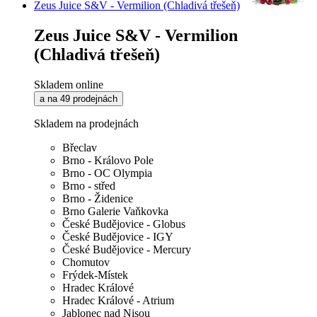
Zeus Juice S&V - Vermilion (Chladivá třešeň)
Zeus Juice S&V - Vermilion
(Chladivá třešeň)
Skladem online
a na 49 prodejnách
Skladem na prodejnách
Břeclav
Brno - Královo Pole
Brno - OC Olympia
Brno - střed
Brno - Židenice
Brno Galerie Vaňkovka
České Budějovice - Globus
České Budějovice - IGY
České Budějovice - Mercury
Chomutov
Frýdek-Místek
Hradec Králové
Hradec Králové - Atrium
Jablonec nad Nisou