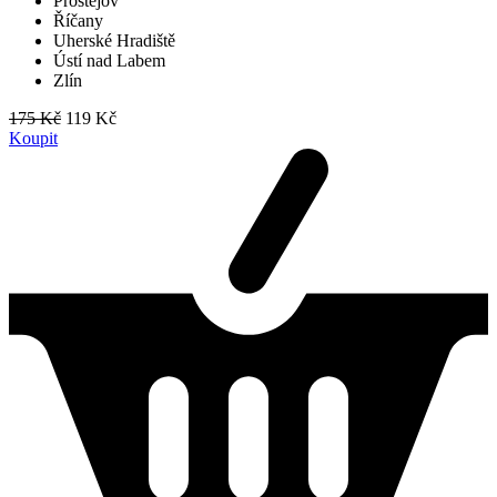
Prostějov
Říčany
Uherské Hradiště
Ústí nad Labem
Zlín
175 Kč
119 Kč
Koupit