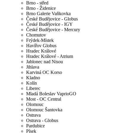
Brno - střed
Brno - Židenice
Brno Galerie Vaňkovka
České Budějovice - Globus
České Budějovice - IGY
České Budějovice - Mercury
Chomutov
Frýdek-Místek
Havířov Globus
Hradec Králové
Hradec Králové - Atrium
Jablonec nad Nisou
Jihlava
Karviná OC Korso
Kladno
Kolín
Liberec
Mladá Boleslav VaprioGO
Most - OC Central
Olomouc
Olomouc Šantovka
Ostrava
Ostrava - Globus
Pardubice
Písek