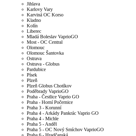
Jihlava
Karlovy Vary
Karviná OC Korso
Kladno
Kolín
Liberec
Mladá Boleslav VaprioGO
Most - OC Central
Olomouc
Olomouc Šantovka
Ostrava
Ostrava - Globus
Pardubice
Písek
Plzeň
Plzeň Globus Chotíkov
Poděbrady VaprioGO
Praha - Čestlice Vaprio GO
Praha - Horní Počernice
Praha 3 - Korunní
Praha 4 - Arkády Pankrác Vaprio GO
Praha 4 - Michle
Praha 5 - Anděl
Praha 5 - OC Nový Smíchov VaprioGO
Praha 6 - Hradčanská