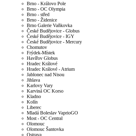
Brno - Královo Pole
Brno - OC Olympia
Brno - střed
Brno - Židenice
Brno Galerie Vaňkovka
České Budějovice - Globus
České Budějovice - IGY
České Budějovice - Mercury
Chomutov
Frýdek-Místek
Havířov Globus
Hradec Králové
Hradec Králové - Atrium
Jablonec nad Nisou
Jihlava
Karlovy Vary
Karviná OC Korso
Kladno
Kolín
Liberec
Mladá Boleslav VaprioGO
Most - OC Central
Olomouc
Olomouc Šantovka
Ostrava