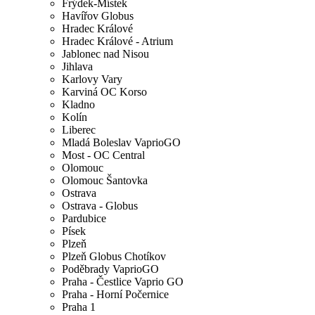
Frýdek-Místek
Havířov Globus
Hradec Králové
Hradec Králové - Atrium
Jablonec nad Nisou
Jihlava
Karlovy Vary
Karviná OC Korso
Kladno
Kolín
Liberec
Mladá Boleslav VaprioGO
Most - OC Central
Olomouc
Olomouc Šantovka
Ostrava
Ostrava - Globus
Pardubice
Písek
Plzeň
Plzeň Globus Chotíkov
Poděbrady VaprioGO
Praha - Čestlice Vaprio GO
Praha - Horní Počernice
Praha 1