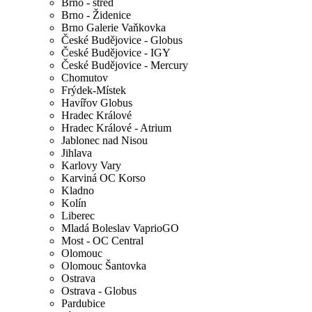
Brno - střed
Brno - Židenice
Brno Galerie Vaňkovka
České Budějovice - Globus
České Budějovice - IGY
České Budějovice - Mercury
Chomutov
Frýdek-Místek
Havířov Globus
Hradec Králové
Hradec Králové - Atrium
Jablonec nad Nisou
Jihlava
Karlovy Vary
Karviná OC Korso
Kladno
Kolín
Liberec
Mladá Boleslav VaprioGO
Most - OC Central
Olomouc
Olomouc Šantovka
Ostrava
Ostrava - Globus
Pardubice