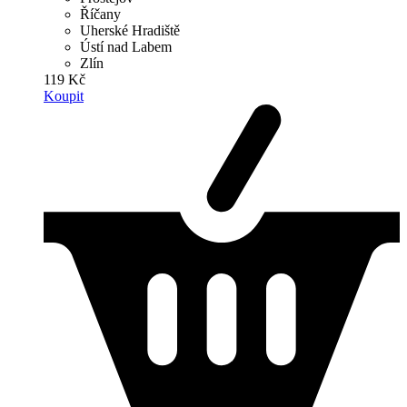
Říčany
Uherské Hradiště
Ústí nad Labem
Zlín
119 Kč
Koupit