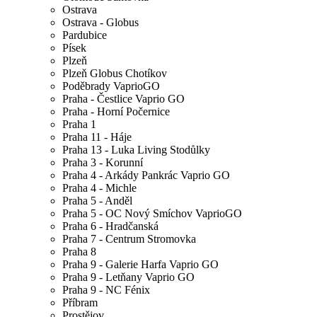
Ostrava
Ostrava - Globus
Pardubice
Písek
Plzeň
Plzeň Globus Chotíkov
Poděbrady VaprioGO
Praha - Čestlice Vaprio GO
Praha - Horní Počernice
Praha 1
Praha 11 - Háje
Praha 13 - Luka Living Stodůlky
Praha 3 - Korunní
Praha 4 - Arkády Pankrác Vaprio GO
Praha 4 - Michle
Praha 5 - Anděl
Praha 5 - OC Nový Smíchov VaprioGO
Praha 6 - Hradčanská
Praha 7 - Centrum Stromovka
Praha 8
Praha 9 - Galerie Harfa Vaprio GO
Praha 9 - Letňany Vaprio GO
Praha 9 - NC Fénix
Příbram
Prostějov