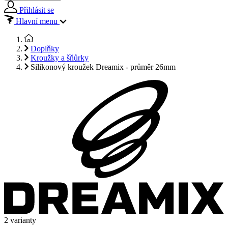
Přihlásit se
Hlavní menu
Doplňky
Kroužky a šňůrky
Silikonový kroužek Dreamix - průměr 26mm
2 varianty