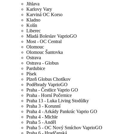
Jihlava
Karlovy Vary
Karviná OC Korso
Kladno
Kolín
Liberec
Mladá Boleslav VaprioGO
Most - OC Central
Olomouc
Olomouc Šantovka
Ostrava
Ostrava - Globus
Pardubice
Písek
Plzeň Globus Chotíkov
Poděbrady VaprioGO
Praha - Čestlice Vaprio GO
Praha - Horní Počernice
Praha 13 - Luka Living Stodůlky
Praha 3 - Korunní
Praha 4 - Arkády Pankrác Vaprio GO
Praha 4 - Michle
Praha 5 - Anděl
Praha 5 - OC Nový Smíchov VaprioGO
Praha 6 - Hradčanská