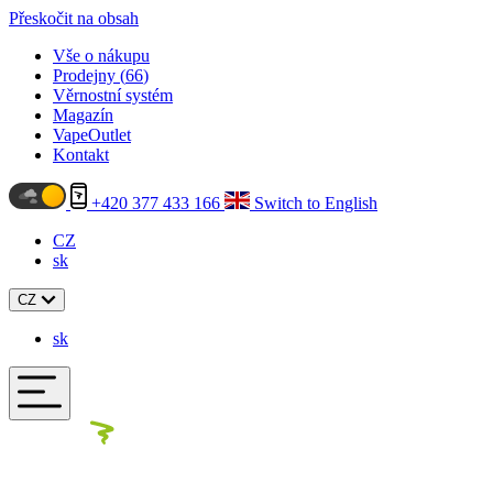
Přeskočit na obsah
Vše o nákupu
Prodejny (
66
)
Věrnostní systém
Magazín
VapeOutlet
Kontakt
+420 377 433 166
Switch to English
CZ
sk
CZ
sk