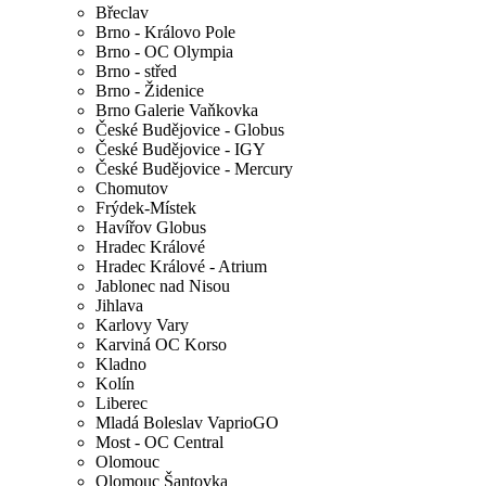
Břeclav
Brno - Královo Pole
Brno - OC Olympia
Brno - střed
Brno - Židenice
Brno Galerie Vaňkovka
České Budějovice - Globus
České Budějovice - IGY
České Budějovice - Mercury
Chomutov
Frýdek-Místek
Havířov Globus
Hradec Králové
Hradec Králové - Atrium
Jablonec nad Nisou
Jihlava
Karlovy Vary
Karviná OC Korso
Kladno
Kolín
Liberec
Mladá Boleslav VaprioGO
Most - OC Central
Olomouc
Olomouc Šantovka