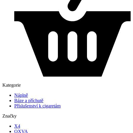
Kategorie
Náplně
Báze a příchutě
Příslušenství k cigaretám
Značky
X4
OXVA