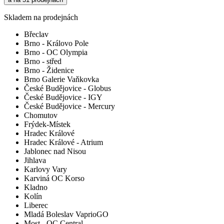
Skladem na prodejnách
Břeclav
Brno - Královo Pole
Brno - OC Olympia
Brno - střed
Brno - Židenice
Brno Galerie Vaňkovka
České Budějovice - Globus
České Budějovice - IGY
České Budějovice - Mercury
Chomutov
Frýdek-Místek
Hradec Králové
Hradec Králové - Atrium
Jablonec nad Nisou
Jihlava
Karlovy Vary
Karviná OC Korso
Kladno
Kolín
Liberec
Mladá Boleslav VaprioGO
Most - OC Central