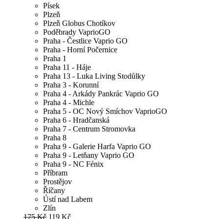
Písek
Plzeň
Plzeň Globus Chotíkov
Poděbrady VaprioGO
Praha - Čestlice Vaprio GO
Praha - Horní Počernice
Praha 1
Praha 11 - Háje
Praha 13 - Luka Living Stodůlky
Praha 3 - Korunní
Praha 4 - Arkády Pankrác Vaprio GO
Praha 4 - Michle
Praha 5 - OC Nový Smíchov VaprioGO
Praha 6 - Hradčanská
Praha 7 - Centrum Stromovka
Praha 8
Praha 9 - Galerie Harfa Vaprio GO
Praha 9 - Letňany Vaprio GO
Praha 9 - NC Fénix
Příbram
Prostějov
Říčany
Ústí nad Labem
Zlín
175 Kč
119 Kč