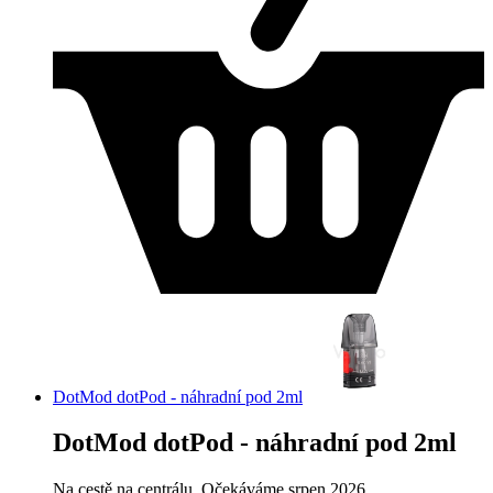
DotMod dotPod - náhradní pod 2ml
DotMod dotPod - náhradní pod 2ml
Na cestě na centrálu, Očekáváme srpen 2026