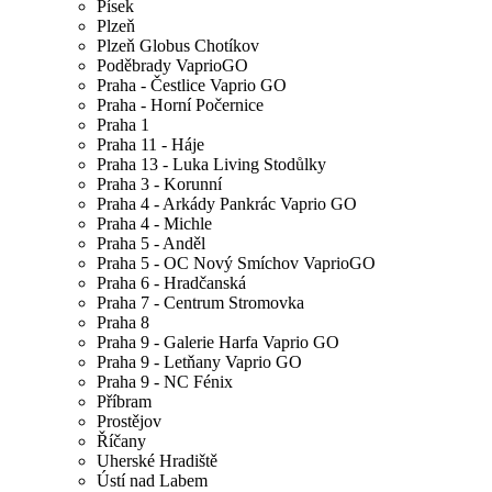
Písek
Plzeň
Plzeň Globus Chotíkov
Poděbrady VaprioGO
Praha - Čestlice Vaprio GO
Praha - Horní Počernice
Praha 1
Praha 11 - Háje
Praha 13 - Luka Living Stodůlky
Praha 3 - Korunní
Praha 4 - Arkády Pankrác Vaprio GO
Praha 4 - Michle
Praha 5 - Anděl
Praha 5 - OC Nový Smíchov VaprioGO
Praha 6 - Hradčanská
Praha 7 - Centrum Stromovka
Praha 8
Praha 9 - Galerie Harfa Vaprio GO
Praha 9 - Letňany Vaprio GO
Praha 9 - NC Fénix
Příbram
Prostějov
Říčany
Uherské Hradiště
Ústí nad Labem