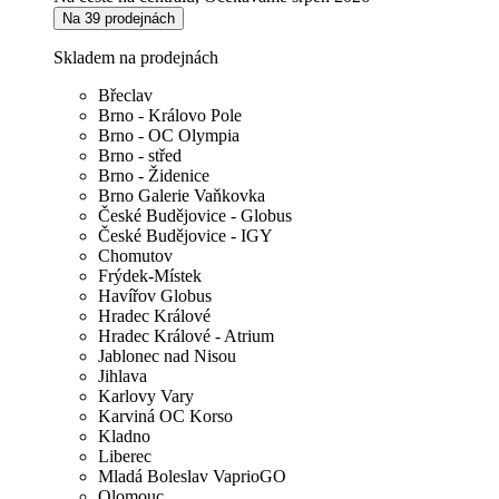
Na 39 prodejnách
Skladem na prodejnách
Břeclav
Brno - Královo Pole
Brno - OC Olympia
Brno - střed
Brno - Židenice
Brno Galerie Vaňkovka
České Budějovice - Globus
České Budějovice - IGY
Chomutov
Frýdek-Místek
Havířov Globus
Hradec Králové
Hradec Králové - Atrium
Jablonec nad Nisou
Jihlava
Karlovy Vary
Karviná OC Korso
Kladno
Liberec
Mladá Boleslav VaprioGO
Olomouc