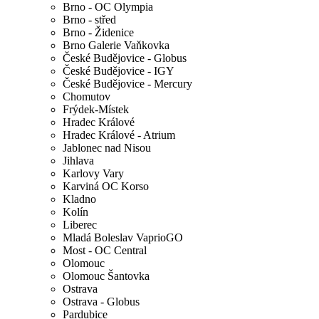
Brno - OC Olympia
Brno - střed
Brno - Židenice
Brno Galerie Vaňkovka
České Budějovice - Globus
České Budějovice - IGY
České Budějovice - Mercury
Chomutov
Frýdek-Místek
Hradec Králové
Hradec Králové - Atrium
Jablonec nad Nisou
Jihlava
Karlovy Vary
Karviná OC Korso
Kladno
Kolín
Liberec
Mladá Boleslav VaprioGO
Most - OC Central
Olomouc
Olomouc Šantovka
Ostrava
Ostrava - Globus
Pardubice