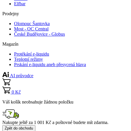
Elfbar
Prodejny
Olomouc Šantovka
Most - OC Central
České Budějovice - Globus
Magazín
Protékání e-liquidu
Teplotní režimy
Prskání e-liquidu aneb přesycená hlava
AI průvodce
0 Kč
Váš košík neobsahuje žádnou položku
Nakupte ještě za
1 001 Kč
a poštovné budete mít
zdarma
.
Zpět do obchodu