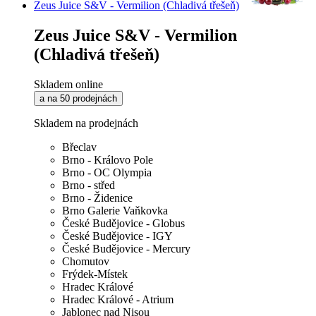
Zeus Juice S&V - Vermilion (Chladivá třešeň)
Zeus Juice S&V - Vermilion
(Chladivá třešeň)
Skladem online
a na 50 prodejnách
Skladem na prodejnách
Břeclav
Brno - Královo Pole
Brno - OC Olympia
Brno - střed
Brno - Židenice
Brno Galerie Vaňkovka
České Budějovice - Globus
České Budějovice - IGY
České Budějovice - Mercury
Chomutov
Frýdek-Místek
Hradec Králové
Hradec Králové - Atrium
Jablonec nad Nisou