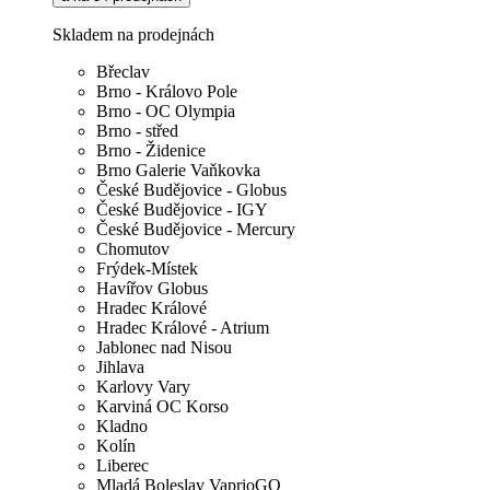
Skladem na prodejnách
Břeclav
Brno - Královo Pole
Brno - OC Olympia
Brno - střed
Brno - Židenice
Brno Galerie Vaňkovka
České Budějovice - Globus
České Budějovice - IGY
České Budějovice - Mercury
Chomutov
Frýdek-Místek
Havířov Globus
Hradec Králové
Hradec Králové - Atrium
Jablonec nad Nisou
Jihlava
Karlovy Vary
Karviná OC Korso
Kladno
Kolín
Liberec
Mladá Boleslav VaprioGO