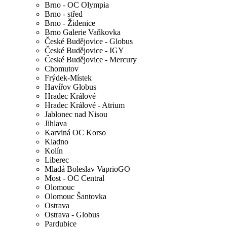
Brno - OC Olympia
Brno - střed
Brno - Židenice
Brno Galerie Vaňkovka
České Budějovice - Globus
České Budějovice - IGY
České Budějovice - Mercury
Chomutov
Frýdek-Místek
Havířov Globus
Hradec Králové
Hradec Králové - Atrium
Jablonec nad Nisou
Jihlava
Karviná OC Korso
Kladno
Kolín
Liberec
Mladá Boleslav VaprioGO
Most - OC Central
Olomouc
Olomouc Šantovka
Ostrava
Ostrava - Globus
Pardubice