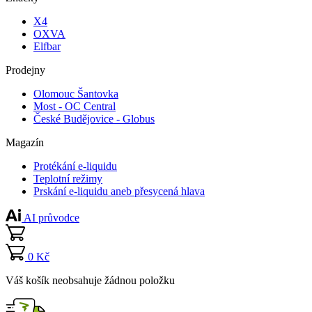
X4
OXVA
Elfbar
Prodejny
Olomouc Šantovka
Most - OC Central
České Budějovice - Globus
Magazín
Protékání e-liquidu
Teplotní režimy
Prskání e-liquidu aneb přesycená hlava
AI průvodce
0 Kč
Váš košík neobsahuje žádnou položku