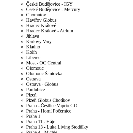
České Budějovice - IGY
České Budějovice - Mercury
Chomutov
Havířov Globus
Hradec Králové
Hradec Králové - Atrium
Jihlava
Karlovy Vary
Kladno
Kolín
Liberec
Most - OC Central
Olomouc
Olomouc Šantovka
Ostrava
Ostrava - Globus
Pardubice
Plzeň
Plzeň Globus Chotíkov
Praha - Čestlice Vaprio GO
Praha - Horní Počernice
Praha 1
Praha 11 - Háje
Praha 13 - Luka Living Stodůlky
Praha 4 - Michle