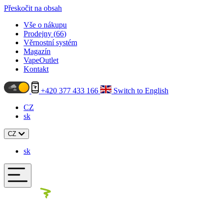
Přeskočit na obsah
Vše o nákupu
Prodejny (
66
)
Věrnostní systém
Magazín
VapeOutlet
Kontakt
+420 377 433 166
Switch to English
CZ
sk
CZ
sk