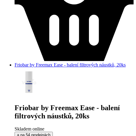
Friobar by Freemax Ease - balení filtrových náustků, 20ks
Friobar by Freemax Ease - balení
filtrových náustků, 20ks
Skladem online
a na 54 prodejnách