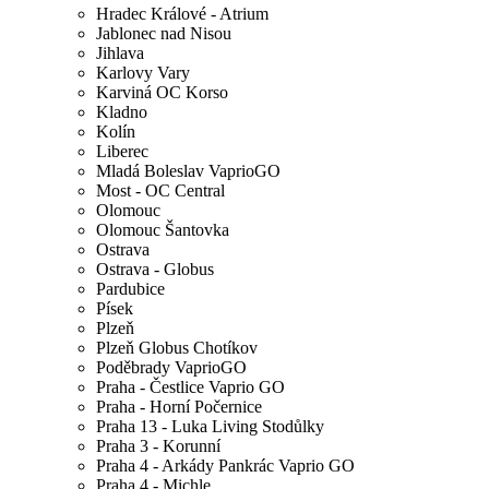
Hradec Králové - Atrium
Jablonec nad Nisou
Jihlava
Karlovy Vary
Karviná OC Korso
Kladno
Kolín
Liberec
Mladá Boleslav VaprioGO
Most - OC Central
Olomouc
Olomouc Šantovka
Ostrava
Ostrava - Globus
Pardubice
Písek
Plzeň
Plzeň Globus Chotíkov
Poděbrady VaprioGO
Praha - Čestlice Vaprio GO
Praha - Horní Počernice
Praha 13 - Luka Living Stodůlky
Praha 3 - Korunní
Praha 4 - Arkády Pankrác Vaprio GO
Praha 4 - Michle