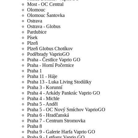
Most - OC Central
Olomouc
Olomouc Šantovka
Ostrava
Ostrava - Globus
Pardubice
Písek
Plzeň
Plzeň Globus Chotíkov
Poděbrady VaprioGO
Praha - Čestlice Vaprio GO
Praha - Horní Počernice
Praha 1
Praha 11 - Háje
Praha 13 - Luka Living Stodůlky
Praha 3 - Korunní
Praha 4 - Arkády Pankrác Vaprio GO
Praha 4 - Michle
Praha 5 - Anděl
Praha 5 - OC Nový Smíchov VaprioGO
Praha 6 - Hradčanská
Praha 7 - Centrum Stromovka
Praha 8
Praha 9 - Galerie Harfa Vaprio GO
Praha 9 - Letňany Vaprio GO