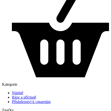
Kategorie
Náplně
Báze a příchutě
Příslušenství k cigaretám
Značky