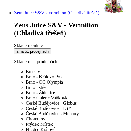
Zeus Juice S&V - Vermilion (Chladivá třešeň)
Zeus Juice S&V - Vermilion
(Chladivá třešeň)
Skladem online
a na 51 prodejnách
Skladem na prodejnách
Břeclav
Brno - Královo Pole
Brno - OC Olympia
Brno - střed
Brno - Židenice
Brno Galerie Vaňkovka
České Budějovice - Globus
České Budějovice - IGY
České Budějovice - Mercury
Chomutov
Frýdek-Místek
Hradec Králové