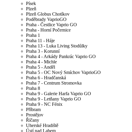
Písek
Plzeň
Plzeň Globus Chotíkov
Poděbrady VaprioGO
Praha - Čestlice Vaprio GO
Praha - Horní Počernice
Praha 1
Praha 11 - Háje
Praha 13 - Luka Living Stodůlky
Praha 3 - Korunní
Praha 4 - Arkády Pankrác Vaprio GO
Praha 4 - Michle
Praha 5 - Anděl
Praha 5 - OC Nový Smíchov VaprioGO
Praha 6 - Hradčanská
Praha 7 - Centrum Stromovka
Praha 8
Praha 9 - Galerie Harfa Vaprio GO
Praha 9 - Letňany Vaprio GO
Praha 9 - NC Fénix
Příbram
Prostějov
Říčany
Uherské Hradiště
Ústí nad Labem