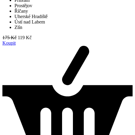
Příbram
Prostějov
Říčany
Uherské Hradiště
Ústí nad Labem
Zlín
175 Kč
119 Kč
Koupit