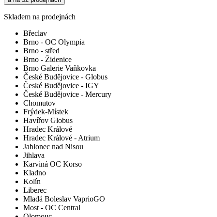
Skladem na prodejnách
Břeclav
Brno - OC Olympia
Brno - střed
Brno - Židenice
Brno Galerie Vaňkovka
České Budějovice - Globus
České Budějovice - IGY
České Budějovice - Mercury
Chomutov
Frýdek-Místek
Havířov Globus
Hradec Králové
Hradec Králové - Atrium
Jablonec nad Nisou
Jihlava
Karviná OC Korso
Kladno
Kolín
Liberec
Mladá Boleslav VaprioGO
Most - OC Central
Olomouc