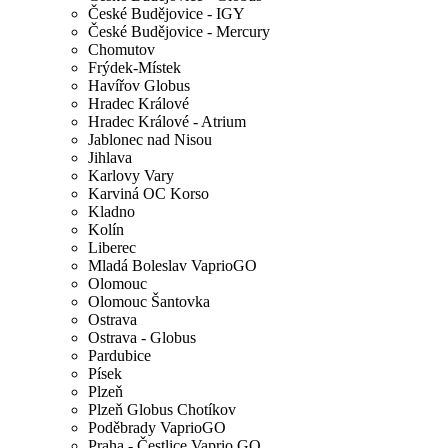
České Budějovice - IGY
České Budějovice - Mercury
Chomutov
Frýdek-Místek
Havířov Globus
Hradec Králové
Hradec Králové - Atrium
Jablonec nad Nisou
Jihlava
Karlovy Vary
Karviná OC Korso
Kladno
Kolín
Liberec
Mladá Boleslav VaprioGO
Olomouc
Olomouc Šantovka
Ostrava
Ostrava - Globus
Pardubice
Písek
Plzeň
Plzeň Globus Chotíkov
Poděbrady VaprioGO
Praha - Čestlice Vaprio GO