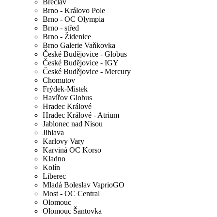
Břeclav
Brno - Královo Pole
Brno - OC Olympia
Brno - střed
Brno - Židenice
Brno Galerie Vaňkovka
České Budějovice - Globus
České Budějovice - IGY
České Budějovice - Mercury
Chomutov
Frýdek-Místek
Havířov Globus
Hradec Králové
Hradec Králové - Atrium
Jablonec nad Nisou
Jihlava
Karlovy Vary
Karviná OC Korso
Kladno
Kolín
Liberec
Mladá Boleslav VaprioGO
Most - OC Central
Olomouc
Olomouc Šantovka