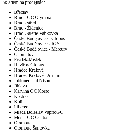
Skladem na prodejnách
Břeclav
Brno - OC Olympia
Brno - střed
Brno - Židenice
Brno Galerie Vaňkovka
České Budějovice - Globus
České Budějovice - IGY
České Budějovice - Mercury
Chomutov
Frýdek-Místek
Havířov Globus
Hradec Králové
Hradec Králové - Atrium
Jablonec nad Nisou
Jihlava
Karviná OC Korso
Kladno
Kolín
Liberec
Mladá Boleslav VaprioGO
Most - OC Central
Olomouc
Olomouc Šantovka