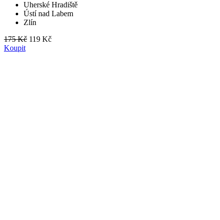
Uherské Hradiště
Ústí nad Labem
Zlín
175 Kč
119 Kč
Koupit