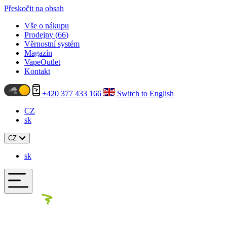
Přeskočit na obsah
Vše o nákupu
Prodejny (
66
)
Věrnostní systém
Magazín
VapeOutlet
Kontakt
+420 377 433 166
Switch to English
CZ
sk
CZ
sk