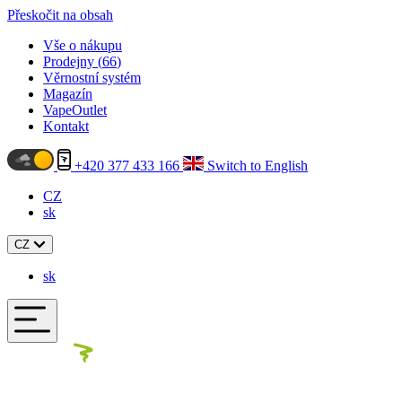
Přeskočit na obsah
Vše o nákupu
Prodejny (
66
)
Věrnostní systém
Magazín
VapeOutlet
Kontakt
+420 377 433 166
Switch to English
CZ
sk
CZ
sk