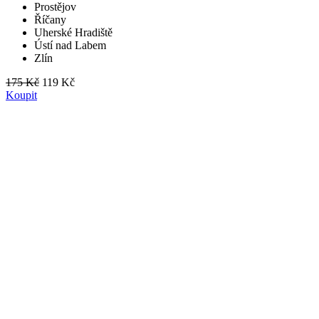
Prostějov
Říčany
Uherské Hradiště
Ústí nad Labem
Zlín
175 Kč
119 Kč
Koupit