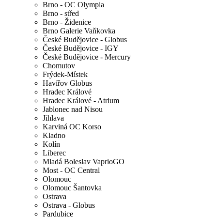
Brno - OC Olympia
Brno - střed
Brno - Židenice
Brno Galerie Vaňkovka
České Budějovice - Globus
České Budějovice - IGY
České Budějovice - Mercury
Chomutov
Frýdek-Místek
Havířov Globus
Hradec Králové
Hradec Králové - Atrium
Jablonec nad Nisou
Jihlava
Karviná OC Korso
Kladno
Kolín
Liberec
Mladá Boleslav VaprioGO
Most - OC Central
Olomouc
Olomouc Šantovka
Ostrava
Ostrava - Globus
Pardubice