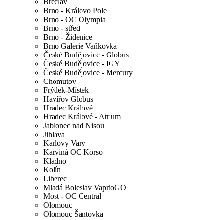
Břeclav
Brno - Královo Pole
Brno - OC Olympia
Brno - střed
Brno - Židenice
Brno Galerie Vaňkovka
České Budějovice - Globus
České Budějovice - IGY
České Budějovice - Mercury
Chomutov
Frýdek-Místek
Havířov Globus
Hradec Králové
Hradec Králové - Atrium
Jablonec nad Nisou
Jihlava
Karlovy Vary
Karviná OC Korso
Kladno
Kolín
Liberec
Mladá Boleslav VaprioGO
Most - OC Central
Olomouc
Olomouc Šantovka