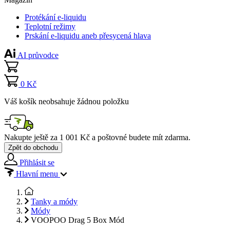
Protékání e-liquidu
Teplotní režimy
Prskání e-liquidu aneb přesycená hlava
AI průvodce
0 Kč
Váš košík neobsahuje žádnou položku
Nakupte ještě za
1 001 Kč
a poštovné budete mít
zdarma
.
Zpět do obchodu
Přihlásit se
Hlavní menu
Tanky a módy
Módy
VOOPOO Drag 5 Box Mód