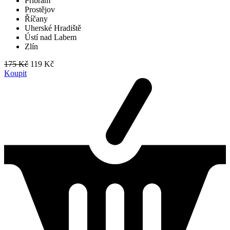
Příbram
Prostějov
Říčany
Uherské Hradiště
Ústí nad Labem
Zlín
175 Kč
119 Kč
Koupit