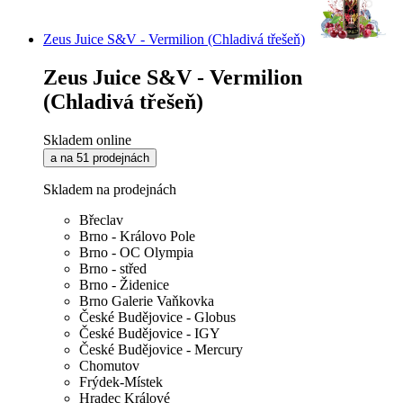
Zeus Juice S&V - Vermilion (Chladivá třešeň)
Zeus Juice S&V - Vermilion
(Chladivá třešeň)
Skladem online
a na 51 prodejnách
Skladem na prodejnách
Břeclav
Brno - Královo Pole
Brno - OC Olympia
Brno - střed
Brno - Židenice
Brno Galerie Vaňkovka
České Budějovice - Globus
České Budějovice - IGY
České Budějovice - Mercury
Chomutov
Frýdek-Místek
Hradec Králové