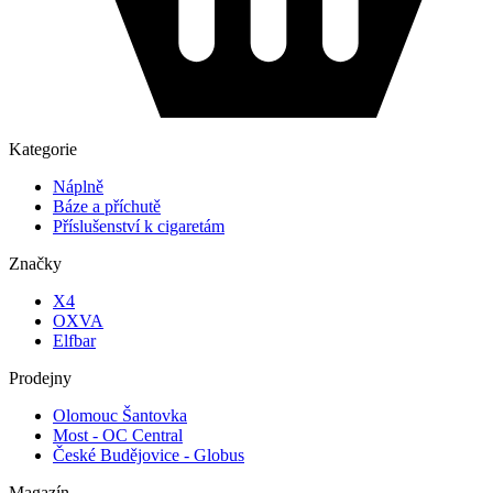
Kategorie
Náplně
Báze a příchutě
Příslušenství k cigaretám
Značky
X4
OXVA
Elfbar
Prodejny
Olomouc Šantovka
Most - OC Central
České Budějovice - Globus
Magazín