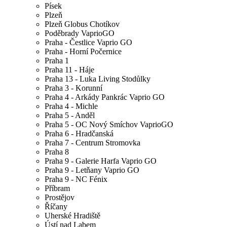
Písek
Plzeň
Plzeň Globus Chotíkov
Poděbrady VaprioGO
Praha - Čestlice Vaprio GO
Praha - Horní Počernice
Praha 1
Praha 11 - Háje
Praha 13 - Luka Living Stodůlky
Praha 3 - Korunní
Praha 4 - Arkády Pankrác Vaprio GO
Praha 4 - Michle
Praha 5 - Anděl
Praha 5 - OC Nový Smíchov VaprioGO
Praha 6 - Hradčanská
Praha 7 - Centrum Stromovka
Praha 8
Praha 9 - Galerie Harfa Vaprio GO
Praha 9 - Letňany Vaprio GO
Praha 9 - NC Fénix
Příbram
Prostějov
Říčany
Uherské Hradiště
Ústí nad Labem