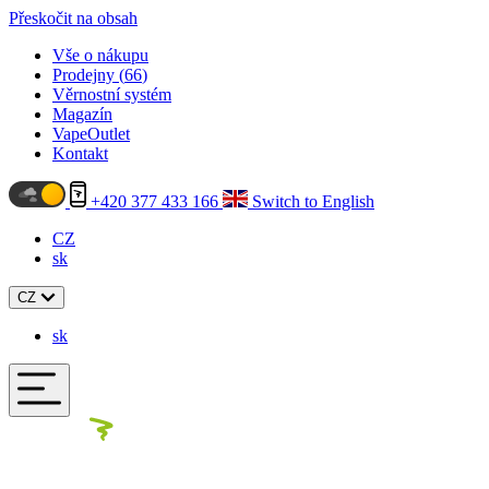
Přeskočit na obsah
Vše o nákupu
Prodejny (
66
)
Věrnostní systém
Magazín
VapeOutlet
Kontakt
+420 377 433 166
Switch to English
CZ
sk
CZ
sk