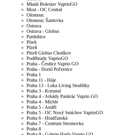
Mladá Boleslav VaprioGO
Most - OC Central
Olomouc
Olomouc Šantovka
Ostrava
Ostrava - Globus
Pardubice
Písek
Plzeň
Plzeň Globus Chotíkov
Poděbrady VaprioGO
Praha - Čestlice Vaprio GO
Praha - Horní Počernice
Praha 1
Praha 11 - Háje
Praha 13 - Luka Living Stodůlky
Praha 3 - Korunní
Praha 4 - Arkády Pankrác Vaprio GO
Praha 4 - Michle
Praha 5 - Anděl
Praha 5 - OC Nový Smíchov VaprioGO
Praha 6 - Hradčanská
Praha 7 - Centrum Stromovka
Praha 8
Praha 9 - Galerie Harfa Vaprio GO