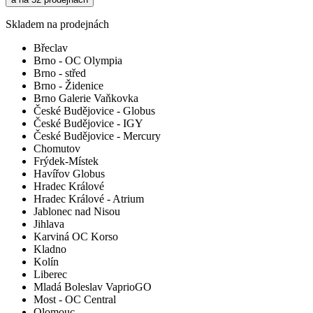
Skladem na prodejnách
Břeclav
Brno - OC Olympia
Brno - střed
Brno - Židenice
Brno Galerie Vaňkovka
České Budějovice - Globus
České Budějovice - IGY
České Budějovice - Mercury
Chomutov
Frýdek-Místek
Havířov Globus
Hradec Králové
Hradec Králové - Atrium
Jablonec nad Nisou
Jihlava
Karviná OC Korso
Kladno
Kolín
Liberec
Mladá Boleslav VaprioGO
Most - OC Central
Olomouc