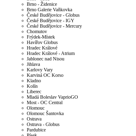
Brno - Židenice
Brno Galerie Vaňkovka
České Budějovice - Globus
České Budějovice - IGY
České Budějovice - Mercury
Chomutov
Frýdek-Místek
Havířov Globus
Hradec Králové
Hradec Králové - Atrium
Jablonec nad Nisou
Jihlava
Karlovy Vary
Karviná OC Korso
Kladno
Kolín
Liberec
Mladá Boleslav VaprioGO
Most - OC Central
Olomouc
Olomouc Šantovka
Ostrava
Ostrava - Globus
Pardubice
Písek