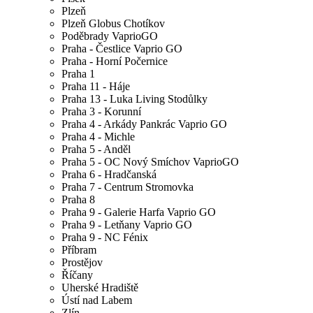
Plzeň
Plzeň Globus Chotíkov
Poděbrady VaprioGO
Praha - Čestlice Vaprio GO
Praha - Horní Počernice
Praha 1
Praha 11 - Háje
Praha 13 - Luka Living Stodůlky
Praha 3 - Korunní
Praha 4 - Arkády Pankrác Vaprio GO
Praha 4 - Michle
Praha 5 - Anděl
Praha 5 - OC Nový Smíchov VaprioGO
Praha 6 - Hradčanská
Praha 7 - Centrum Stromovka
Praha 8
Praha 9 - Galerie Harfa Vaprio GO
Praha 9 - Letňany Vaprio GO
Praha 9 - NC Fénix
Příbram
Prostějov
Říčany
Uherské Hradiště
Ústí nad Labem
Zlín