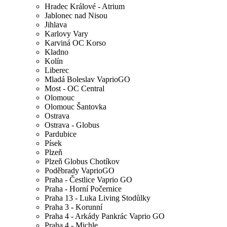
Hradec Králové - Atrium
Jablonec nad Nisou
Jihlava
Karlovy Vary
Karviná OC Korso
Kladno
Kolín
Liberec
Mladá Boleslav VaprioGO
Most - OC Central
Olomouc
Olomouc Šantovka
Ostrava
Ostrava - Globus
Pardubice
Písek
Plzeň
Plzeň Globus Chotíkov
Poděbrady VaprioGO
Praha - Čestlice Vaprio GO
Praha - Horní Počernice
Praha 13 - Luka Living Stodůlky
Praha 3 - Korunní
Praha 4 - Arkády Pankrác Vaprio GO
Praha 4 - Michle