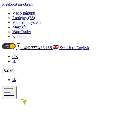
Přeskočit na obsah
Vše o nákupu
Prodejny (
66
)
Věrnostní systém
Magazín
VapeOutlet
Kontakt
+420 377 433 166
Switch to English
CZ
sk
CZ
sk