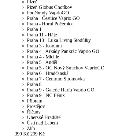
Plzeň
Plzeň Globus Chotíkov
Poděbrady VaprioGO
Praha - Čestlice Vaprio GO
Praha - Horní Počernice
Praha 1
Praha 11 - Háje
Praha 13 - Luka Living Stodůlky
Praha 3 - Korunní
Praha 4 - Arkády Pankrác Vaprio GO
Praha 4 - Michle
Praha 5 - Anděl
Praha 5 - OC Nový Smíchov VaprioGO
Praha 6 - Hradčanská
Praha 7 - Centrum Stromovka
Praha 8
Praha 9 - Galerie Harfa Vaprio GO
Praha 9 - NC Fénix
Příbram
Prostějov
Říčany
Uherské Hradiště
Ústí nad Labem
Zlín
399 Kč
299 Kč