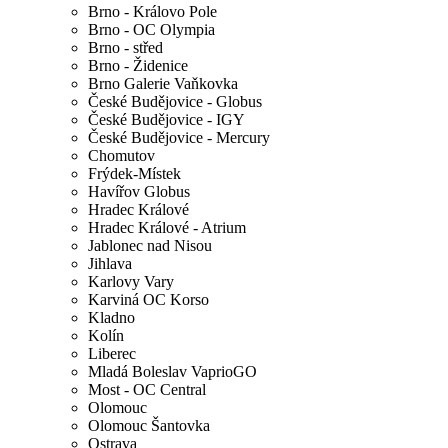
Brno - Královo Pole
Brno - OC Olympia
Brno - střed
Brno - Židenice
Brno Galerie Vaňkovka
České Budějovice - Globus
České Budějovice - IGY
České Budějovice - Mercury
Chomutov
Frýdek-Místek
Havířov Globus
Hradec Králové
Hradec Králové - Atrium
Jablonec nad Nisou
Jihlava
Karlovy Vary
Karviná OC Korso
Kladno
Kolín
Liberec
Mladá Boleslav VaprioGO
Most - OC Central
Olomouc
Olomouc Šantovka
Ostrava