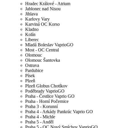
Hradec Králové - Atrium
Jablonec nad Nisou
Jihlava
Karlovy Vary
Karviná OC Korso
Kladno
Kolín
Liberec
Mladá Boleslav VaprioGO
Most - OC Central
Olomouc
Olomouc Šantovka
Ostrava
Pardubice
Písek
Plzeň
Plzeň Globus Chotíkov
Poděbrady VaprioGO
Praha - Čestlice Vaprio GO
Praha - Horní Počernice
Praha 3 - Korunní
Praha 4 - Arkády Pankrác Vaprio GO
Praha 4 - Michle
Praha 5 - Anděl
Praha 5 - OC Nový Smíchov VaprioGO