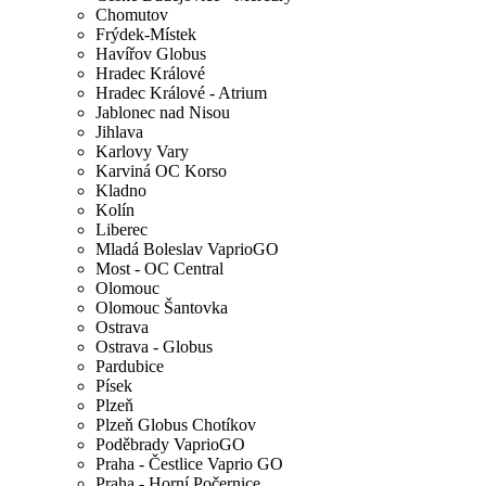
Chomutov
Frýdek-Místek
Havířov Globus
Hradec Králové
Hradec Králové - Atrium
Jablonec nad Nisou
Jihlava
Karlovy Vary
Karviná OC Korso
Kladno
Kolín
Liberec
Mladá Boleslav VaprioGO
Most - OC Central
Olomouc
Olomouc Šantovka
Ostrava
Ostrava - Globus
Pardubice
Písek
Plzeň
Plzeň Globus Chotíkov
Poděbrady VaprioGO
Praha - Čestlice Vaprio GO
Praha - Horní Počernice