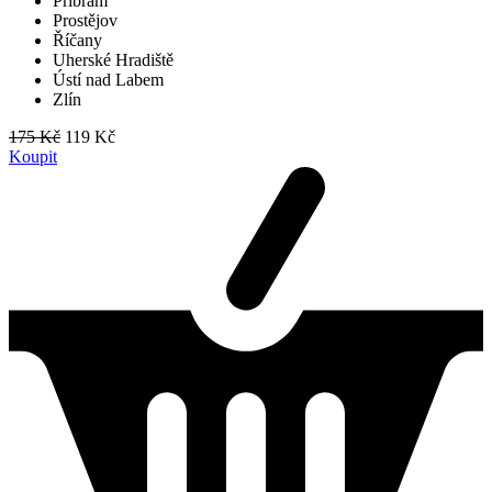
Příbram
Prostějov
Říčany
Uherské Hradiště
Ústí nad Labem
Zlín
175 Kč
119 Kč
Koupit