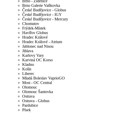
Brno - Židenice
Brno Galerie Vaňkovka
České Budějovice - Globus
České Budějovice - IGY
České Budějovice - Mercury
Chomutov
Frýdek-Místek
Havířov Globus
Hradec Králové
Hradec Králové - Atrium
Jablonec nad Nisou
Jihlava
Karlovy Vary
Karviná OC Korso
Kladno
Kolín
Liberec
Mladá Boleslav VaprioGO
Most - OC Central
Olomouc
Olomouc Šantovka
Ostrava
Ostrava - Globus
Pardubice
Písek