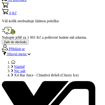
0 Kč
Váš košík neobsahuje žádnou položku
Nakupte ještě za
1 001 Kč
a poštovné budete mít
zdarma
.
Zpět do obchodu
Přihlásit se
Hlavní menu
Náplně
Nic salt
X4 Bar Juice - Chladivá třešeň (Cherry Ice)