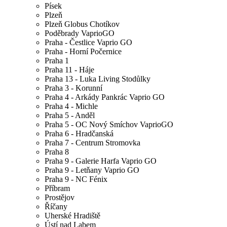
Písek
Plzeň
Plzeň Globus Chotíkov
Poděbrady VaprioGO
Praha - Čestlice Vaprio GO
Praha - Horní Počernice
Praha 1
Praha 11 - Háje
Praha 13 - Luka Living Stodůlky
Praha 3 - Korunní
Praha 4 - Arkády Pankrác Vaprio GO
Praha 4 - Michle
Praha 5 - Anděl
Praha 5 - OC Nový Smíchov VaprioGO
Praha 6 - Hradčanská
Praha 7 - Centrum Stromovka
Praha 8
Praha 9 - Galerie Harfa Vaprio GO
Praha 9 - Letňany Vaprio GO
Praha 9 - NC Fénix
Příbram
Prostějov
Říčany
Uherské Hradiště
Ústí nad Labem