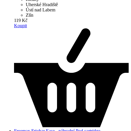
Uherské Hradiště
Ústí nad Labem
Zlín
119 Kč
Koupit
Freemax Friobar Ease - náhradní Pod cartridge