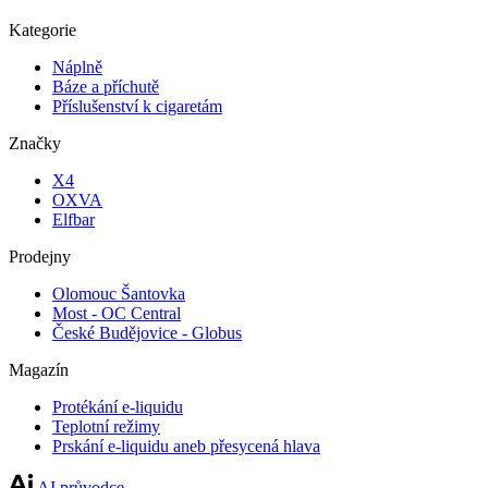
Kategorie
Náplně
Báze a příchutě
Příslušenství k cigaretám
Značky
X4
OXVA
Elfbar
Prodejny
Olomouc Šantovka
Most - OC Central
České Budějovice - Globus
Magazín
Protékání e-liquidu
Teplotní režimy
Prskání e-liquidu aneb přesycená hlava
AI průvodce