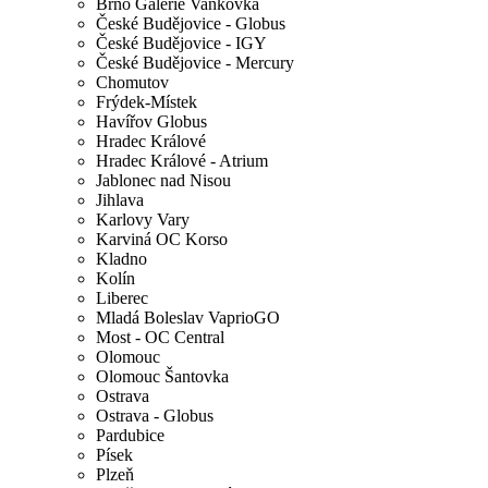
Brno Galerie Vaňkovka
České Budějovice - Globus
České Budějovice - IGY
České Budějovice - Mercury
Chomutov
Frýdek-Místek
Havířov Globus
Hradec Králové
Hradec Králové - Atrium
Jablonec nad Nisou
Jihlava
Karlovy Vary
Karviná OC Korso
Kladno
Kolín
Liberec
Mladá Boleslav VaprioGO
Most - OC Central
Olomouc
Olomouc Šantovka
Ostrava
Ostrava - Globus
Pardubice
Písek
Plzeň