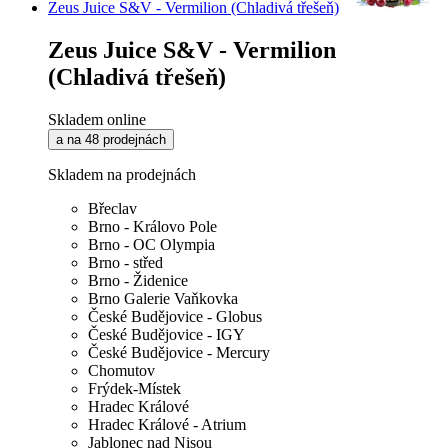
Zeus Juice S&V - Vermilion (Chladivá třešeň)
Zeus Juice S&V - Vermilion
(Chladivá třešeň)
Skladem online
a na 48 prodejnách
Skladem na prodejnách
Břeclav
Brno - Královo Pole
Brno - OC Olympia
Brno - střed
Brno - Židenice
Brno Galerie Vaňkovka
České Budějovice - Globus
České Budějovice - IGY
České Budějovice - Mercury
Chomutov
Frýdek-Místek
Hradec Králové
Hradec Králové - Atrium
Jablonec nad Nisou