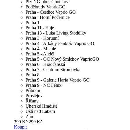
Plzeň Globus Chotíkov
Poděbrady VaprioGO
Praha - Čestlice Vaprio GO
Praha - Horní Počernice
Praha 1
Praha 11 - Háje
Praha 13 - Luka Living Stodůlky
Praha 3 - Korunní
Praha 4 - Arkády Pankrác Vaprio GO
Praha 4 - Michle
Praha 5 - Anděl
Praha 5 - OC Nový Smíchov VaprioGO
Praha 6 - Hradčanská
Praha 7 - Centrum Stromovka
Praha 8
Praha 9 - Galerie Harfa Vaprio GO
Praha 9 - NC Fénix
Příbram
Prostějov
Říčany
Uherské Hradiště
Ústí nad Labem
Zlín
399 Kč
299 Kč
Koupit