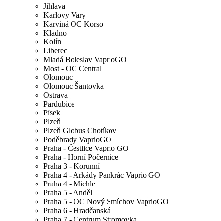
Jihlava
Karlovy Vary
Karviná OC Korso
Kladno
Kolín
Liberec
Mladá Boleslav VaprioGO
Most - OC Central
Olomouc
Olomouc Šantovka
Ostrava
Pardubice
Písek
Plzeň
Plzeň Globus Chotíkov
Poděbrady VaprioGO
Praha - Čestlice Vaprio GO
Praha - Horní Počernice
Praha 3 - Korunní
Praha 4 - Arkády Pankrác Vaprio GO
Praha 4 - Michle
Praha 5 - Anděl
Praha 5 - OC Nový Smíchov VaprioGO
Praha 6 - Hradčanská
Praha 7 - Centrum Stromovka