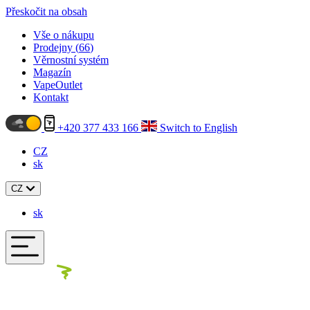
Přeskočit na obsah
Vše o nákupu
Prodejny (
66
)
Věrnostní systém
Magazín
VapeOutlet
Kontakt
+420 377 433 166
Switch to English
CZ
sk
CZ
sk