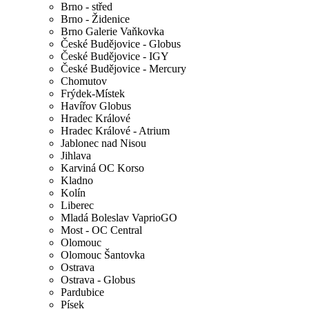
Brno - střed
Brno - Židenice
Brno Galerie Vaňkovka
České Budějovice - Globus
České Budějovice - IGY
České Budějovice - Mercury
Chomutov
Frýdek-Místek
Havířov Globus
Hradec Králové
Hradec Králové - Atrium
Jablonec nad Nisou
Jihlava
Karviná OC Korso
Kladno
Kolín
Liberec
Mladá Boleslav VaprioGO
Most - OC Central
Olomouc
Olomouc Šantovka
Ostrava
Ostrava - Globus
Pardubice
Písek