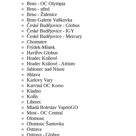
Brno - OC Olympia
Brno - střed
Brno - Židenice
Brno Galerie Vaňkovka
České Budějovice - Globus
České Budějovice - IGY
České Budějovice - Mercury
Chomutov
Frýdek-Místek
Havířov Globus
Hradec Králové
Hradec Králové - Atrium
Jablonec nad Nisou
Jihlava
Karlovy Vary
Karviná OC Korso
Kladno
Kolín
Liberec
Mladá Boleslav VaprioGO
Most - OC Central
Olomouc
Olomouc Šantovka
Ostrava
Ostrava - Globus