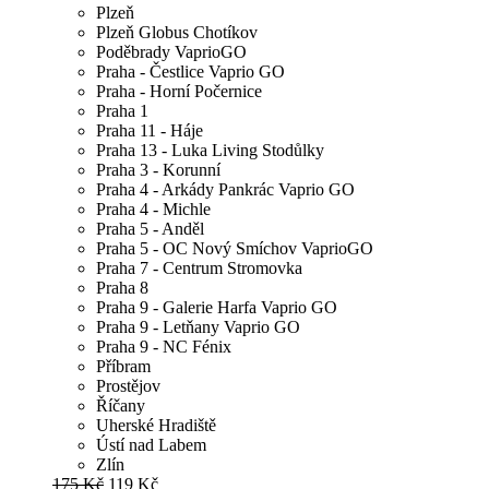
Plzeň
Plzeň Globus Chotíkov
Poděbrady VaprioGO
Praha - Čestlice Vaprio GO
Praha - Horní Počernice
Praha 1
Praha 11 - Háje
Praha 13 - Luka Living Stodůlky
Praha 3 - Korunní
Praha 4 - Arkády Pankrác Vaprio GO
Praha 4 - Michle
Praha 5 - Anděl
Praha 5 - OC Nový Smíchov VaprioGO
Praha 7 - Centrum Stromovka
Praha 8
Praha 9 - Galerie Harfa Vaprio GO
Praha 9 - Letňany Vaprio GO
Praha 9 - NC Fénix
Příbram
Prostějov
Říčany
Uherské Hradiště
Ústí nad Labem
Zlín
175 Kč
119 Kč