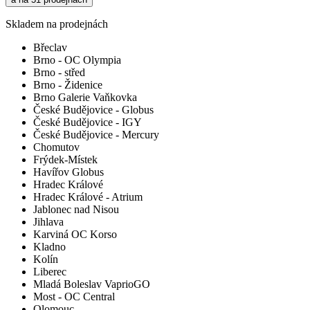
Skladem na prodejnách
Břeclav
Brno - OC Olympia
Brno - střed
Brno - Židenice
Brno Galerie Vaňkovka
České Budějovice - Globus
České Budějovice - IGY
České Budějovice - Mercury
Chomutov
Frýdek-Místek
Havířov Globus
Hradec Králové
Hradec Králové - Atrium
Jablonec nad Nisou
Jihlava
Karviná OC Korso
Kladno
Kolín
Liberec
Mladá Boleslav VaprioGO
Most - OC Central
Olomouc