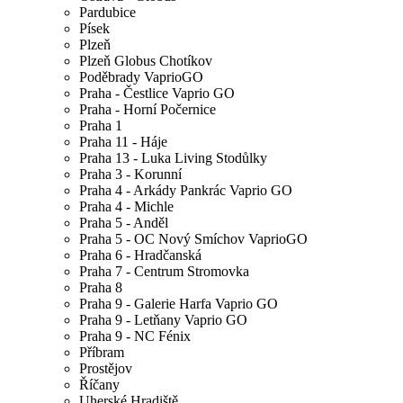
Pardubice
Písek
Plzeň
Plzeň Globus Chotíkov
Poděbrady VaprioGO
Praha - Čestlice Vaprio GO
Praha - Horní Počernice
Praha 1
Praha 11 - Háje
Praha 13 - Luka Living Stodůlky
Praha 3 - Korunní
Praha 4 - Arkády Pankrác Vaprio GO
Praha 4 - Michle
Praha 5 - Anděl
Praha 5 - OC Nový Smíchov VaprioGO
Praha 6 - Hradčanská
Praha 7 - Centrum Stromovka
Praha 8
Praha 9 - Galerie Harfa Vaprio GO
Praha 9 - Letňany Vaprio GO
Praha 9 - NC Fénix
Příbram
Prostějov
Říčany
Uherské Hradiště