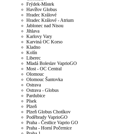
Frýdek-Místek
Havířov Globus
Hradec Králové
Hradec Králové - Atrium
Jablonec nad Nisou
Jihlava
Karlovy Vary
Karviná OC Korso
Kladno
Kolín
Liberec
Mladá Boleslav VaprioGO
Most - OC Central
Olomouc
Olomouc Šantovka
Ostrava
Ostrava - Globus
Pardubice
Písek
Plzeň
Plzeň Globus Chotíkov
Poděbrady VaprioGO
Praha - Čestlice Vaprio GO
Praha - Horní Počernice
Praha 1