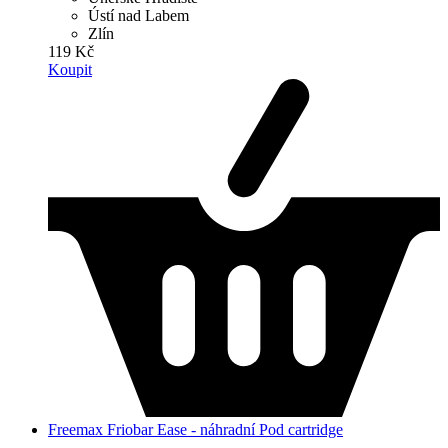
Ústí nad Labem
Zlín
119 Kč
Koupit
Freemax Friobar Ease - náhradní Pod cartridge