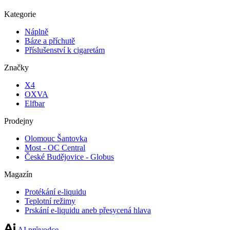
Kategorie
Náplně
Báze a příchutě
Příslušenství k cigaretám
Značky
X4
OXVA
Elfbar
Prodejny
Olomouc Šantovka
Most - OC Central
České Budějovice - Globus
Magazín
Protékání e-liquidu
Teplotní režimy
Prskání e-liquidu aneb přesycená hlava
AI průvodce