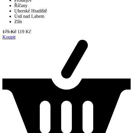
Prostějov
Říčany
Uherské Hradiště
Ústí nad Labem
Zlín
175 Kč
119 Kč
Koupit