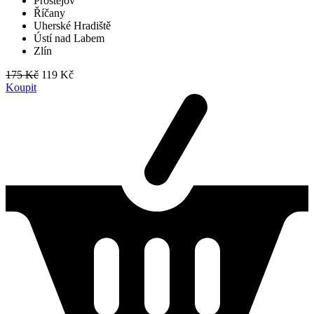
Prostějov
Říčany
Uherské Hradiště
Ústí nad Labem
Zlín
175 Kč
119 Kč
Koupit