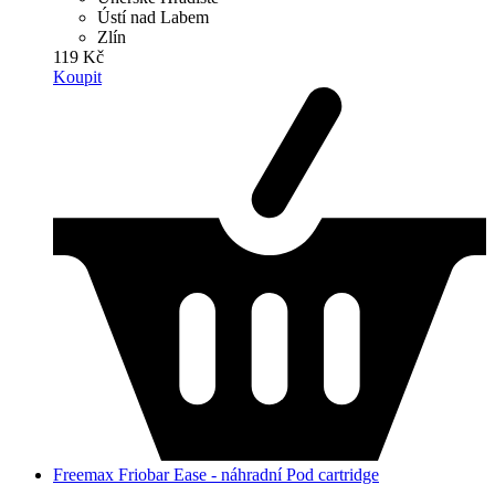
Ústí nad Labem
Zlín
119 Kč
Koupit
Freemax Friobar Ease - náhradní Pod cartridge