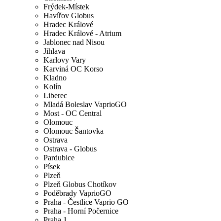
Frýdek-Místek
Havířov Globus
Hradec Králové
Hradec Králové - Atrium
Jablonec nad Nisou
Jihlava
Karlovy Vary
Karviná OC Korso
Kladno
Kolín
Liberec
Mladá Boleslav VaprioGO
Most - OC Central
Olomouc
Olomouc Šantovka
Ostrava
Ostrava - Globus
Pardubice
Písek
Plzeň
Plzeň Globus Chotíkov
Poděbrady VaprioGO
Praha - Čestlice Vaprio GO
Praha - Horní Počernice
Praha 1