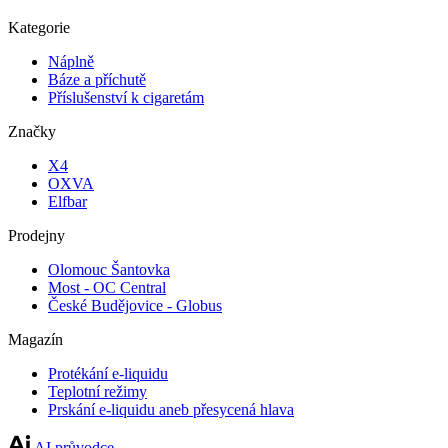
Kategorie
Náplně
Báze a příchutě
Příslušenství k cigaretám
Značky
X4
OXVA
Elfbar
Prodejny
Olomouc Šantovka
Most - OC Central
České Budějovice - Globus
Magazín
Protékání e-liquidu
Teplotní režimy
Prskání e-liquidu aneb přesycená hlava
AI průvodce