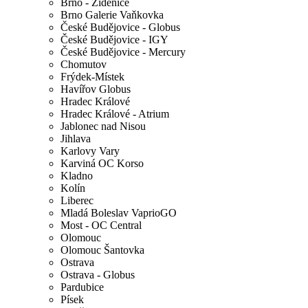
Brno - Židenice
Brno Galerie Vaňkovka
České Budějovice - Globus
České Budějovice - IGY
České Budějovice - Mercury
Chomutov
Frýdek-Místek
Havířov Globus
Hradec Králové
Hradec Králové - Atrium
Jablonec nad Nisou
Jihlava
Karlovy Vary
Karviná OC Korso
Kladno
Kolín
Liberec
Mladá Boleslav VaprioGO
Most - OC Central
Olomouc
Olomouc Šantovka
Ostrava
Ostrava - Globus
Pardubice
Písek