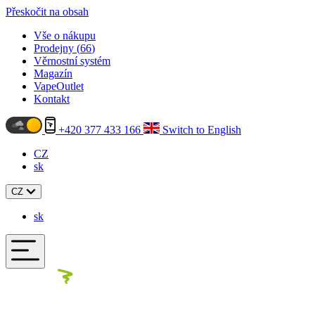
Přeskočit na obsah
Vše o nákupu
Prodejny (
66
)
Věrnostní systém
Magazín
VapeOutlet
Kontakt
+420 377 433 166
Switch to English
CZ
sk
CZ
sk