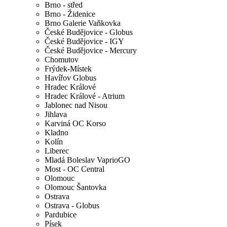
Brno - střed
Brno - Židenice
Brno Galerie Vaňkovka
České Budějovice - Globus
České Budějovice - IGY
České Budějovice - Mercury
Chomutov
Frýdek-Místek
Havířov Globus
Hradec Králové
Hradec Králové - Atrium
Jablonec nad Nisou
Jihlava
Karviná OC Korso
Kladno
Kolín
Liberec
Mladá Boleslav VaprioGO
Most - OC Central
Olomouc
Olomouc Šantovka
Ostrava
Ostrava - Globus
Pardubice
Písek