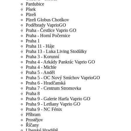
Pardubice
Písek
Plzeň
Plzeň Globus Chotíkov
Poděbrady VaprioGO
Praha - Čestlice Vaprio GO
Praha - Horní Počernice
Praha 1
Praha 11 - Háje
Praha 13 - Luka Living Stodůlky
Praha 3 - Korunní
Praha 4 - Arkády Pankrác Vaprio GO
Praha 4 - Michle
Praha 5 - Anděl
Praha 5 - OC Nový Smíchov VaprioGO
Praha 6 - Hradčanská
Praha 7 - Centrum Stromovka
Praha 8
Praha 9 - Galerie Harfa Vaprio GO
Praha 9 - Letňany Vaprio GO
Praha 9 - NC Fénix
Příbram
Prostějov
Říčany
Uherské Hradiště