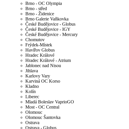
Brno - OC Olympia
Brno - střed
Brno - Židenice
Brno Galerie Vaňkovka
České Budějovice - Globus
České Budějovice - IGY
České Budějovice - Mercury
Chomutov
Frýdek-Místek
Havířov Globus
Hradec Králové
Hradec Králové - Atrium
Jablonec nad Nisou
Jihlava
Karlovy Vary
Karviná OC Korso
Kladno
Kolín
Liberec
Mladá Boleslav VaprioGO
Most - OC Central
Olomouc
Olomouc Šantovka
Ostrava
Ostrava - Globus