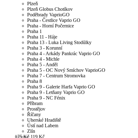
Plzeň
Plzeň Globus Chotíkov
Poděbrady VaprioGO
Praha - Čestlice Vaprio GO
Praha - Horní Počernice
Praha 1
Praha 11 - Háje
Praha 13 - Luka Living Stodůlky
Praha 3 - Korunní
Praha 4 - Arkády Pankrác Vaprio GO
Praha 4 - Michle
Praha 5 - Anděl
Praha 5 - OC Nový Smíchov VaprioGO
Praha 7 - Centrum Stromovka
Praha 8
Praha 9 - Galerie Harfa Vaprio GO
Praha 9 - Letňany Vaprio GO
Praha 9 - NC Fénix
Příbram
Prostějov
Říčany
Uherské Hradiště
Ústí nad Labem
Zlín
175 Kč
119 Kč