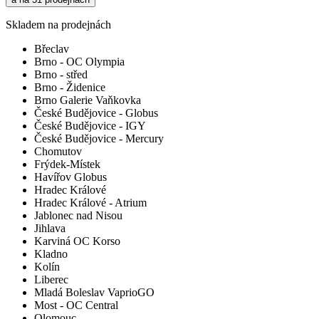
Skladem na prodejnách
Břeclav
Brno - OC Olympia
Brno - střed
Brno - Židenice
Brno Galerie Vaňkovka
České Budějovice - Globus
České Budějovice - IGY
České Budějovice - Mercury
Chomutov
Frýdek-Místek
Havířov Globus
Hradec Králové
Hradec Králové - Atrium
Jablonec nad Nisou
Jihlava
Karviná OC Korso
Kladno
Kolín
Liberec
Mladá Boleslav VaprioGO
Most - OC Central
Olomouc