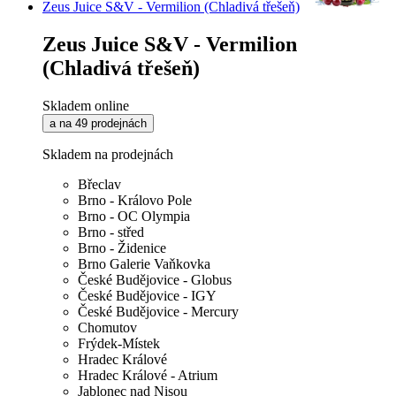
Zeus Juice S&V - Vermilion (Chladivá třešeň)
Zeus Juice S&V - Vermilion
(Chladivá třešeň)
Skladem online
a na 49 prodejnách
Skladem na prodejnách
Břeclav
Brno - Královo Pole
Brno - OC Olympia
Brno - střed
Brno - Židenice
Brno Galerie Vaňkovka
České Budějovice - Globus
České Budějovice - IGY
České Budějovice - Mercury
Chomutov
Frýdek-Místek
Hradec Králové
Hradec Králové - Atrium
Jablonec nad Nisou