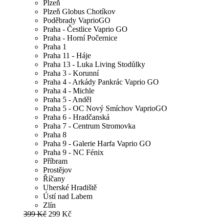
Plzeň
Plzeň Globus Chotíkov
Poděbrady VaprioGO
Praha - Čestlice Vaprio GO
Praha - Horní Počernice
Praha 1
Praha 11 - Háje
Praha 13 - Luka Living Stodůlky
Praha 3 - Korunní
Praha 4 - Arkády Pankrác Vaprio GO
Praha 4 - Michle
Praha 5 - Anděl
Praha 5 - OC Nový Smíchov VaprioGO
Praha 6 - Hradčanská
Praha 7 - Centrum Stromovka
Praha 8
Praha 9 - Galerie Harfa Vaprio GO
Praha 9 - NC Fénix
Příbram
Prostějov
Říčany
Uherské Hradiště
Ústí nad Labem
Zlín
399 Kč
299 Kč