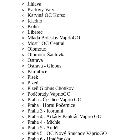
Jihlava
Karlovy Vary
Karviná OC Korso
Kladno
Kolín
Liberec
Mladá Boleslav VaprioGO
Most - OC Central
Olomouc
Olomouc Šantovka
Ostrava
Ostrava - Globus
Pardubice
Písek
Plzeň
Plzeň Globus Chotíkov
Poděbrady VaprioGO
Praha - Čestlice Vaprio GO
Praha - Horní Počernice
Praha 3 - Korunní
Praha 4 - Arkády Pankrác Vaprio GO
Praha 4 - Michle
Praha 5 - Anděl
Praha 5 - OC Nový Smíchov VaprioGO
Praha 6 - Hradčanská