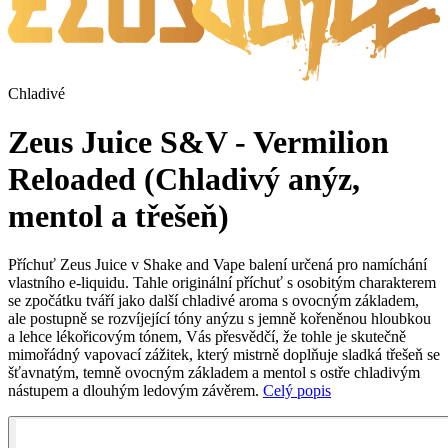
Chladivé
Zeus Juice S&V - Vermilion
Reloaded (Chladivý anýz,
mentol a třešeň)
Příchuť Zeus Juice v Shake and Vape balení určená pro namíchání
vlastního e-liquidu. Tahle originální příchuť s osobitým charakterem
se zpočátku tváří jako další chladivé aroma s ovocným základem,
ale postupně se rozvíjející tóny anýzu s jemně kořeněnou hloubkou
a lehce lékořicovým tónem, Vás přesvědčí, že tohle je skutečně
mimořádný vapovací zážitek, který mistrně doplňuje sladká třešeň se
šťavnatým, temně ovocným základem a mentol s ostře chladivým
nástupem a dlouhým ledovým závěrem.
Celý popis