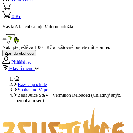
0 Kč
Váš košík neobsahuje žádnou položku
Nakupte ještě za
1 001 Kč
a poštovné budete mít
zdarma
.
Zpět do obchodu
Přihlásit se
Hlavní menu
Báze a příchutě
Shake and Vape
Zeus Juice S&V - Vermilion Reloaded (Chladivý anýz,
mentol a třešeň)