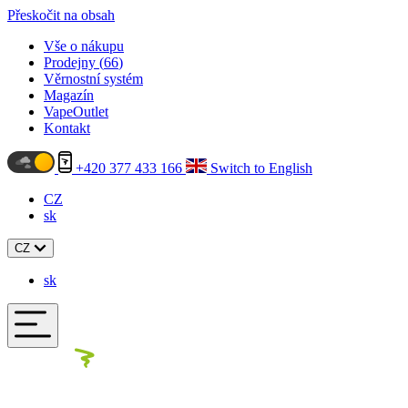
Přeskočit na obsah
Vše o nákupu
Prodejny (
66
)
Věrnostní systém
Magazín
VapeOutlet
Kontakt
+420 377 433 166
Switch to English
CZ
sk
CZ
sk