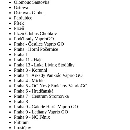
Olomouc Šantovka
Ostrava
Ostrava - Globus
Pardubice
Písek
Plzeň
Plzeň Globus Chotíkov
Poděbrady VaprioGO
Praha - Čestlice Vaprio GO
Praha - Horní Počernice
Praha 1
Praha 11 - Háje
Praha 13 - Luka Living Stodůlky
Praha 3 - Korunní
Praha 4 - Arkády Pankrác Vaprio GO
Praha 4 - Michle
Praha 5 - OC Nový Smíchov VaprioGO
Praha 6 - Hradčanská
Praha 7 - Centrum Stromovka
Praha 8
Praha 9 - Galerie Harfa Vaprio GO
Praha 9 - Letňany Vaprio GO
Praha 9 - NC Fénix
Příbram
Prostějov