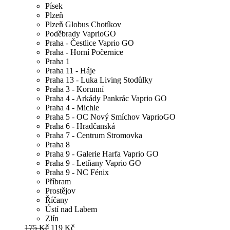
Písek
Plzeň
Plzeň Globus Chotíkov
Poděbrady VaprioGO
Praha - Čestlice Vaprio GO
Praha - Horní Počernice
Praha 1
Praha 11 - Háje
Praha 13 - Luka Living Stodůlky
Praha 3 - Korunní
Praha 4 - Arkády Pankrác Vaprio GO
Praha 4 - Michle
Praha 5 - OC Nový Smíchov VaprioGO
Praha 6 - Hradčanská
Praha 7 - Centrum Stromovka
Praha 8
Praha 9 - Galerie Harfa Vaprio GO
Praha 9 - Letňany Vaprio GO
Praha 9 - NC Fénix
Příbram
Prostějov
Říčany
Ústí nad Labem
Zlín
175 Kč
119 Kč