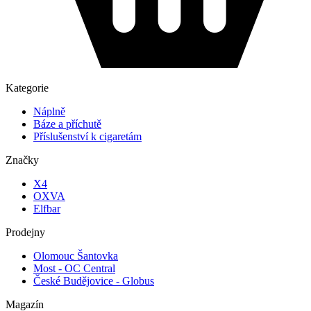
Kategorie
Náplně
Báze a příchutě
Příslušenství k cigaretám
Značky
X4
OXVA
Elfbar
Prodejny
Olomouc Šantovka
Most - OC Central
České Budějovice - Globus
Magazín