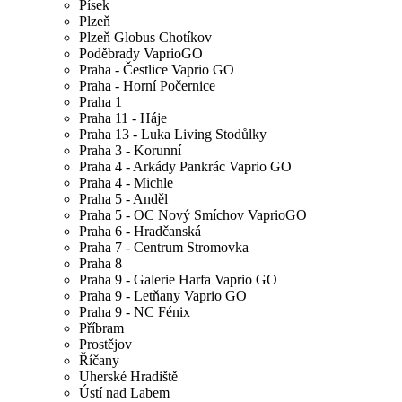
Písek
Plzeň
Plzeň Globus Chotíkov
Poděbrady VaprioGO
Praha - Čestlice Vaprio GO
Praha - Horní Počernice
Praha 1
Praha 11 - Háje
Praha 13 - Luka Living Stodůlky
Praha 3 - Korunní
Praha 4 - Arkády Pankrác Vaprio GO
Praha 4 - Michle
Praha 5 - Anděl
Praha 5 - OC Nový Smíchov VaprioGO
Praha 6 - Hradčanská
Praha 7 - Centrum Stromovka
Praha 8
Praha 9 - Galerie Harfa Vaprio GO
Praha 9 - Letňany Vaprio GO
Praha 9 - NC Fénix
Příbram
Prostějov
Říčany
Uherské Hradiště
Ústí nad Labem