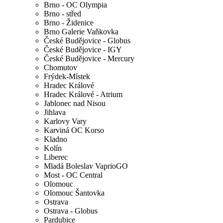
Brno - OC Olympia
Brno - střed
Brno - Židenice
Brno Galerie Vaňkovka
České Budějovice - Globus
České Budějovice - IGY
České Budějovice - Mercury
Chomutov
Frýdek-Místek
Hradec Králové
Hradec Králové - Atrium
Jablonec nad Nisou
Jihlava
Karlovy Vary
Karviná OC Korso
Kladno
Kolín
Liberec
Mladá Boleslav VaprioGO
Most - OC Central
Olomouc
Olomouc Šantovka
Ostrava
Ostrava - Globus
Pardubice