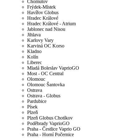
Chomutov
Frýdek-Místek
Havířov Globus
Hradec Králové
Hradec Králové - Atrium
Jablonec nad Nisou
Jihlava
Karlovy Vary
Karviná OC Korso
Kladno
Kolín
Liberec
Mladá Boleslav VaprioGO
Most - OC Central
Olomouc
Olomouc Šantovka
Ostrava
Ostrava - Globus
Pardubice
Písek
Plzeň
Plzeň Globus Chotíkov
Poděbrady VaprioGO
Praha - Čestlice Vaprio GO
Praha - Horní Počernice