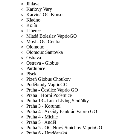
Jihlava
Karlovy Vary
Karviná OC Korso
Kladno
Kolín
Liberec
Mladá Boleslav VaprioGO
Most - OC Central
Olomouc
Olomouc Šantovka
Ostrava
Ostrava - Globus
Pardubice
Písek
Plzeň Globus Chotíkov
Poděbrady VaprioGO
Praha - Čestlice Vaprio GO
Praha - Horní Počernice
Praha 13 - Luka Living Stodůlky
Praha 3 - Korunní
Praha 4 - Arkády Pankrác Vaprio GO
Praha 4 - Michle
Praha 5 - Anděl
Praha 5 - OC Nový Smíchov VaprioGO
Praha 6 - Hradčanská