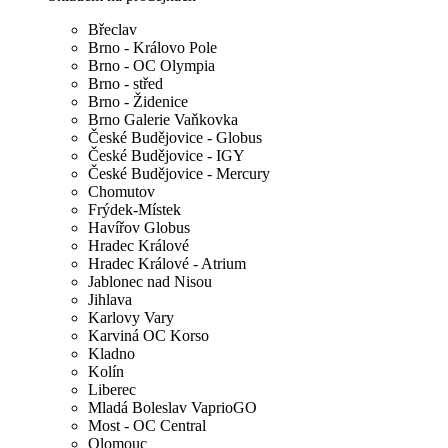
Břeclav
Brno - Královo Pole
Brno - OC Olympia
Brno - střed
Brno - Židenice
Brno Galerie Vaňkovka
České Budějovice - Globus
České Budějovice - IGY
České Budějovice - Mercury
Chomutov
Frýdek-Místek
Havířov Globus
Hradec Králové
Hradec Králové - Atrium
Jablonec nad Nisou
Jihlava
Karlovy Vary
Karviná OC Korso
Kladno
Kolín
Liberec
Mladá Boleslav VaprioGO
Most - OC Central
Olomouc