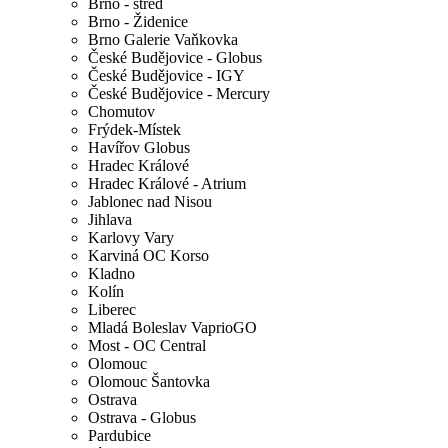
Brno - střed
Brno - Židenice
Brno Galerie Vaňkovka
České Budějovice - Globus
České Budějovice - IGY
České Budějovice - Mercury
Chomutov
Frýdek-Místek
Havířov Globus
Hradec Králové
Hradec Králové - Atrium
Jablonec nad Nisou
Jihlava
Karlovy Vary
Karviná OC Korso
Kladno
Kolín
Liberec
Mladá Boleslav VaprioGO
Most - OC Central
Olomouc
Olomouc Šantovka
Ostrava
Ostrava - Globus
Pardubice