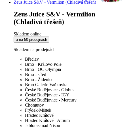
Zeus Juice S&V - Vermilion (Chladivá třešeň)
Zeus Juice S&V - Vermilion
(Chladivá třešeň)
Skladem online
a na 50 prodejnách
Skladem na prodejnách
Břeclav
Brno - Královo Pole
Brno - OC Olympia
Brno - střed
Brno - Židenice
Brno Galerie Vaňkovka
České Budějovice - Globus
České Budějovice - IGY
České Budějovice - Mercury
Chomutov
Frýdek-Místek
Hradec Králové
Hradec Králové - Atrium
Jablonec nad Nisou