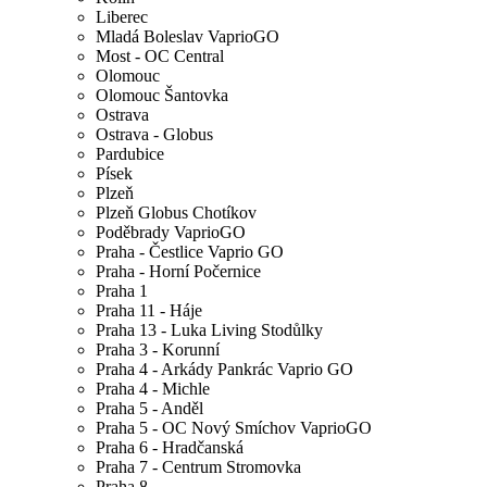
Liberec
Mladá Boleslav VaprioGO
Most - OC Central
Olomouc
Olomouc Šantovka
Ostrava
Ostrava - Globus
Pardubice
Písek
Plzeň
Plzeň Globus Chotíkov
Poděbrady VaprioGO
Praha - Čestlice Vaprio GO
Praha - Horní Počernice
Praha 1
Praha 11 - Háje
Praha 13 - Luka Living Stodůlky
Praha 3 - Korunní
Praha 4 - Arkády Pankrác Vaprio GO
Praha 4 - Michle
Praha 5 - Anděl
Praha 5 - OC Nový Smíchov VaprioGO
Praha 6 - Hradčanská
Praha 7 - Centrum Stromovka
Praha 8