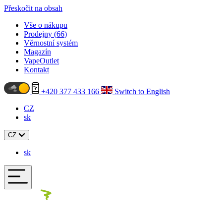
Přeskočit na obsah
Vše o nákupu
Prodejny (
66
)
Věrnostní systém
Magazín
VapeOutlet
Kontakt
+420 377 433 166
Switch to English
CZ
sk
CZ
sk