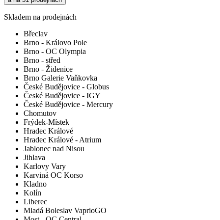
Skladem na prodejnách
Břeclav
Brno - Královo Pole
Brno - OC Olympia
Brno - střed
Brno - Židenice
Brno Galerie Vaňkovka
České Budějovice - Globus
České Budějovice - IGY
České Budějovice - Mercury
Chomutov
Frýdek-Místek
Hradec Králové
Hradec Králové - Atrium
Jablonec nad Nisou
Jihlava
Karlovy Vary
Karviná OC Korso
Kladno
Kolín
Liberec
Mladá Boleslav VaprioGO
Most - OC Central