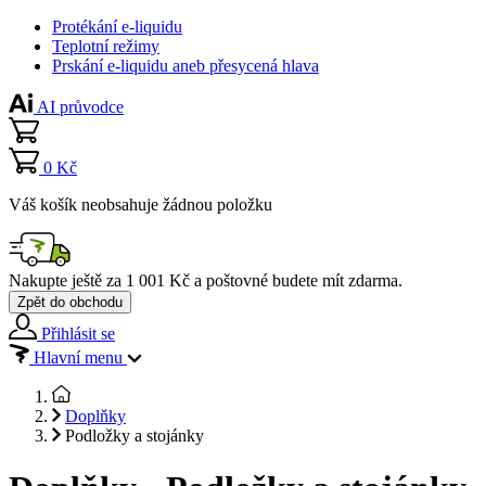
Protékání e-liquidu
Teplotní režimy
Prskání e-liquidu aneb přesycená hlava
AI průvodce
0 Kč
Váš košík neobsahuje žádnou položku
Nakupte ještě za
1 001 Kč
a poštovné budete mít
zdarma
.
Zpět do obchodu
Přihlásit se
Hlavní menu
Doplňky
Podložky a stojánky