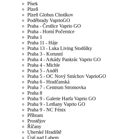
Písek
Plzeň
Plzeň Globus Chotíkov
Poděbrady VaprioGO
Praha - Čestlice Vaprio GO
Praha - Horní Počernice
Praha 1
Praha 11 - Háje
Praha 13 - Luka Living Stodůlky
Praha 3 - Korunní
Praha 4 - Arkády Pankrác Vaprio GO
Praha 4 - Michle
Praha 5 - Anděl
Praha 5 - OC Nový Smíchov VaprioGO
Praha 6 - Hradčanská
Praha 7 - Centrum Stromovka
Praha 8
Praha 9 - Galerie Harfa Vaprio GO
Praha 9 - Letňany Vaprio GO
Praha 9 - NC Fénix
Příbram
Prostějov
Říčany
Uherské Hradiště
Ústí nad Labem