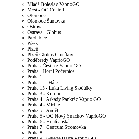
Mladá Boleslav VaprioGO
Most - OC Central
Olomouc
Olomouc Šantovka
Ostrava
Ostrava - Globus
Pardubice
Písek
Plzeň
Plzeň Globus Chotíkov
Poděbrady VaprioGO
Praha - Čestlice Vaprio GO
Praha - Horní Počernice
Praha 1
Praha 11 - Háje
Praha 13 - Luka Living Stodůlky
Praha 3 - Korunní
Praha 4 - Arkády Pankrác Vaprio GO
Praha 4 - Michle
Praha 5 - Anděl
Praha 5 - OC Nový Smíchov VaprioGO
Praha 6 - Hradčanská
Praha 7 - Centrum Stromovka
Praha 8
Praha 9 - Galerie Harfa Vaprio GO