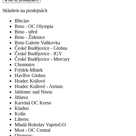
Skladem na prodejnách
Břeclav
Brno - OC Olympia
Brno - střed
Brno - Židenice
Brno Galerie Vaňkovka
České Budějovice - Globus
České Budějovice - IGY
České Budějovice - Mercury
Chomutov
Frýdek-Místek
Havířov Globus
Hradec Králové
Hradec Králové - Atrium
Jablonec nad Nisou
Jihlava
Karviná OC Korso
Kladno
Kolín
Liberec
Mladá Boleslav VaprioGO
Most - OC Central
Olomouc