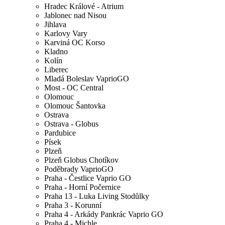
Hradec Králové - Atrium
Jablonec nad Nisou
Jihlava
Karlovy Vary
Karviná OC Korso
Kladno
Kolín
Liberec
Mladá Boleslav VaprioGO
Most - OC Central
Olomouc
Olomouc Šantovka
Ostrava
Ostrava - Globus
Pardubice
Písek
Plzeň
Plzeň Globus Chotíkov
Poděbrady VaprioGO
Praha - Čestlice Vaprio GO
Praha - Horní Počernice
Praha 13 - Luka Living Stodůlky
Praha 3 - Korunní
Praha 4 - Arkády Pankrác Vaprio GO
Praha 4 - Michle