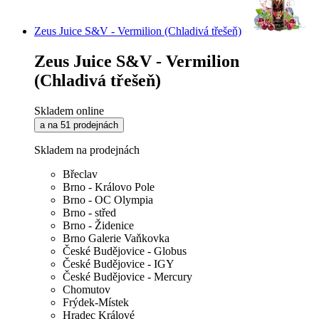
Zeus Juice S&V - Vermilion (Chladivá třešeň)
Zeus Juice S&V - Vermilion
(Chladivá třešeň)
Skladem online
a na 51 prodejnách
Skladem na prodejnách
Břeclav
Brno - Královo Pole
Brno - OC Olympia
Brno - střed
Brno - Židenice
Brno Galerie Vaňkovka
České Budějovice - Globus
České Budějovice - IGY
České Budějovice - Mercury
Chomutov
Frýdek-Místek
Hradec Králové