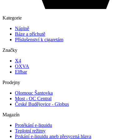
Kategorie
Náplně
Báze a příchutě
Příslušenství k cigaretám
Značky
X4
OXVA
Elfbar
Prodejny
Olomouc Šantovka
Most - OC Central
České Budějovice - Globus
Magazín
Protékání e-liquidu
Teplotní režimy
Prskání e-liquidu aneb přesycená hlava