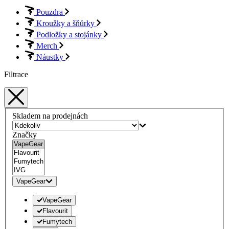
Pouzdra
Kroužky a šňůrky
Podložky a stojánky
Merch
Náustky
Filtrace
Skladem na prodejnách
Značky
VapeGear
VapeGear
Flavourit
Fumytech