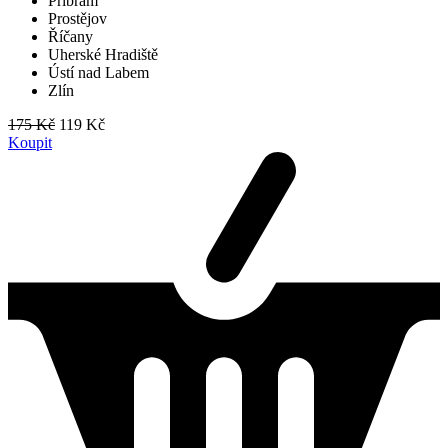
Příbram
Prostějov
Říčany
Uherské Hradiště
Ústí nad Labem
Zlín
175 Kč
119 Kč
Koupit