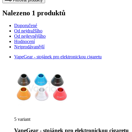
Filtrovat produkty
Nalezeno 1 produktů
Doporučené
Od nejdražšího
Od nejlevnějšího
Hodnocení
Nejprodávanější
VapeGear - stojánek pro elektronickou cigaretu
5 variant
VapeGear - stojánek pro elektronickou cigaretu