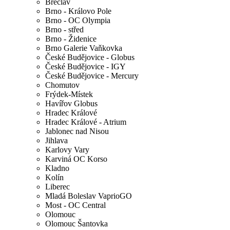
Břeclav
Brno - Královo Pole
Brno - OC Olympia
Brno - střed
Brno - Židenice
Brno Galerie Vaňkovka
České Budějovice - Globus
České Budějovice - IGY
České Budějovice - Mercury
Chomutov
Frýdek-Místek
Havířov Globus
Hradec Králové
Hradec Králové - Atrium
Jablonec nad Nisou
Jihlava
Karlovy Vary
Karviná OC Korso
Kladno
Kolín
Liberec
Mladá Boleslav VaprioGO
Most - OC Central
Olomouc
Olomouc Šantovka