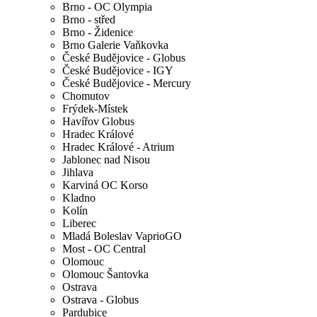
Brno - OC Olympia
Brno - střed
Brno - Židenice
Brno Galerie Vaňkovka
České Budějovice - Globus
České Budějovice - IGY
České Budějovice - Mercury
Chomutov
Frýdek-Místek
Havířov Globus
Hradec Králové
Hradec Králové - Atrium
Jablonec nad Nisou
Jihlava
Karviná OC Korso
Kladno
Kolín
Liberec
Mladá Boleslav VaprioGO
Most - OC Central
Olomouc
Olomouc Šantovka
Ostrava
Ostrava - Globus
Pardubice