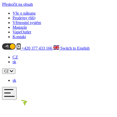
Přeskočit na obsah
Vše o nákupu
Prodejny (
66
)
Věrnostní systém
Magazín
VapeOutlet
Kontakt
+420 377 433 166
Switch to English
CZ
sk
CZ
sk