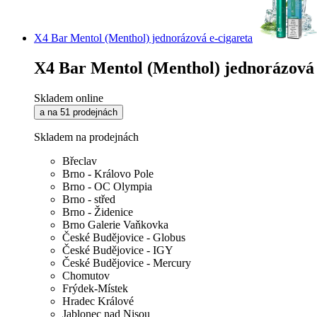
X4 Bar Mentol (Menthol) jednorázová e-cigareta
X4 Bar Mentol (Menthol) jednorázová 
Skladem online
a na 51 prodejnách
Skladem na prodejnách
Břeclav
Brno - Královo Pole
Brno - OC Olympia
Brno - střed
Brno - Židenice
Brno Galerie Vaňkovka
České Budějovice - Globus
České Budějovice - IGY
České Budějovice - Mercury
Chomutov
Frýdek-Místek
Hradec Králové
Jablonec nad Nisou