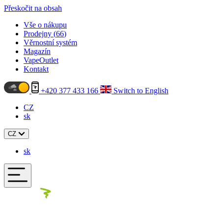
Přeskočit na obsah
Vše o nákupu
Prodejny (
66
)
Věrnostní systém
Magazín
VapeOutlet
Kontakt
+420 377 433 166
Switch to English
CZ
sk
CZ
sk