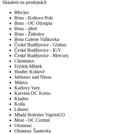
Skladem na prodejnách
Břeclav
Brno - Královo Pole
Brno - OC Olympia
Brno - střed
Brno - Židenice
Brno Galerie Vaňkovka
České Budějovice - Globus
České Budějovice - IGY
České Budějovice - Mercury
Chomutov
Frýdek-Místek
Hradec Králové
Jablonec nad Nisou
Jihlava
Karlovy Vary
Karviná OC Korso
Kladno
Kolín
Liberec
Mladá Boleslav VaprioGO
Most - OC Central
Olomouc
Olomouc Šantovka