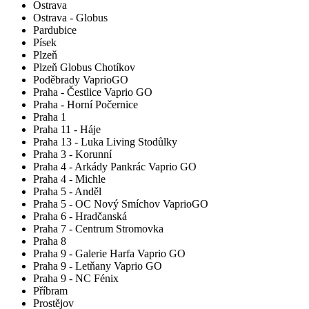
Ostrava
Ostrava - Globus
Pardubice
Písek
Plzeň
Plzeň Globus Chotíkov
Poděbrady VaprioGO
Praha - Čestlice Vaprio GO
Praha - Horní Počernice
Praha 1
Praha 11 - Háje
Praha 13 - Luka Living Stodůlky
Praha 3 - Korunní
Praha 4 - Arkády Pankrác Vaprio GO
Praha 4 - Michle
Praha 5 - Anděl
Praha 5 - OC Nový Smíchov VaprioGO
Praha 6 - Hradčanská
Praha 7 - Centrum Stromovka
Praha 8
Praha 9 - Galerie Harfa Vaprio GO
Praha 9 - Letňany Vaprio GO
Praha 9 - NC Fénix
Příbram
Prostějov