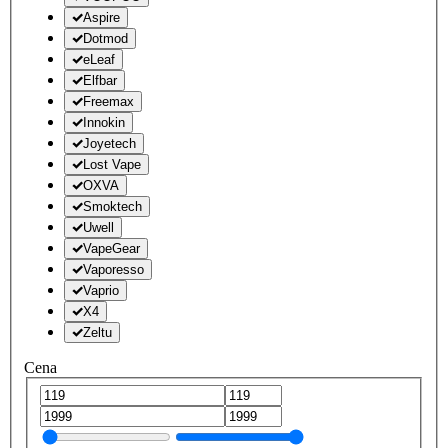
Aspire
Dotmod
eLeaf
Elfbar
Freemax
Innokin
Joyetech
Lost Vape
OXVA
Smoktech
Uwell
VapeGear
Vaporesso
Vaprio
X4
Zeltu
Cena