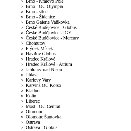
Brno - Královo Pole
Brno - OC Olympia
Brno - střed
Brno - Židenice
Brno Galerie Vaňkovka
České Budějovice - Globus
České Budějovice - IGY
České Budějovice - Mercury
Chomutov
Frýdek-Místek
Havířov Globus
Hradec Králové
Hradec Králové - Atrium
Jablonec nad Nisou
Jihlava
Karlovy Vary
Karviná OC Korso
Kladno
Kolín
Liberec
Most - OC Central
Olomouc
Olomouc Šantovka
Ostrava
Ostrava - Globus