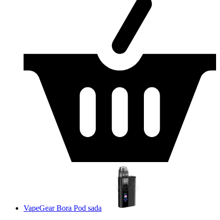
VapeGear Bora Pod sada