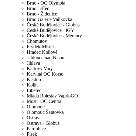
Brno - OC Olympia
Brno - střed
Brno - Židenice
Brno Galerie Vaňkovka
České Budějovice - Globus
České Budějovice - IGY
České Budějovice - Mercury
Chomutov
Frýdek-Místek
Hradec Králové
Jablonec nad Nisou
Jihlava
Karlovy Vary
Karviná OC Korso
Kladno
Kolín
Liberec
Mladá Boleslav VaprioGO
Most - OC Central
Olomouc
Olomouc Šantovka
Ostrava
Ostrava - Globus
Pardubice
Písek