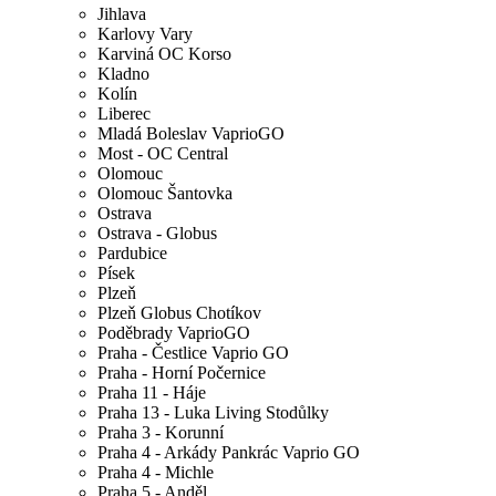
Jihlava
Karlovy Vary
Karviná OC Korso
Kladno
Kolín
Liberec
Mladá Boleslav VaprioGO
Most - OC Central
Olomouc
Olomouc Šantovka
Ostrava
Ostrava - Globus
Pardubice
Písek
Plzeň
Plzeň Globus Chotíkov
Poděbrady VaprioGO
Praha - Čestlice Vaprio GO
Praha - Horní Počernice
Praha 11 - Háje
Praha 13 - Luka Living Stodůlky
Praha 3 - Korunní
Praha 4 - Arkády Pankrác Vaprio GO
Praha 4 - Michle
Praha 5 - Anděl