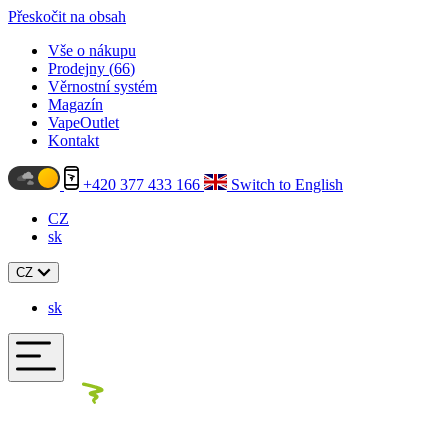
Přeskočit na obsah
Vše o nákupu
Prodejny (
66
)
Věrnostní systém
Magazín
VapeOutlet
Kontakt
+420 377 433 166
Switch to English
CZ
sk
CZ
sk