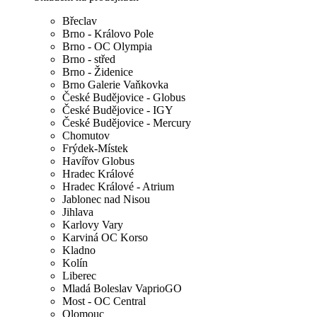
Břeclav
Brno - Královo Pole
Brno - OC Olympia
Brno - střed
Brno - Židenice
Brno Galerie Vaňkovka
České Budějovice - Globus
České Budějovice - IGY
České Budějovice - Mercury
Chomutov
Frýdek-Místek
Havířov Globus
Hradec Králové
Hradec Králové - Atrium
Jablonec nad Nisou
Jihlava
Karlovy Vary
Karviná OC Korso
Kladno
Kolín
Liberec
Mladá Boleslav VaprioGO
Most - OC Central
Olomouc