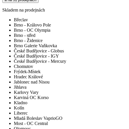
Skladem na prodejnách
Břeclav
Brno - Královo Pole
Brno - OC Olympia
Brno - střed
Brno - Židenice
Brno Galerie Vaňkovka
České Budějovice - Globus
České Budějovice - IGY
České Budějovice - Mercury
Chomutov
Frýdek-Místek
Hradec Králové
Jablonec nad Nisou
Jihlava
Karlovy Vary
Karviná OC Korso
Kladno
Kolín
Liberec
Mladá Boleslav VaprioGO
Most - OC Central
Olomouc