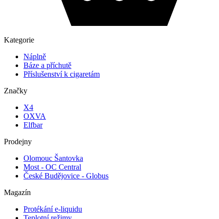
Kategorie
Náplně
Báze a příchutě
Příslušenství k cigaretám
Značky
X4
OXVA
Elfbar
Prodejny
Olomouc Šantovka
Most - OC Central
České Budějovice - Globus
Magazín
Protékání e-liquidu
Teplotní režimy