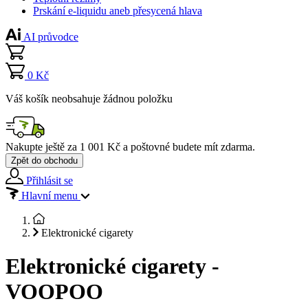
Prskání e-liquidu aneb přesycená hlava
AI průvodce
0 Kč
Váš košík neobsahuje žádnou položku
Nakupte ještě za
1 001 Kč
a poštovné budete mít
zdarma
.
Zpět do obchodu
Přihlásit se
Hlavní menu
Elektronické cigarety
Elektronické cigarety -
VOOPOO