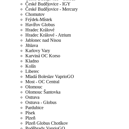
České Budějovice - IGY
České Budějovice - Mercury
Chomutov
Frýdek-Místek
Havířov Globus
Hradec Králové
Hradec Králové - Atrium
Jablonec nad Nisou
Jihlava
Karlovy Vary
Karviná OC Korso
Kladno
Kolín
Liberec
Mladá Boleslav VaprioGO
Most - OC Central
Olomouc
Olomouc Šantovka
Ostrava
Ostrava - Globus
Pardubice
Písek
Plzeň
Plzeň Globus Chotíkov
Poděbrady VaprioGO