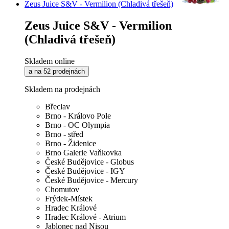
Zeus Juice S&V - Vermilion (Chladivá třešeň)
Zeus Juice S&V - Vermilion
(Chladivá třešeň)
Skladem online
a na 52 prodejnách
Skladem na prodejnách
Břeclav
Brno - Královo Pole
Brno - OC Olympia
Brno - střed
Brno - Židenice
Brno Galerie Vaňkovka
České Budějovice - Globus
České Budějovice - IGY
České Budějovice - Mercury
Chomutov
Frýdek-Místek
Hradec Králové
Hradec Králové - Atrium
Jablonec nad Nisou