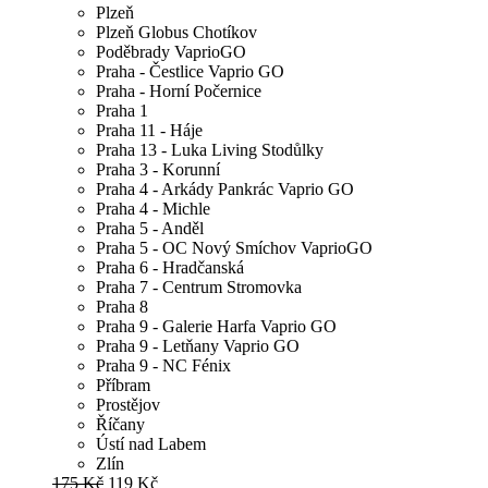
Plzeň
Plzeň Globus Chotíkov
Poděbrady VaprioGO
Praha - Čestlice Vaprio GO
Praha - Horní Počernice
Praha 1
Praha 11 - Háje
Praha 13 - Luka Living Stodůlky
Praha 3 - Korunní
Praha 4 - Arkády Pankrác Vaprio GO
Praha 4 - Michle
Praha 5 - Anděl
Praha 5 - OC Nový Smíchov VaprioGO
Praha 6 - Hradčanská
Praha 7 - Centrum Stromovka
Praha 8
Praha 9 - Galerie Harfa Vaprio GO
Praha 9 - Letňany Vaprio GO
Praha 9 - NC Fénix
Příbram
Prostějov
Říčany
Ústí nad Labem
Zlín
175 Kč
119 Kč