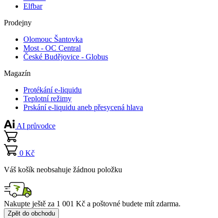
Elfbar
Prodejny
Olomouc Šantovka
Most - OC Central
České Budějovice - Globus
Magazín
Protékání e-liquidu
Teplotní režimy
Prskání e-liquidu aneb přesycená hlava
AI průvodce
0 Kč
Váš košík neobsahuje žádnou položku
Nakupte ještě za
1 001 Kč
a poštovné budete mít
zdarma
.
Zpět do obchodu