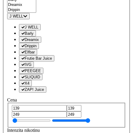
J WELL
J WELL
Barly
Dreamix
Drippin
Elfbar
Frutie Bar Juice
IVG
PEEGEE
SLIQUID
X4
ZAP! Juice
Cena
Intenzita nikotinu