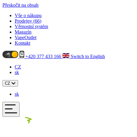
Přeskočit na obsah
Vše o nákupu
Prodejny (
66
)
Věrnostní systém
Magazín
VapeOutlet
Kontakt
+420 377 433 166
Switch to English
CZ
sk
CZ
sk