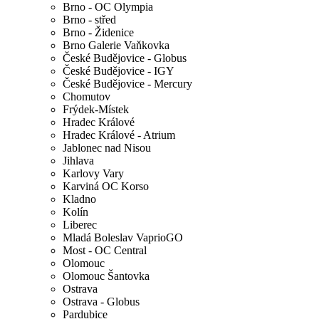
Brno - OC Olympia
Brno - střed
Brno - Židenice
Brno Galerie Vaňkovka
České Budějovice - Globus
České Budějovice - IGY
České Budějovice - Mercury
Chomutov
Frýdek-Místek
Hradec Králové
Hradec Králové - Atrium
Jablonec nad Nisou
Jihlava
Karlovy Vary
Karviná OC Korso
Kladno
Kolín
Liberec
Mladá Boleslav VaprioGO
Most - OC Central
Olomouc
Olomouc Šantovka
Ostrava
Ostrava - Globus
Pardubice