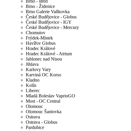
Brno - střed
Brno - Židenice
Brno Galerie Vaňkovka
České Budějovice - Globus
České Budějovice - IGY
České Budějovice - Mercury
Chomutov
Frýdek-Místek
Havířov Globus
Hradec Králové
Hradec Králové - Atrium
Jablonec nad Nisou
Jihlava
Karlovy Vary
Karviná OC Korso
Kladno
Kolín
Liberec
Mladá Boleslav VaprioGO
Most - OC Central
Olomouc
Olomouc Šantovka
Ostrava
Ostrava - Globus
Pardubice