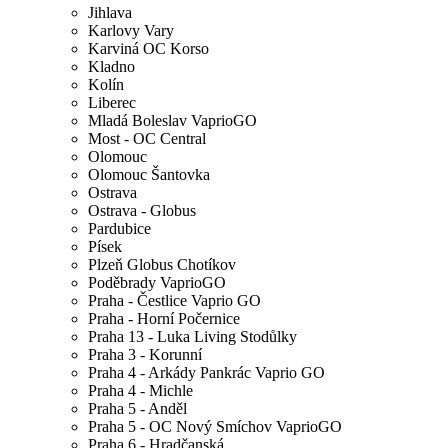
Jihlava
Karlovy Vary
Karviná OC Korso
Kladno
Kolín
Liberec
Mladá Boleslav VaprioGO
Most - OC Central
Olomouc
Olomouc Šantovka
Ostrava
Ostrava - Globus
Pardubice
Písek
Plzeň Globus Chotíkov
Poděbrady VaprioGO
Praha - Čestlice Vaprio GO
Praha - Horní Počernice
Praha 13 - Luka Living Stodůlky
Praha 3 - Korunní
Praha 4 - Arkády Pankrác Vaprio GO
Praha 4 - Michle
Praha 5 - Anděl
Praha 5 - OC Nový Smíchov VaprioGO
Praha 6 - Hradčanská