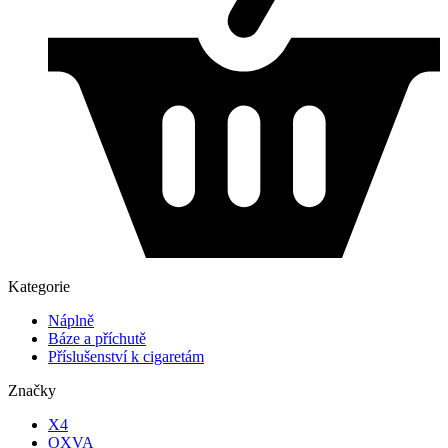
Kategorie
Náplně
Báze a příchutě
Příslušenství k cigaretám
Značky
X4
OXVA