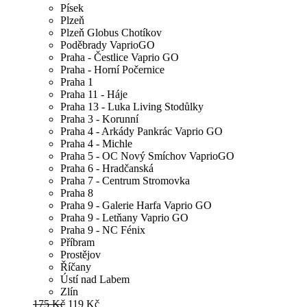
Písek
Plzeň
Plzeň Globus Chotíkov
Poděbrady VaprioGO
Praha - Čestlice Vaprio GO
Praha - Horní Počernice
Praha 1
Praha 11 - Háje
Praha 13 - Luka Living Stodůlky
Praha 3 - Korunní
Praha 4 - Arkády Pankrác Vaprio GO
Praha 4 - Michle
Praha 5 - OC Nový Smíchov VaprioGO
Praha 6 - Hradčanská
Praha 7 - Centrum Stromovka
Praha 8
Praha 9 - Galerie Harfa Vaprio GO
Praha 9 - Letňany Vaprio GO
Praha 9 - NC Fénix
Příbram
Prostějov
Říčany
Ústí nad Labem
Zlín
175 Kč
119 Kč