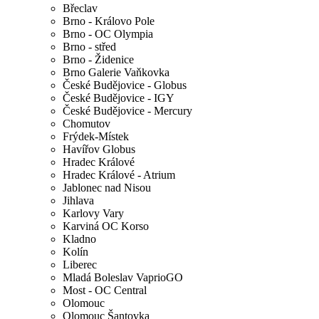
Břeclav
Brno - Královo Pole
Brno - OC Olympia
Brno - střed
Brno - Židenice
Brno Galerie Vaňkovka
České Budějovice - Globus
České Budějovice - IGY
České Budějovice - Mercury
Chomutov
Frýdek-Místek
Havířov Globus
Hradec Králové
Hradec Králové - Atrium
Jablonec nad Nisou
Jihlava
Karlovy Vary
Karviná OC Korso
Kladno
Kolín
Liberec
Mladá Boleslav VaprioGO
Most - OC Central
Olomouc
Olomouc Šantovka