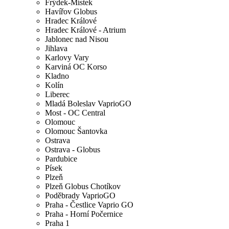
Frýdek-Místek
Havířov Globus
Hradec Králové
Hradec Králové - Atrium
Jablonec nad Nisou
Jihlava
Karlovy Vary
Karviná OC Korso
Kladno
Kolín
Liberec
Mladá Boleslav VaprioGO
Most - OC Central
Olomouc
Olomouc Šantovka
Ostrava
Ostrava - Globus
Pardubice
Písek
Plzeň
Plzeň Globus Chotíkov
Poděbrady VaprioGO
Praha - Čestlice Vaprio GO
Praha - Horní Počernice
Praha 1