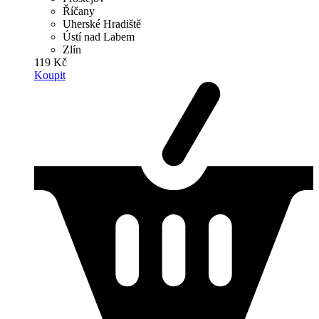
Říčany
Uherské Hradiště
Ústí nad Labem
Zlín
119 Kč
Koupit