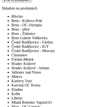
Skladem na prodejnách
Břeclav
Brno - Královo Pole
Brno - OC Olympia
Brno - střed
Brno - Židenice
Brno Galerie Vaňkovka
České Budějovice - Globus
České Budějovice - IGY
České Budějovice - Mercury
Chomutov
Frýdek-Místek
Hradec Králové
Hradec Králové - Atrium
Jablonec nad Nisou
Jihlava
Karlovy Vary
Karviná OC Korso
Kladno
Kolín
Liberec
Mladá Boleslav VaprioGO
Most - OC Central