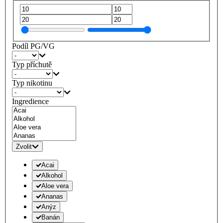
Podíl PG/VG
Typ příchutě
Typ nikotinu
Ingredience
Zvolit
Acai
Alkohol
Aloe vera
Ananas
Anýz
Banán