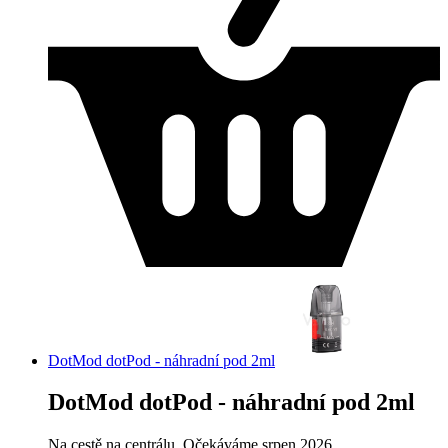
DotMod dotPod - náhradní pod 2ml
DotMod dotPod - náhradní pod 2ml
Na cestě na centrálu, Očekáváme srpen 2026