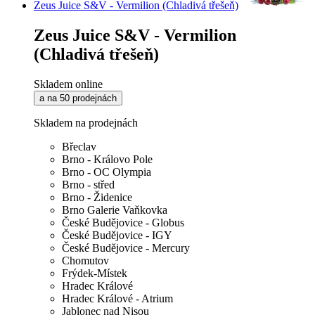
Zeus Juice S&V - Vermilion (Chladivá třešeň)
Zeus Juice S&V - Vermilion
(Chladivá třešeň)
Skladem online
a na 50 prodejnách
Skladem na prodejnách
Břeclav
Brno - Královo Pole
Brno - OC Olympia
Brno - střed
Brno - Židenice
Brno Galerie Vaňkovka
České Budějovice - Globus
České Budějovice - IGY
České Budějovice - Mercury
Chomutov
Frýdek-Místek
Hradec Králové
Hradec Králové - Atrium
Jablonec nad Nisou