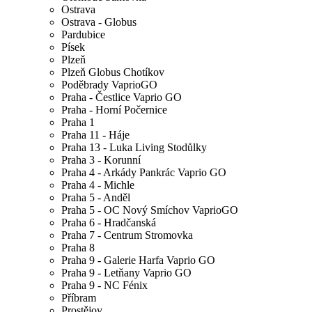
Ostrava
Ostrava - Globus
Pardubice
Písek
Plzeň
Plzeň Globus Chotíkov
Poděbrady VaprioGO
Praha - Čestlice Vaprio GO
Praha - Horní Počernice
Praha 1
Praha 11 - Háje
Praha 13 - Luka Living Stodůlky
Praha 3 - Korunní
Praha 4 - Arkády Pankrác Vaprio GO
Praha 4 - Michle
Praha 5 - Anděl
Praha 5 - OC Nový Smíchov VaprioGO
Praha 6 - Hradčanská
Praha 7 - Centrum Stromovka
Praha 8
Praha 9 - Galerie Harfa Vaprio GO
Praha 9 - Letňany Vaprio GO
Praha 9 - NC Fénix
Příbram
Prostějov