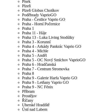
Písek
Plzeň
Plzeň Globus Chotíkov
Poděbrady VaprioGO
Praha - Čestlice Vaprio GO
Praha - Horní Počernice
Praha 1
Praha 11 - Háje
Praha 13 - Luka Living Stodůlky
Praha 3 - Korunní
Praha 4 - Arkády Pankrác Vaprio GO
Praha 4 - Michle
Praha 5 - Anděl
Praha 5 - OC Nový Smíchov VaprioGO
Praha 6 - Hradčanská
Praha 7 - Centrum Stromovka
Praha 8
Praha 9 - Galerie Harfa Vaprio GO
Praha 9 - Letňany Vaprio GO
Praha 9 - NC Fénix
Příbram
Prostějov
Říčany
Uherské Hradiště
Ústí nad Labem