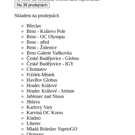
Na 39 prodejnách
Skladem na prodejnách
Břeclav
Brno - Královo Pole
Brno - OC Olympia
Brno - střed
Brno - Židenice
Brno Galerie Vaňkovka
České Budějovice - Globus
České Budějovice - IGY
Chomutov
Frýdek-Místek
Havířov Globus
Hradec Králové
Hradec Králové - Atrium
Jablonec nad Nisou
Jihlava
Karlovy Vary
Karviná OC Korso
Kladno
Liberec
Mladá Boleslav VaprioGO
Olomouc