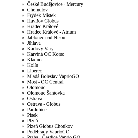
České Budějovice - Mercury
Chomutov
Frýdek-Místek
Havířov Globus
Hradec Králové
Hradec Králové - Atrium
Jablonec nad Nisou
Jihlava
Karlovy Vary
Karviná OC Korso
Kladno
Kolín
Liberec
Mladá Boleslav VaprioGO
Most - OC Central
Olomouc
Olomouc Šantovka
Ostrava
Ostrava - Globus
Pardubice
Písek
Plzeň
Plzeň Globus Chotíkov
Poděbrady VaprioGO
Praha - Čestlice Vaprio GO