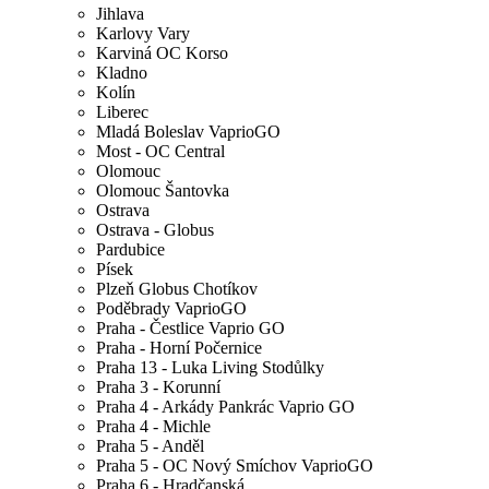
Jihlava
Karlovy Vary
Karviná OC Korso
Kladno
Kolín
Liberec
Mladá Boleslav VaprioGO
Most - OC Central
Olomouc
Olomouc Šantovka
Ostrava
Ostrava - Globus
Pardubice
Písek
Plzeň Globus Chotíkov
Poděbrady VaprioGO
Praha - Čestlice Vaprio GO
Praha - Horní Počernice
Praha 13 - Luka Living Stodůlky
Praha 3 - Korunní
Praha 4 - Arkády Pankrác Vaprio GO
Praha 4 - Michle
Praha 5 - Anděl
Praha 5 - OC Nový Smíchov VaprioGO
Praha 6 - Hradčanská