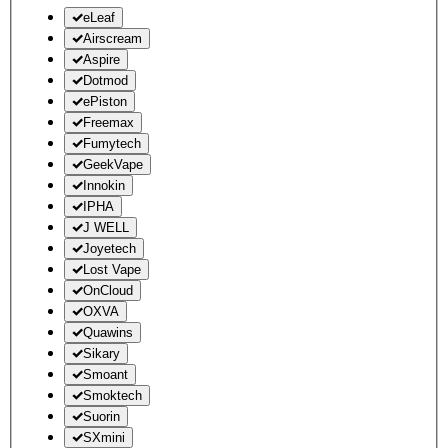
eLeaf
Airscream
Aspire
Dotmod
ePiston
Freemax
Fumytech
GeekVape
Innokin
IPHA
J WELL
Joyetech
Lost Vape
OnCloud
OXVA
Quawins
Sikary
Smoant
Smoktech
Suorin
SXmini