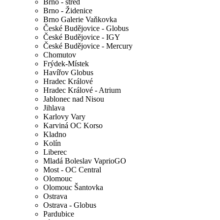
Brno - střed
Brno - Židenice
Brno Galerie Vaňkovka
České Budějovice - Globus
České Budějovice - IGY
České Budějovice - Mercury
Chomutov
Frýdek-Místek
Havířov Globus
Hradec Králové
Hradec Králové - Atrium
Jablonec nad Nisou
Jihlava
Karlovy Vary
Karviná OC Korso
Kladno
Kolín
Liberec
Mladá Boleslav VaprioGO
Most - OC Central
Olomouc
Olomouc Šantovka
Ostrava
Ostrava - Globus
Pardubice