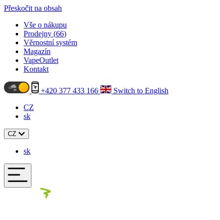
Přeskočit na obsah
Vše o nákupu
Prodejny (
66
)
Věrnostní systém
Magazín
VapeOutlet
Kontakt
+420 377 433 166
Switch to English
CZ
sk
CZ
sk