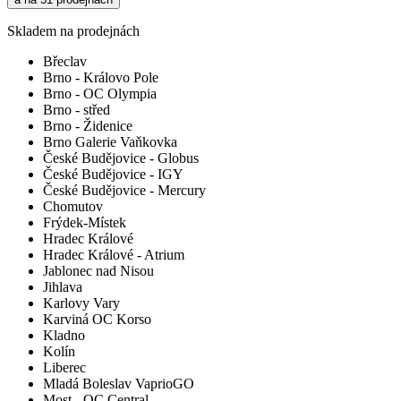
Skladem na prodejnách
Břeclav
Brno - Královo Pole
Brno - OC Olympia
Brno - střed
Brno - Židenice
Brno Galerie Vaňkovka
České Budějovice - Globus
České Budějovice - IGY
České Budějovice - Mercury
Chomutov
Frýdek-Místek
Hradec Králové
Hradec Králové - Atrium
Jablonec nad Nisou
Jihlava
Karlovy Vary
Karviná OC Korso
Kladno
Kolín
Liberec
Mladá Boleslav VaprioGO
Most - OC Central