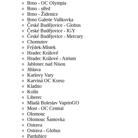
Brno - OC Olympia
Brno - střed
Brno - Židenice
Brno Galerie Vaňkovka
České Budějovice - Globus
České Budějovice - IGY
České Budějovice - Mercury
Chomutov
Frýdek-Místek
Hradec Králové
Hradec Králové - Atrium
Jablonec nad Nisou
Jihlava
Karlovy Vary
Karviná OC Korso
Kladno
Kolín
Liberec
Mladá Boleslav VaprioGO
Most - OC Central
Olomouc
Olomouc Šantovka
Ostrava
Ostrava - Globus
Pardubice