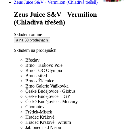
Zeus Juice S&V - Vermilion (Chladivá třešeň)
Zeus Juice S&V - Vermilion
(Chladivá třešeň)
Skladem online
a na 50 prodejnách
Skladem na prodejnách
Břeclav
Brno - Královo Pole
Brno - OC Olympia
Brno - střed
Brno - Židenice
Brno Galerie Vaňkovka
České Budějovice - Globus
České Budějovice - IGY
České Budějovice - Mercury
Chomutov
Frýdek-Místek
Hradec Králové
Hradec Králové - Atrium
Jablonec nad Nisou