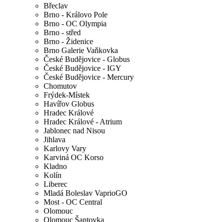
Břeclav
Brno - Královo Pole
Brno - OC Olympia
Brno - střed
Brno - Židenice
Brno Galerie Vaňkovka
České Budějovice - Globus
České Budějovice - IGY
České Budějovice - Mercury
Chomutov
Frýdek-Místek
Havířov Globus
Hradec Králové
Hradec Králové - Atrium
Jablonec nad Nisou
Jihlava
Karlovy Vary
Karviná OC Korso
Kladno
Kolín
Liberec
Mladá Boleslav VaprioGO
Most - OC Central
Olomouc
Olomouc Šantovka