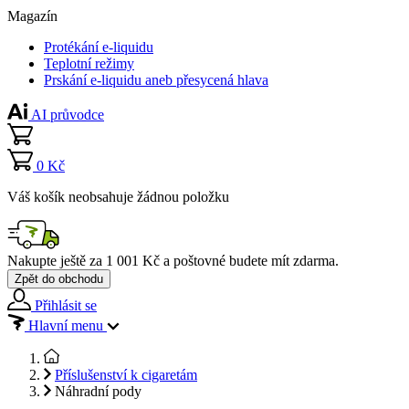
Magazín
Protékání e-liquidu
Teplotní režimy
Prskání e-liquidu aneb přesycená hlava
AI průvodce
0 Kč
Váš košík neobsahuje žádnou položku
Nakupte ještě za
1 001 Kč
a poštovné budete mít
zdarma
.
Zpět do obchodu
Přihlásit se
Hlavní menu
Příslušenství k cigaretám
Náhradní pody