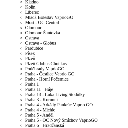
Kladno
Kolín
Liberec
Mladá Boleslav VaprioGO
Most - OC Central
Olomouc
Olomouc Šantovka
Ostrava
Ostrava - Globus
Pardubice
Písek
Plzeň
Plzeň Globus Chotíkov
Poděbrady VaprioGO
Praha - Čestlice Vaprio GO
Praha - Horní Počernice
Praha 1
Praha 11 - Háje
Praha 13 - Luka Living Stodůlky
Praha 3 - Korunní
Praha 4 - Arkády Pankrác Vaprio GO
Praha 4 - Michle
Praha 5 - Anděl
Praha 5 - OC Nový Smíchov VaprioGO
Praha 6 - Hradčanská