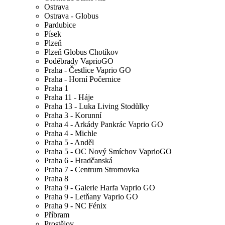
Ostrava
Ostrava - Globus
Pardubice
Písek
Plzeň
Plzeň Globus Chotíkov
Poděbrady VaprioGO
Praha - Čestlice Vaprio GO
Praha - Horní Počernice
Praha 1
Praha 11 - Háje
Praha 13 - Luka Living Stodůlky
Praha 3 - Korunní
Praha 4 - Arkády Pankrác Vaprio GO
Praha 4 - Michle
Praha 5 - Anděl
Praha 5 - OC Nový Smíchov VaprioGO
Praha 6 - Hradčanská
Praha 7 - Centrum Stromovka
Praha 8
Praha 9 - Galerie Harfa Vaprio GO
Praha 9 - Letňany Vaprio GO
Praha 9 - NC Fénix
Příbram
Prostějov