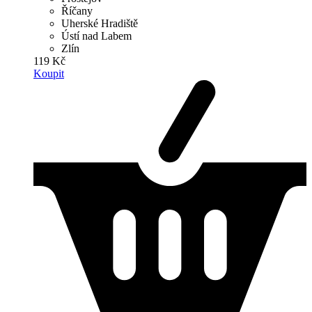
Říčany
Uherské Hradiště
Ústí nad Labem
Zlín
119 Kč
Koupit