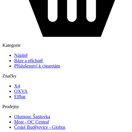
Kategorie
Náplně
Báze a příchutě
Příslušenství k cigaretám
Značky
X4
OXVA
Elfbar
Prodejny
Olomouc Šantovka
Most - OC Central
České Budějovice - Globus