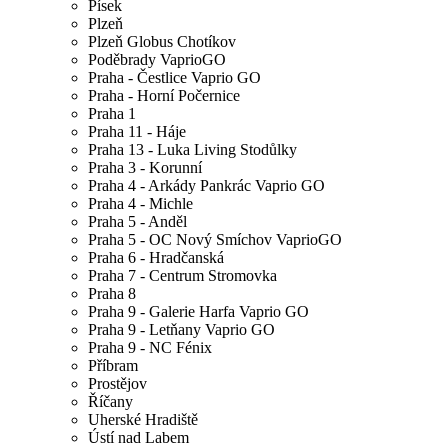
Písek
Plzeň
Plzeň Globus Chotíkov
Poděbrady VaprioGO
Praha - Čestlice Vaprio GO
Praha - Horní Počernice
Praha 1
Praha 11 - Háje
Praha 13 - Luka Living Stodůlky
Praha 3 - Korunní
Praha 4 - Arkády Pankrác Vaprio GO
Praha 4 - Michle
Praha 5 - Anděl
Praha 5 - OC Nový Smíchov VaprioGO
Praha 6 - Hradčanská
Praha 7 - Centrum Stromovka
Praha 8
Praha 9 - Galerie Harfa Vaprio GO
Praha 9 - Letňany Vaprio GO
Praha 9 - NC Fénix
Příbram
Prostějov
Říčany
Uherské Hradiště
Ústí nad Labem