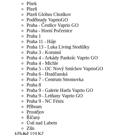
Písek
Plzeň
Plzeň Globus Chotíkov
Poděbrady VaprioGO
Praha - Čestlice Vaprio GO
Praha - Horní Počernice
Praha 1
Praha 11 - Háje
Praha 13 - Luka Living Stodůlky
Praha 3 - Korunní
Praha 4 - Arkády Pankrác Vaprio GO
Praha 4 - Michle
Praha 5 - OC Nový Smíchov VaprioGO
Praha 6 - Hradčanská
Praha 7 - Centrum Stromovka
Praha 8
Praha 9 - Galerie Harfa Vaprio GO
Praha 9 - Letňany Vaprio GO
Praha 9 - NC Fénix
Příbram
Prostějov
Říčany
Ústí nad Labem
Zlín
175 Kč
119 Kč