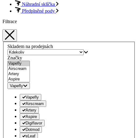
Náhradní sklíčka
Předplněné pody
Filtrace
Skladem na prodejnách
Značky
Vapefly
Vapefly
Airscream
Artery
Aspire
Digiflavor
Dotmod
eLeaf