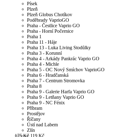
Písek
Plzeň
Plzeň Globus Chotíkov
Poděbrady VaprioGO
Praha - Čestlice Vaprio GO
Praha - Horní Počernice
Praha 1
Praha 11 - Háje
Praha 13 - Luka Living Stodůlky
Praha 3 - Korunní
Praha 4 - Arkády Pankrác Vaprio GO
Praha 4 - Michle
Praha 5 - OC Nový Smíchov VaprioGO
Praha 6 - Hradčanská
Praha 7 - Centrum Stromovka
Praha 8
Praha 9 - Galerie Harfa Vaprio GO
Praha 9 - Letňany Vaprio GO
Praha 9 - NC Fénix
Příbram
Prostějov
Říčany
Ústí nad Labem
Zlín
175 Kč
119 Kč