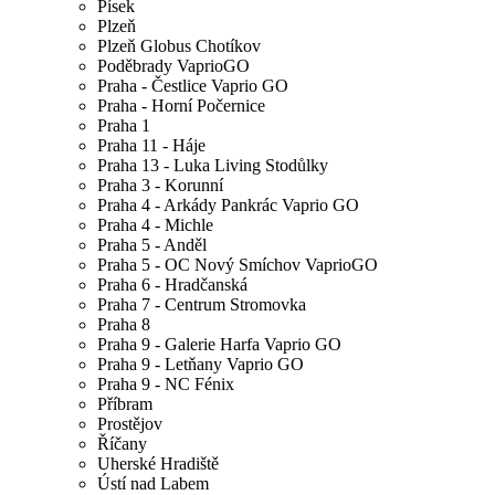
Písek
Plzeň
Plzeň Globus Chotíkov
Poděbrady VaprioGO
Praha - Čestlice Vaprio GO
Praha - Horní Počernice
Praha 1
Praha 11 - Háje
Praha 13 - Luka Living Stodůlky
Praha 3 - Korunní
Praha 4 - Arkády Pankrác Vaprio GO
Praha 4 - Michle
Praha 5 - Anděl
Praha 5 - OC Nový Smíchov VaprioGO
Praha 6 - Hradčanská
Praha 7 - Centrum Stromovka
Praha 8
Praha 9 - Galerie Harfa Vaprio GO
Praha 9 - Letňany Vaprio GO
Praha 9 - NC Fénix
Příbram
Prostějov
Říčany
Uherské Hradiště
Ústí nad Labem