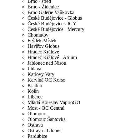
Brno - střed
Brno - Židenice
Brno Galerie Vaňkovka
České Budějovice - Globus
České Budějovice - IGY
České Budějovice - Mercury
Chomutov
Frýdek-Místek
Havířov Globus
Hradec Králové
Hradec Králové - Atrium
Jablonec nad Nisou
Jihlava
Karlovy Vary
Karviná OC Korso
Kladno
Kolín
Liberec
Mladá Boleslav VaprioGO
Most - OC Central
Olomouc
Olomouc Šantovka
Ostrava
Ostrava - Globus
Pardubice