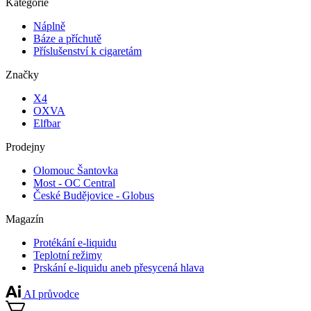
Kategorie
Náplně
Báze a příchutě
Příslušenství k cigaretám
Značky
X4
OXVA
Elfbar
Prodejny
Olomouc Šantovka
Most - OC Central
České Budějovice - Globus
Magazín
Protékání e-liquidu
Teplotní režimy
Prskání e-liquidu aneb přesycená hlava
AI průvodce