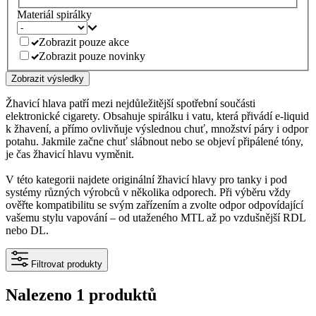
Materiál spirálky
Zobrazit pouze akce
Zobrazit pouze novinky
Zobrazit výsledky
Žhavicí hlava patří mezi nejdůležitější spotřební součásti
elektronické cigarety. Obsahuje spirálku i vatu, která přivádí e-liquid
k žhavení, a přímo ovlivňuje výslednou chuť, množství páry i odpor
potahu. Jakmile začne chuť slábnout nebo se objeví připálené tóny,
je čas žhavicí hlavu vyměnit.
V této kategorii najdete originální žhavicí hlavy pro tanky i pod
systémy různých výrobců v několika odporech. Při výběru vždy
ověřte kompatibilitu se svým zařízením a zvolte odpor odpovídající
vašemu stylu vapování – od utaženého MTL až po vzdušnější RDL
nebo DL.
Filtrovat produkty
Nalezeno 1 produktů