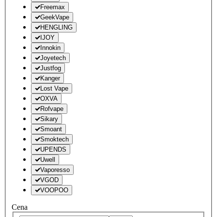
Freemax
GeekVape
HENGLING
IJOY
Innokin
Joyetech
Justfog
Kanger
Lost Vape
OXVA
Rofvape
Sikary
Smoant
Smoktech
UPENDS
Uwell
Vaporesso
VGOD
VOOPOO
Cena