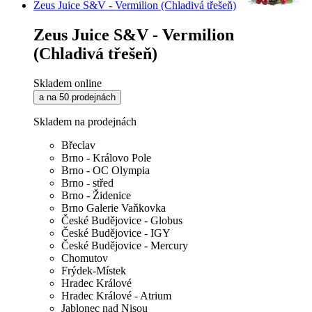
Zeus Juice S&V - Vermilion (Chladivá třešeň)
Zeus Juice S&V - Vermilion
(Chladivá třešeň)
Skladem online
a na 50 prodejnách
Skladem na prodejnách
Břeclav
Brno - Královo Pole
Brno - OC Olympia
Brno - střed
Brno - Židenice
Brno Galerie Vaňkovka
České Budějovice - Globus
České Budějovice - IGY
České Budějovice - Mercury
Chomutov
Frýdek-Místek
Hradec Králové
Hradec Králové - Atrium
Jablonec nad Nisou