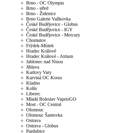
Brno - OC Olympia
Brno - střed
Brno - Židenice
Brno Galerie Vaňkovka
České Budějovice - Globus
České Budějovice - IGY
České Budějovice - Mercury
Chomutov
Frýdek-Místek
Hradec Králové
Hradec Králové - Atrium
Jablonec nad Nisou
Jihlava
Karlovy Vary
Karviná OC Korso
Kladno
Kolín
Liberec
Mladá Boleslav VaprioGO
Most - OC Central
Olomouc
Olomouc Šantovka
Ostrava
Ostrava - Globus
Pardubice