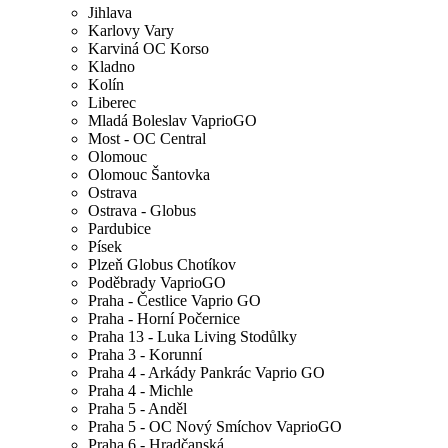
Jihlava
Karlovy Vary
Karviná OC Korso
Kladno
Kolín
Liberec
Mladá Boleslav VaprioGO
Most - OC Central
Olomouc
Olomouc Šantovka
Ostrava
Ostrava - Globus
Pardubice
Písek
Plzeň Globus Chotíkov
Poděbrady VaprioGO
Praha - Čestlice Vaprio GO
Praha - Horní Počernice
Praha 13 - Luka Living Stodůlky
Praha 3 - Korunní
Praha 4 - Arkády Pankrác Vaprio GO
Praha 4 - Michle
Praha 5 - Anděl
Praha 5 - OC Nový Smíchov VaprioGO
Praha 6 - Hradčanská