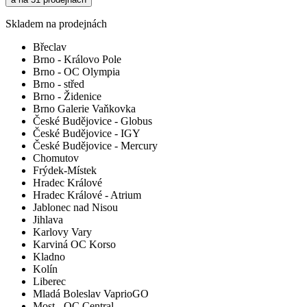
Skladem na prodejnách
Břeclav
Brno - Královo Pole
Brno - OC Olympia
Brno - střed
Brno - Židenice
Brno Galerie Vaňkovka
České Budějovice - Globus
České Budějovice - IGY
České Budějovice - Mercury
Chomutov
Frýdek-Místek
Hradec Králové
Hradec Králové - Atrium
Jablonec nad Nisou
Jihlava
Karlovy Vary
Karviná OC Korso
Kladno
Kolín
Liberec
Mladá Boleslav VaprioGO
Most - OC Central