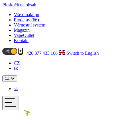
Přeskočit na obsah
Vše o nákupu
Prodejny (
66
)
Věrnostní systém
Magazín
VapeOutlet
Kontakt
+420 377 433 166
Switch to English
CZ
sk
CZ
sk