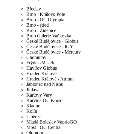
Břeclav
Brno - Královo Pole
Brno - OC Olympia
Brno - střed
Brno - Židenice
Brno Galerie Vaňkovka
České Budějovice - Globus
České Budějovice - IGY
České Budějovice - Mercury
Chomutov
Frýdek-Místek
Havířov Globus
Hradec Králové
Hradec Králové - Atrium
Jablonec nad Nisou
Jihlava
Karlovy Vary
Karviná OC Korso
Kladno
Kolín
Liberec
Mladá Boleslav VaprioGO
Most - OC Central
Olomouc