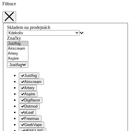
Filtrace
Skladem na prodejnách
Značky
Justfog
Justfog
Airscream
Artery
Aspire
Digiflavor
Dotmod
eLeaf
Freemax
GeekVape
HENGLING