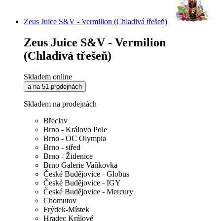
Zeus Juice S&V - Vermilion (Chladivá třešeň)
Zeus Juice S&V - Vermilion
(Chladivá třešeň)
Skladem online
a na 51 prodejnách
Skladem na prodejnách
Břeclav
Brno - Královo Pole
Brno - OC Olympia
Brno - střed
Brno - Židenice
Brno Galerie Vaňkovka
České Budějovice - Globus
České Budějovice - IGY
České Budějovice - Mercury
Chomutov
Frýdek-Místek
Hradec Králové