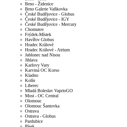
Brno - Židenice
Brno Galerie Vaňkovka
České Budějovice - Globus
České Budějovice - IGY
České Budějovice - Mercury
Chomutov
Frýdek-Místek
Havířov Globus
Hradec Králové
Hradec Králové - Atrium
Jablonec nad Nisou
Jihlava
Karlovy Vary
Karviná OC Korso
Kladno
Kolín
Liberec
Mladá Boleslav VaprioGO
Most - OC Central
Olomouc
Olomouc Šantovka
Ostrava
Ostrava - Globus
Pardubice
Písek