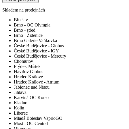
Skladem na prodejnách
Břeclav
Brno - OC Olympia
Brno - střed
Brno - Židenice
Brno Galerie Vaňkovka
České Budějovice - Globus
České Budějovice - IGY
České Budějovice - Mercury
Chomutov
Frýdek-Místek
Havířov Globus
Hradec Králové
Hradec Králové - Atrium
Jablonec nad Nisou
Jihlava
Karviná OC Korso
Kladno
Kolín
Liberec
Mladá Boleslav VaprioGO
Most - OC Central
Olomouc