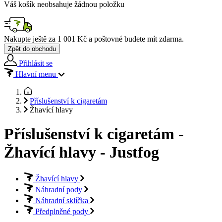
Váš košík neobsahuje žádnou položku
Nakupte ještě za
1 001 Kč
a poštovné budete mít
zdarma
.
Zpět do obchodu
Přihlásit se
Hlavní menu
Příslušenství k cigaretám
Žhavící hlavy
Příslušenství k cigaretám -
Žhavící hlavy - Justfog
Žhavící hlavy
Náhradní pody
Náhradní sklíčka
Předplněné pody