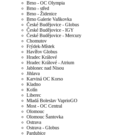
Brno - OC Olympia
Brno - střed
Brno - Židenice
Brno Galerie Vaňkovka
České Budějovice - Globus
České Budějovice - IGY
České Budějovice - Mercury
Chomutov
Frýdek-Místek
Havířov Globus
Hradec Králové
Hradec Králové - Atrium
Jablonec nad Nisou
Jihlava
Karviná OC Korso
Kladno
Kolín
Liberec
Mladá Boleslav VaprioGO
Most - OC Central
Olomouc
Olomouc Šantovka
Ostrava
Ostrava - Globus
Pardubice