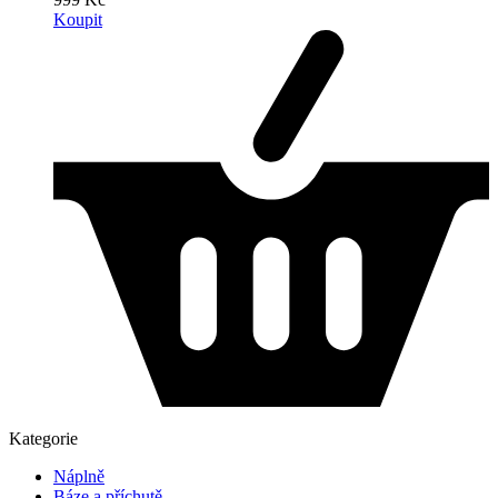
Koupit
Kategorie
Náplně
Báze a příchutě