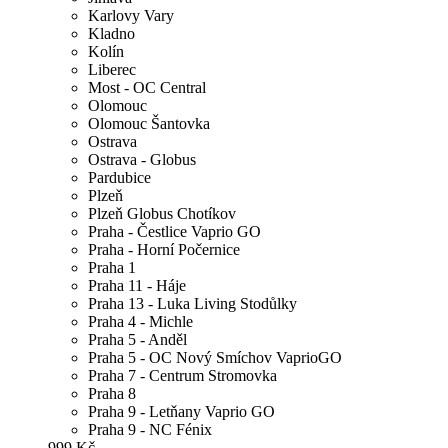
Karlovy Vary
Kladno
Kolín
Liberec
Most - OC Central
Olomouc
Olomouc Šantovka
Ostrava
Ostrava - Globus
Pardubice
Plzeň
Plzeň Globus Chotíkov
Praha - Čestlice Vaprio GO
Praha - Horní Počernice
Praha 1
Praha 11 - Háje
Praha 13 - Luka Living Stodůlky
Praha 4 - Michle
Praha 5 - Anděl
Praha 5 - OC Nový Smíchov VaprioGO
Praha 7 - Centrum Stromovka
Praha 8
Praha 9 - Letňany Vaprio GO
Praha 9 - NC Fénix
999 Kč