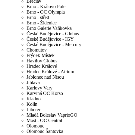
Břeclav
Brno - Královo Pole
Brno - OC Olympia
Brno - střed
Brno - Židenice
Brno Galerie Vaňkovka
České Budějovice - Globus
České Budějovice - IGY
České Budějovice - Mercury
Chomutov
Frýdek-Místek
Havířov Globus
Hradec Králové
Hradec Králové - Atrium
Jablonec nad Nisou
Jihlava
Karlovy Vary
Karviná OC Korso
Kladno
Kolín
Liberec
Mladá Boleslav VaprioGO
Most - OC Central
Olomouc
Olomouc Šantovka