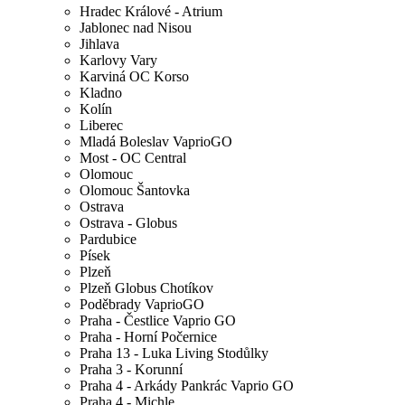
Hradec Králové - Atrium
Jablonec nad Nisou
Jihlava
Karlovy Vary
Karviná OC Korso
Kladno
Kolín
Liberec
Mladá Boleslav VaprioGO
Most - OC Central
Olomouc
Olomouc Šantovka
Ostrava
Ostrava - Globus
Pardubice
Písek
Plzeň
Plzeň Globus Chotíkov
Poděbrady VaprioGO
Praha - Čestlice Vaprio GO
Praha - Horní Počernice
Praha 13 - Luka Living Stodůlky
Praha 3 - Korunní
Praha 4 - Arkády Pankrác Vaprio GO
Praha 4 - Michle