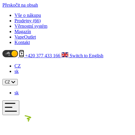
Přeskočit na obsah
Vše o nákupu
Prodejny (
66
)
Věrnostní systém
Magazín
VapeOutlet
Kontakt
+420 377 433 166
Switch to English
CZ
sk
CZ
sk