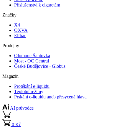
Příslušenství k cigaretám
Značky
X4
OXVA
Elfbar
Prodejny
Olomouc Šantovka
Most - OC Central
České Budějovice - Globus
Magazín
Protékání e-liquidu
Teplotní režimy
Prskání e-liquidu aneb přesycená hlava
AI průvodce
0 Kč