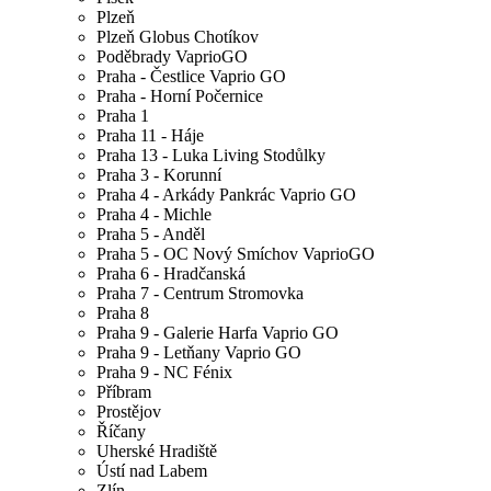
Plzeň
Plzeň Globus Chotíkov
Poděbrady VaprioGO
Praha - Čestlice Vaprio GO
Praha - Horní Počernice
Praha 1
Praha 11 - Háje
Praha 13 - Luka Living Stodůlky
Praha 3 - Korunní
Praha 4 - Arkády Pankrác Vaprio GO
Praha 4 - Michle
Praha 5 - Anděl
Praha 5 - OC Nový Smíchov VaprioGO
Praha 6 - Hradčanská
Praha 7 - Centrum Stromovka
Praha 8
Praha 9 - Galerie Harfa Vaprio GO
Praha 9 - Letňany Vaprio GO
Praha 9 - NC Fénix
Příbram
Prostějov
Říčany
Uherské Hradiště
Ústí nad Labem
Zlín