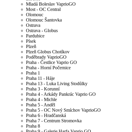
Mladá Boleslav VaprioGO
Most - OC Central
Olomouc
Olomouc Šantovka
Ostrava
Ostrava - Globus
Pardubice
Písek
Plzeň
Plzeň Globus Chotíkov
Poděbrady VaprioGO
Praha - Čestlice Vaprio GO
Praha - Horní Počernice
Praha 1
Praha 11 - Háje
Praha 13 - Luka Living Stodůlky
Praha 3 - Korunní
Praha 4 - Arkády Pankrác Vaprio GO
Praha 4 - Michle
Praha 5 - Anděl
Praha 5 - OC Nový Smíchov VaprioGO
Praha 6 - Hradčanská
Praha 7 - Centrum Stromovka
Praha 8
Praha 9 - Galerie Harfa Vaprio GO