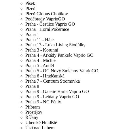
Písek
Plzeň
Plzeň Globus Chotíkov
Poděbrady VaprioGO
Praha - Čestlice Vaprio GO
Praha - Horní Počernice
Praha 1
Praha 11 - Háje
Praha 13 - Luka Living Stodůlky
Praha 3 - Korunní
Praha 4 - Arkády Pankrác Vaprio GO
Praha 4 - Michle
Praha 5 - Anděl
Praha 5 - OC Nový Smíchov VaprioGO
Praha 6 - Hradčanská
Praha 7 - Centrum Stromovka
Praha 8
Praha 9 - Galerie Harfa Vaprio GO
Praha 9 - Letňany Vaprio GO
Praha 9 - NC Fénix
Příbram
Prostějov
Říčany
Uherské Hradiště
Ústí nad Labem