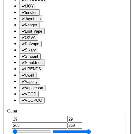
IJOY
Innokin
Joyetech
Kanger
Lost Vape
OXVA
Rofvape
Sikary
Smoant
Smoktech
UPENDS
Uwell
Vapefly
Vaporesso
VGOD
VOOPOO
Cena