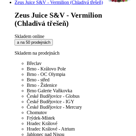
Zeus Juice S&V - Vermilion (Chladivá třešeň)
Zeus Juice S&V - Vermilion
(Chladivá třešeň)
Skladem online
a na 50 prodejnách
Skladem na prodejnách
Břeclav
Brno - Královo Pole
Brno - OC Olympia
Brno - střed
Brno - Židenice
Brno Galerie Vaňkovka
České Budějovice - Globus
České Budějovice - IGY
České Budějovice - Mercury
Chomutov
Frýdek-Místek
Hradec Králové
Hradec Králové - Atrium
Jablonec nad Nisou