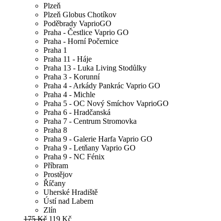
Plzeň
Plzeň Globus Chotíkov
Poděbrady VaprioGO
Praha - Čestlice Vaprio GO
Praha - Horní Počernice
Praha 1
Praha 11 - Háje
Praha 13 - Luka Living Stodůlky
Praha 3 - Korunní
Praha 4 - Arkády Pankrác Vaprio GO
Praha 4 - Michle
Praha 5 - OC Nový Smíchov VaprioGO
Praha 6 - Hradčanská
Praha 7 - Centrum Stromovka
Praha 8
Praha 9 - Galerie Harfa Vaprio GO
Praha 9 - Letňany Vaprio GO
Praha 9 - NC Fénix
Příbram
Prostějov
Říčany
Uherské Hradiště
Ústí nad Labem
Zlín
175 Kč
119 Kč