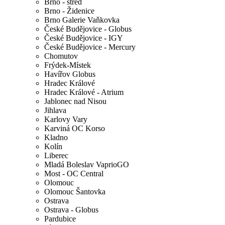
Brno - střed
Brno - Židenice
Brno Galerie Vaňkovka
České Budějovice - Globus
České Budějovice - IGY
České Budějovice - Mercury
Chomutov
Frýdek-Místek
Havířov Globus
Hradec Králové
Hradec Králové - Atrium
Jablonec nad Nisou
Jihlava
Karlovy Vary
Karviná OC Korso
Kladno
Kolín
Liberec
Mladá Boleslav VaprioGO
Most - OC Central
Olomouc
Olomouc Šantovka
Ostrava
Ostrava - Globus
Pardubice