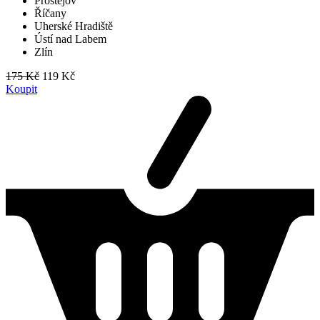
Prostějov
Říčany
Uherské Hradiště
Ústí nad Labem
Zlín
175 Kč
119 Kč
Koupit