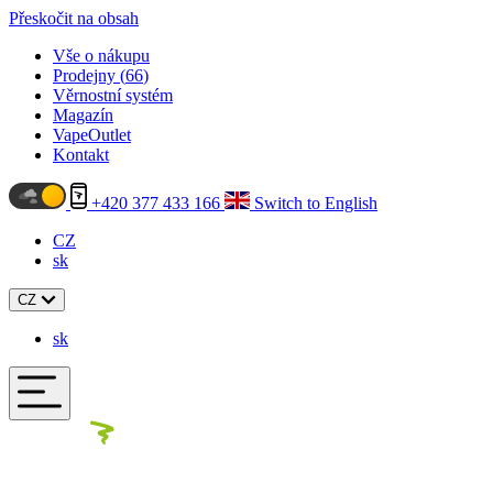
Přeskočit na obsah
Vše o nákupu
Prodejny (
66
)
Věrnostní systém
Magazín
VapeOutlet
Kontakt
+420 377 433 166
Switch to English
CZ
sk
CZ
sk