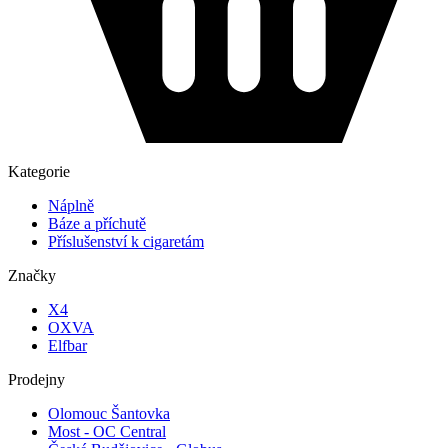
Kategorie
Náplně
Báze a příchutě
Příslušenství k cigaretám
Značky
X4
OXVA
Elfbar
Prodejny
Olomouc Šantovka
Most - OC Central