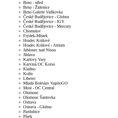
Brno - střed
Brno - Židenice
Brno Galerie Vaňkovka
České Budějovice - Globus
České Budějovice - IGY
České Budějovice - Mercury
Chomutov
Frýdek-Místek
Hradec Králové
Hradec Králové - Atrium
Jablonec nad Nisou
Jihlava
Karlovy Vary
Karviná OC Korso
Kladno
Kolín
Liberec
Mladá Boleslav VaprioGO
Most - OC Central
Olomouc
Olomouc Šantovka
Ostrava
Ostrava - Globus
Pardubice
Písek