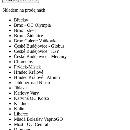
Skladem na prodejnách
Břeclav
Brno - OC Olympia
Brno - střed
Brno - Židenice
Brno Galerie Vaňkovka
České Budějovice - Globus
České Budějovice - IGY
České Budějovice - Mercury
Chomutov
Frýdek-Místek
Hradec Králové
Hradec Králové - Atrium
Jablonec nad Nisou
Jihlava
Karlovy Vary
Karviná OC Korso
Kladno
Kolín
Liberec
Mladá Boleslav VaprioGO
Most - OC Central
Olomouc