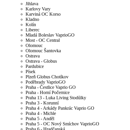
Jihlava
Karlovy Vary
Karviná OC Korso
Kladno
Kolín
Liberec
Mladá Boleslav VaprioGO
Most - OC Central
Olomouc
Olomouc Šantovka
Ostrava
Ostrava - Globus
Pardubice
Písek
Plzeň Globus Chotíkov
Poděbrady VaprioGO
Praha - Čestlice Vaprio GO
Praha - Horní Počernice
Praha 13 - Luka Living Stodůlky
Praha 3 - Korunní
Praha 4 - Arkády Pankrác Vaprio GO
Praha 4 - Michle
Praha 5 - Anděl
Praha 5 - OC Nový Smíchov VaprioGO
Praha 6 - Hradčanská