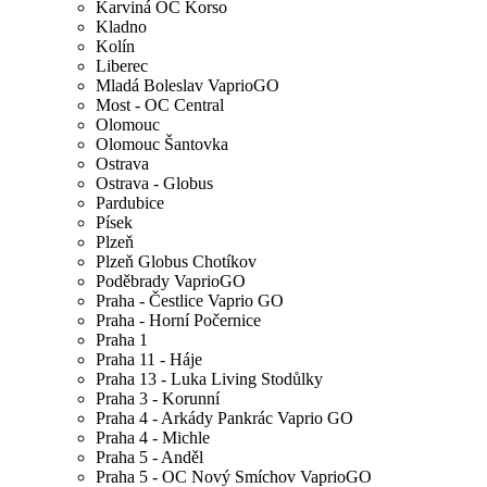
Karviná OC Korso
Kladno
Kolín
Liberec
Mladá Boleslav VaprioGO
Most - OC Central
Olomouc
Olomouc Šantovka
Ostrava
Ostrava - Globus
Pardubice
Písek
Plzeň
Plzeň Globus Chotíkov
Poděbrady VaprioGO
Praha - Čestlice Vaprio GO
Praha - Horní Počernice
Praha 1
Praha 11 - Háje
Praha 13 - Luka Living Stodůlky
Praha 3 - Korunní
Praha 4 - Arkády Pankrác Vaprio GO
Praha 4 - Michle
Praha 5 - Anděl
Praha 5 - OC Nový Smíchov VaprioGO