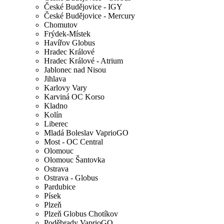
České Budějovice - IGY
České Budějovice - Mercury
Chomutov
Frýdek-Místek
Havířov Globus
Hradec Králové
Hradec Králové - Atrium
Jablonec nad Nisou
Jihlava
Karlovy Vary
Karviná OC Korso
Kladno
Kolín
Liberec
Mladá Boleslav VaprioGO
Most - OC Central
Olomouc
Olomouc Šantovka
Ostrava
Ostrava - Globus
Pardubice
Písek
Plzeň
Plzeň Globus Chotíkov
Poděbrady VaprioGO