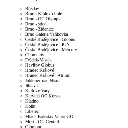
Břeclav
Brno - Královo Pole
Brno - OC Olympia
Brno - střed
Brno - Židenice
Brno Galerie Vaňkovka
České Budějovice - Globus
České Budějovice - IGY
České Budějovice - Mercury
Chomutov
Frýdek-Místek
Havířov Globus
Hradec Králové
Hradec Králové - Atrium
Jablonec nad Nisou
Jihlava
Karlovy Vary
Karviná OC Korso
Kladno
Kolín
Liberec
Mladá Boleslav VaprioGO
Most - OC Central
Olomouc