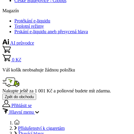
České Budějovice - Globus
Magazín
Protékání e-liquidu
Teplotní režimy
Prskání e-liquidu aneb přesycená hlava
AI průvodce
0 Kč
Váš košík neobsahuje žádnou položku
Nakupte ještě za
1 001 Kč
a poštovné budete mít
zdarma
.
Zpět do obchodu
Přihlásit se
Hlavní menu
Příslušenství k cigaretám
Žhavící hlavy