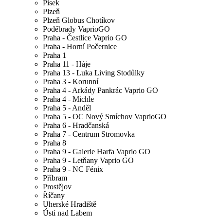
Písek
Plzeň
Plzeň Globus Chotíkov
Poděbrady VaprioGO
Praha - Čestlice Vaprio GO
Praha - Horní Počernice
Praha 1
Praha 11 - Háje
Praha 13 - Luka Living Stodůlky
Praha 3 - Korunní
Praha 4 - Arkády Pankrác Vaprio GO
Praha 4 - Michle
Praha 5 - Anděl
Praha 5 - OC Nový Smíchov VaprioGO
Praha 6 - Hradčanská
Praha 7 - Centrum Stromovka
Praha 8
Praha 9 - Galerie Harfa Vaprio GO
Praha 9 - Letňany Vaprio GO
Praha 9 - NC Fénix
Příbram
Prostějov
Říčany
Uherské Hradiště
Ústí nad Labem