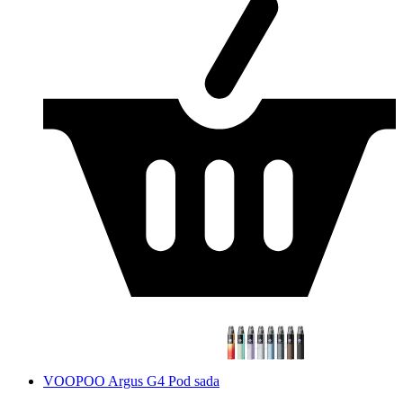
VOOPOO Argus G4 Pod sada