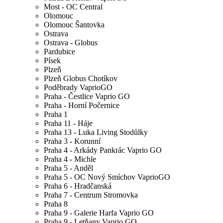
Most - OC Central
Olomouc
Olomouc Šantovka
Ostrava
Ostrava - Globus
Pardubice
Písek
Plzeň
Plzeň Globus Chotíkov
Poděbrady VaprioGO
Praha - Čestlice Vaprio GO
Praha - Horní Počernice
Praha 1
Praha 11 - Háje
Praha 13 - Luka Living Stodůlky
Praha 3 - Korunní
Praha 4 - Arkády Pankrác Vaprio GO
Praha 4 - Michle
Praha 5 - Anděl
Praha 5 - OC Nový Smíchov VaprioGO
Praha 6 - Hradčanská
Praha 7 - Centrum Stromovka
Praha 8
Praha 9 - Galerie Harfa Vaprio GO
Praha 9 - Letňany Vaprio GO