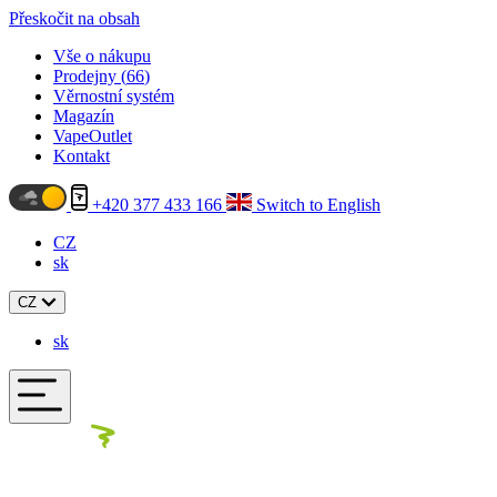
Přeskočit na obsah
Vše o nákupu
Prodejny (
66
)
Věrnostní systém
Magazín
VapeOutlet
Kontakt
+420 377 433 166
Switch to English
CZ
sk
CZ
sk