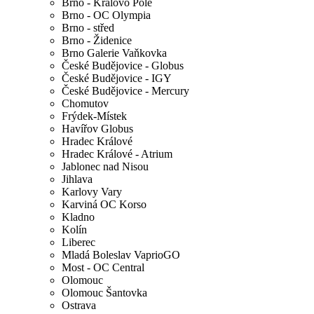
Brno - Královo Pole
Brno - OC Olympia
Brno - střed
Brno - Židenice
Brno Galerie Vaňkovka
České Budějovice - Globus
České Budějovice - IGY
České Budějovice - Mercury
Chomutov
Frýdek-Místek
Havířov Globus
Hradec Králové
Hradec Králové - Atrium
Jablonec nad Nisou
Jihlava
Karlovy Vary
Karviná OC Korso
Kladno
Kolín
Liberec
Mladá Boleslav VaprioGO
Most - OC Central
Olomouc
Olomouc Šantovka
Ostrava