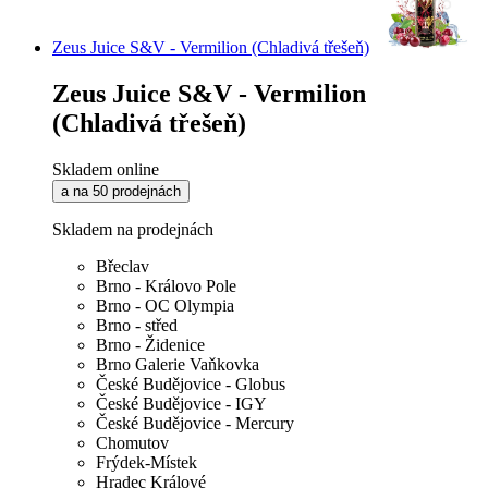
Zeus Juice S&V - Vermilion (Chladivá třešeň)
Zeus Juice S&V - Vermilion
(Chladivá třešeň)
Skladem online
a na 50 prodejnách
Skladem na prodejnách
Břeclav
Brno - Královo Pole
Brno - OC Olympia
Brno - střed
Brno - Židenice
Brno Galerie Vaňkovka
České Budějovice - Globus
České Budějovice - IGY
České Budějovice - Mercury
Chomutov
Frýdek-Místek
Hradec Králové