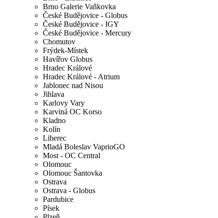
Brno Galerie Vaňkovka
České Budějovice - Globus
České Budějovice - IGY
České Budějovice - Mercury
Chomutov
Frýdek-Místek
Havířov Globus
Hradec Králové
Hradec Králové - Atrium
Jablonec nad Nisou
Jihlava
Karlovy Vary
Karviná OC Korso
Kladno
Kolín
Liberec
Mladá Boleslav VaprioGO
Most - OC Central
Olomouc
Olomouc Šantovka
Ostrava
Ostrava - Globus
Pardubice
Písek
Plzeň