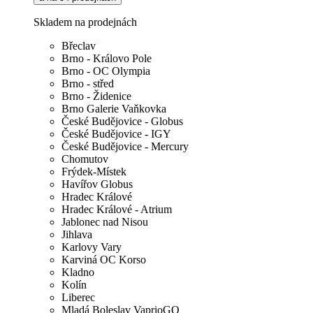
Skladem na prodejnách
Břeclav
Brno - Královo Pole
Brno - OC Olympia
Brno - střed
Brno - Židenice
Brno Galerie Vaňkovka
České Budějovice - Globus
České Budějovice - IGY
České Budějovice - Mercury
Chomutov
Frýdek-Místek
Havířov Globus
Hradec Králové
Hradec Králové - Atrium
Jablonec nad Nisou
Jihlava
Karlovy Vary
Karviná OC Korso
Kladno
Kolín
Liberec
Mladá Boleslav VaprioGO