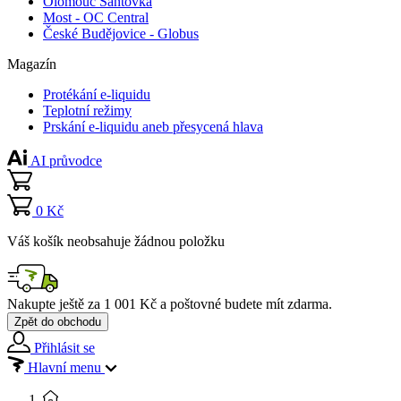
Olomouc Šantovka
Most - OC Central
České Budějovice - Globus
Magazín
Protékání e-liquidu
Teplotní režimy
Prskání e-liquidu aneb přesycená hlava
AI průvodce
0 Kč
Váš košík neobsahuje žádnou položku
Nakupte ještě za
1 001 Kč
a poštovné budete mít
zdarma
.
Zpět do obchodu
Přihlásit se
Hlavní menu