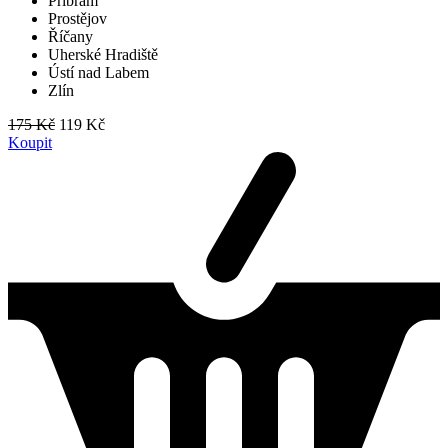
Příbram
Prostějov
Říčany
Uherské Hradiště
Ústí nad Labem
Zlín
175 Kč
119 Kč
Koupit