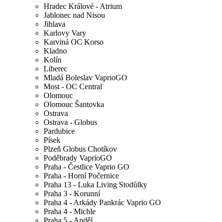
Hradec Králové - Atrium
Jablonec nad Nisou
Jihlava
Karlovy Vary
Karviná OC Korso
Kladno
Kolín
Liberec
Mladá Boleslav VaprioGO
Most - OC Central
Olomouc
Olomouc Šantovka
Ostrava
Ostrava - Globus
Pardubice
Písek
Plzeň Globus Chotíkov
Poděbrady VaprioGO
Praha - Čestlice Vaprio GO
Praha - Horní Počernice
Praha 13 - Luka Living Stodůlky
Praha 3 - Korunní
Praha 4 - Arkády Pankrác Vaprio GO
Praha 4 - Michle
Praha 5 - Anděl