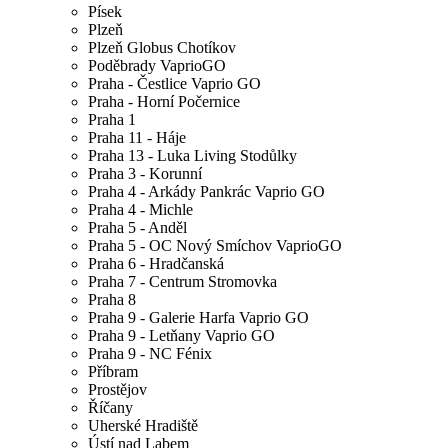
Písek
Plzeň
Plzeň Globus Chotíkov
Poděbrady VaprioGO
Praha - Čestlice Vaprio GO
Praha - Horní Počernice
Praha 1
Praha 11 - Háje
Praha 13 - Luka Living Stodůlky
Praha 3 - Korunní
Praha 4 - Arkády Pankrác Vaprio GO
Praha 4 - Michle
Praha 5 - Anděl
Praha 5 - OC Nový Smíchov VaprioGO
Praha 6 - Hradčanská
Praha 7 - Centrum Stromovka
Praha 8
Praha 9 - Galerie Harfa Vaprio GO
Praha 9 - Letňany Vaprio GO
Praha 9 - NC Fénix
Příbram
Prostějov
Říčany
Uherské Hradiště
Ústí nad Labem