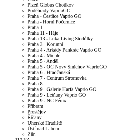
Plzeň Globus Chotíkov
Poděbrady VaprioGO
Praha - Čestlice Vaprio GO
Praha - Horní Počernice
Praha 1
Praha 11 - Háje
Praha 13 - Luka Living Stodůlky
Praha 3 - Korunní
Praha 4 - Arkády Pankrác Vaprio GO
Praha 4 - Michle
Praha 5 - Anděl
Praha 5 - OC Nový Smíchov VaprioGO
Praha 6 - Hradčanská
Praha 7 - Centrum Stromovka
Praha 8
Praha 9 - Galerie Harfa Vaprio GO
Praha 9 - Letňany Vaprio GO
Praha 9 - NC Fénix
Příbram
Prostějov
Říčany
Uherské Hradiště
Ústí nad Labem
Zlín
119 Kč