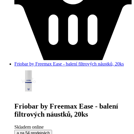
Friobar by Freemax Ease - balení filtrových náustků, 20ks
Friobar by Freemax Ease - balení
filtrových náustků, 20ks
Skladem online
a na 54 prodejnách