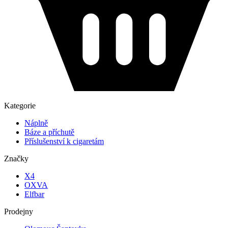
Kategorie
Náplně
Báze a příchutě
Příslušenství k cigaretám
Značky
X4
OXVA
Elfbar
Prodejny