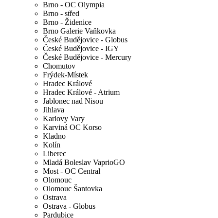
Brno - OC Olympia
Brno - střed
Brno - Židenice
Brno Galerie Vaňkovka
České Budějovice - Globus
České Budějovice - IGY
České Budějovice - Mercury
Chomutov
Frýdek-Místek
Hradec Králové
Hradec Králové - Atrium
Jablonec nad Nisou
Jihlava
Karlovy Vary
Karviná OC Korso
Kladno
Kolín
Liberec
Mladá Boleslav VaprioGO
Most - OC Central
Olomouc
Olomouc Šantovka
Ostrava
Ostrava - Globus
Pardubice