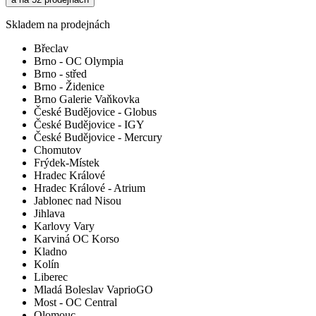
Skladem na prodejnách
Břeclav
Brno - OC Olympia
Brno - střed
Brno - Židenice
Brno Galerie Vaňkovka
České Budějovice - Globus
České Budějovice - IGY
České Budějovice - Mercury
Chomutov
Frýdek-Místek
Hradec Králové
Hradec Králové - Atrium
Jablonec nad Nisou
Jihlava
Karlovy Vary
Karviná OC Korso
Kladno
Kolín
Liberec
Mladá Boleslav VaprioGO
Most - OC Central
Olomouc