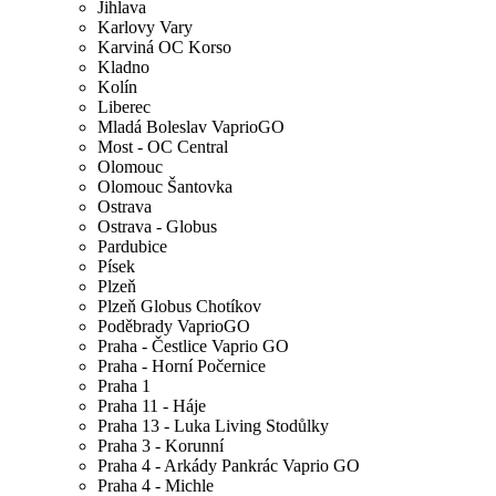
Jihlava
Karlovy Vary
Karviná OC Korso
Kladno
Kolín
Liberec
Mladá Boleslav VaprioGO
Most - OC Central
Olomouc
Olomouc Šantovka
Ostrava
Ostrava - Globus
Pardubice
Písek
Plzeň
Plzeň Globus Chotíkov
Poděbrady VaprioGO
Praha - Čestlice Vaprio GO
Praha - Horní Počernice
Praha 1
Praha 11 - Háje
Praha 13 - Luka Living Stodůlky
Praha 3 - Korunní
Praha 4 - Arkády Pankrác Vaprio GO
Praha 4 - Michle