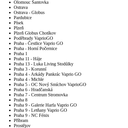
Olomouc Šantovka
Ostrava
Ostrava - Globus
Pardubice
Písek
Plzeň
Plzeň Globus Chotíkov
Poděbrady VaprioGO
Praha - Čestlice Vaprio GO
Praha - Horní Počernice
Praha 1
Praha 11 - Háje
Praha 13 - Luka Living Stodůlky
Praha 3 - Korunní
Praha 4 - Arkády Pankrác Vaprio GO
Praha 4 - Michle
Praha 5 - OC Nový Smíchov VaprioGO
Praha 6 - Hradčanská
Praha 7 - Centrum Stromovka
Praha 8
Praha 9 - Galerie Harfa Vaprio GO
Praha 9 - Letňany Vaprio GO
Praha 9 - NC Fénix
Příbram
Prostějov