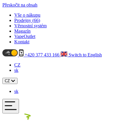
Přeskočit na obsah
Vše o nákupu
Prodejny (
66
)
Věrnostní systém
Magazín
VapeOutlet
Kontakt
+420 377 433 166
Switch to English
CZ
sk
CZ
sk