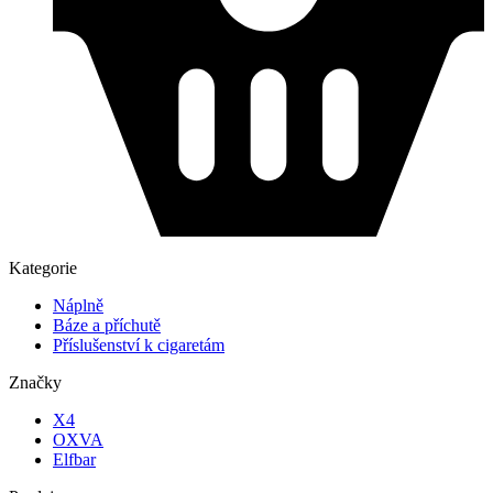
Kategorie
Náplně
Báze a příchutě
Příslušenství k cigaretám
Značky
X4
OXVA
Elfbar