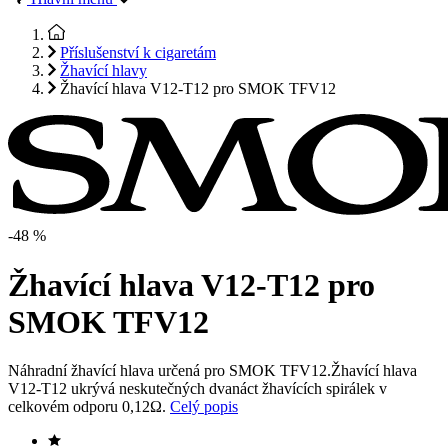
Příslušenství k cigaretám
Žhavící hlavy
Žhavící hlava V12-T12 pro SMOK TFV12
-48 %
Žhavící hlava V12-T12 pro
SMOK TFV12
Náhradní žhavící hlava určená pro SMOK TFV12.Žhavící hlava
V12-T12 ukrývá neskutečných dvanáct žhavících spirálek v
celkovém odporu 0,12Ω.
Celý popis