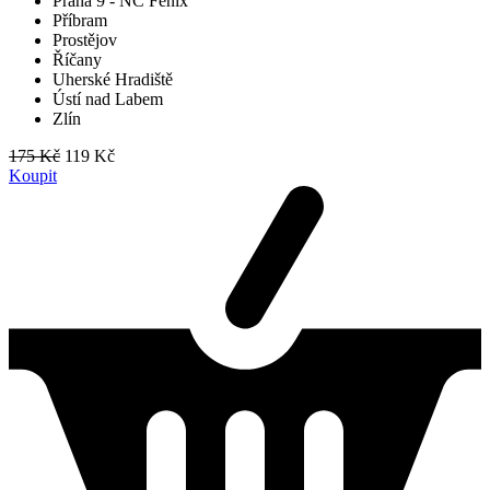
Praha 9 - NC Fénix
Příbram
Prostějov
Říčany
Uherské Hradiště
Ústí nad Labem
Zlín
175 Kč
119 Kč
Koupit