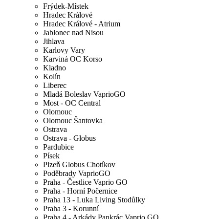
Frýdek-Místek
Hradec Králové
Hradec Králové - Atrium
Jablonec nad Nisou
Jihlava
Karlovy Vary
Karviná OC Korso
Kladno
Kolín
Liberec
Mladá Boleslav VaprioGO
Most - OC Central
Olomouc
Olomouc Šantovka
Ostrava
Ostrava - Globus
Pardubice
Písek
Plzeň Globus Chotíkov
Poděbrady VaprioGO
Praha - Čestlice Vaprio GO
Praha - Horní Počernice
Praha 13 - Luka Living Stodůlky
Praha 3 - Korunní
Praha 4 - Arkády Pankrác Vaprio GO