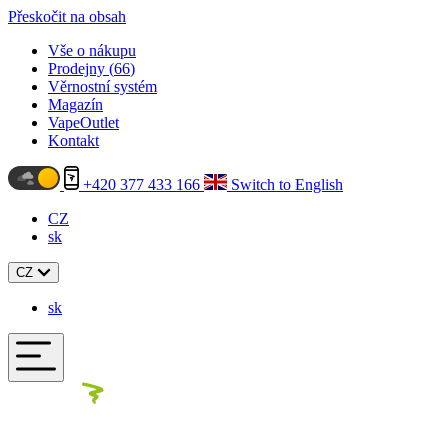
Přeskočit na obsah
Vše o nákupu
Prodejny (
66
)
Věrnostní systém
Magazín
VapeOutlet
Kontakt
+420 377 433 166
Switch to English
CZ
sk
CZ
sk