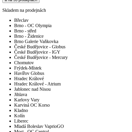
Skladem na prodejnách
Břeclav
Brno - OC Olympia
Brno - střed
Brno - Židenice
Brno Galerie Vaňkovka
České Budějovice - Globus
České Budějovice - IGY
České Budějovice - Mercury
Chomutov
Frýdek-Místek
Havířov Globus
Hradec Králové
Hradec Králové - Atrium
Jablonec nad Nisou
Jihlava
Karlovy Vary
Karviná OC Korso
Kladno
Kolín
Liberec
Mladá Boleslav VaprioGO
Most - OC Central