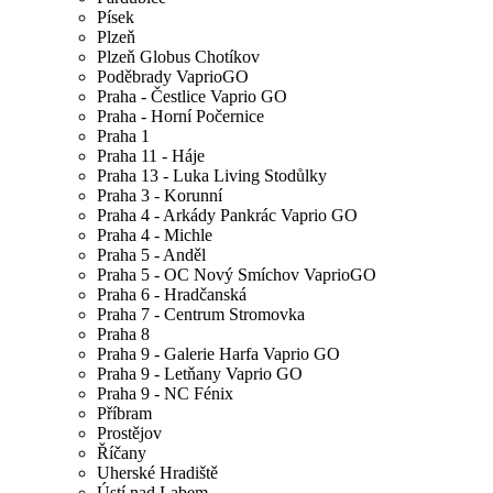
Písek
Plzeň
Plzeň Globus Chotíkov
Poděbrady VaprioGO
Praha - Čestlice Vaprio GO
Praha - Horní Počernice
Praha 1
Praha 11 - Háje
Praha 13 - Luka Living Stodůlky
Praha 3 - Korunní
Praha 4 - Arkády Pankrác Vaprio GO
Praha 4 - Michle
Praha 5 - Anděl
Praha 5 - OC Nový Smíchov VaprioGO
Praha 6 - Hradčanská
Praha 7 - Centrum Stromovka
Praha 8
Praha 9 - Galerie Harfa Vaprio GO
Praha 9 - Letňany Vaprio GO
Praha 9 - NC Fénix
Příbram
Prostějov
Říčany
Uherské Hradiště
Ústí nad Labem