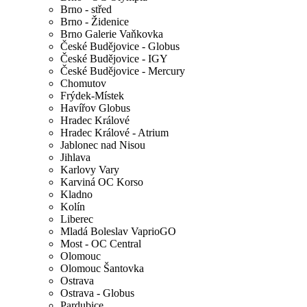
Brno - střed
Brno - Židenice
Brno Galerie Vaňkovka
České Budějovice - Globus
České Budějovice - IGY
České Budějovice - Mercury
Chomutov
Frýdek-Místek
Havířov Globus
Hradec Králové
Hradec Králové - Atrium
Jablonec nad Nisou
Jihlava
Karlovy Vary
Karviná OC Korso
Kladno
Kolín
Liberec
Mladá Boleslav VaprioGO
Most - OC Central
Olomouc
Olomouc Šantovka
Ostrava
Ostrava - Globus
Pardubice