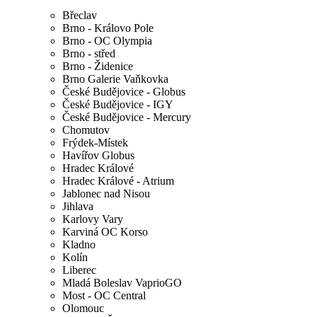
Břeclav
Brno - Královo Pole
Brno - OC Olympia
Brno - střed
Brno - Židenice
Brno Galerie Vaňkovka
České Budějovice - Globus
České Budějovice - IGY
České Budějovice - Mercury
Chomutov
Frýdek-Místek
Havířov Globus
Hradec Králové
Hradec Králové - Atrium
Jablonec nad Nisou
Jihlava
Karlovy Vary
Karviná OC Korso
Kladno
Kolín
Liberec
Mladá Boleslav VaprioGO
Most - OC Central
Olomouc