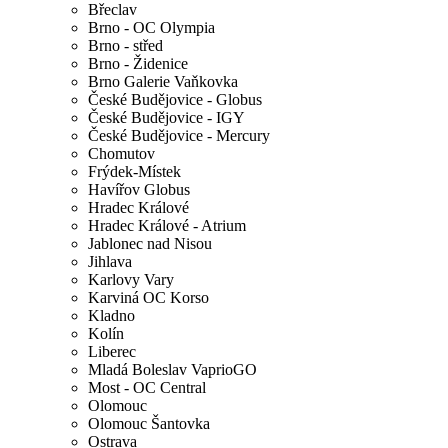
Břeclav
Brno - OC Olympia
Brno - střed
Brno - Židenice
Brno Galerie Vaňkovka
České Budějovice - Globus
České Budějovice - IGY
České Budějovice - Mercury
Chomutov
Frýdek-Místek
Havířov Globus
Hradec Králové
Hradec Králové - Atrium
Jablonec nad Nisou
Jihlava
Karlovy Vary
Karviná OC Korso
Kladno
Kolín
Liberec
Mladá Boleslav VaprioGO
Most - OC Central
Olomouc
Olomouc Šantovka
Ostrava