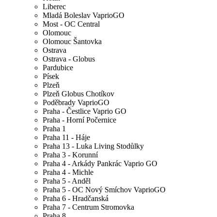
Liberec
Mladá Boleslav VaprioGO
Most - OC Central
Olomouc
Olomouc Šantovka
Ostrava
Ostrava - Globus
Pardubice
Písek
Plzeň
Plzeň Globus Chotíkov
Poděbrady VaprioGO
Praha - Čestlice Vaprio GO
Praha - Horní Počernice
Praha 1
Praha 11 - Háje
Praha 13 - Luka Living Stodůlky
Praha 3 - Korunní
Praha 4 - Arkády Pankrác Vaprio GO
Praha 4 - Michle
Praha 5 - Anděl
Praha 5 - OC Nový Smíchov VaprioGO
Praha 6 - Hradčanská
Praha 7 - Centrum Stromovka
Praha 8