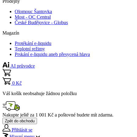
Prodejny
Olomouc Šantovka
Most - OC Central
České Budějovice - Globus
Magazín
Protékání e-liquidu
Teplotní režimy
Prskání e-liquidu aneb přesycená hlava
AI průvodce
0 Kč
Váš košík neobsahuje žádnou položku
Nakupte ještě za
1 001 Kč
a poštovné budete mít
zdarma
.
Zpět do obchodu
Přihlásit se
Hlavní menu