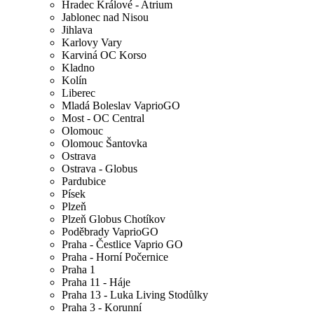
Hradec Králové - Atrium
Jablonec nad Nisou
Jihlava
Karlovy Vary
Karviná OC Korso
Kladno
Kolín
Liberec
Mladá Boleslav VaprioGO
Most - OC Central
Olomouc
Olomouc Šantovka
Ostrava
Ostrava - Globus
Pardubice
Písek
Plzeň
Plzeň Globus Chotíkov
Poděbrady VaprioGO
Praha - Čestlice Vaprio GO
Praha - Horní Počernice
Praha 1
Praha 11 - Háje
Praha 13 - Luka Living Stodůlky
Praha 3 - Korunní