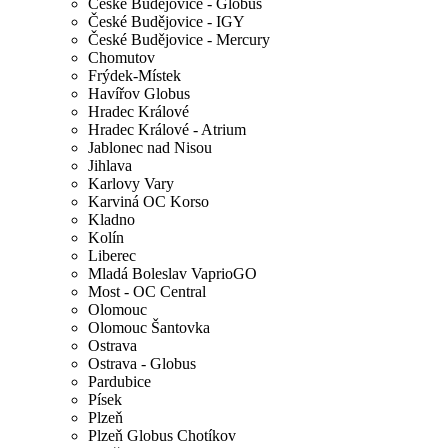
České Budějovice - Globus
České Budějovice - IGY
České Budějovice - Mercury
Chomutov
Frýdek-Místek
Havířov Globus
Hradec Králové
Hradec Králové - Atrium
Jablonec nad Nisou
Jihlava
Karlovy Vary
Karviná OC Korso
Kladno
Kolín
Liberec
Mladá Boleslav VaprioGO
Most - OC Central
Olomouc
Olomouc Šantovka
Ostrava
Ostrava - Globus
Pardubice
Písek
Plzeň
Plzeň Globus Chotíkov