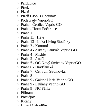
Pardubice
Písek
Plzeň
Plzeň Globus Chotíkov
Poděbrady VaprioGO
Praha - Čestlice Vaprio GO
Praha - Horní Počernice
Praha 1
Praha 11 - Háje
Praha 13 - Luka Living Stodůlky
Praha 3 - Korunní
Praha 4 - Arkády Pankrác Vaprio GO
Praha 4 - Michle
Praha 5 - Anděl
Praha 5 - OC Nový Smíchov VaprioGO
Praha 6 - Hradčanská
Praha 7 - Centrum Stromovka
Praha 8
Praha 9 - Galerie Harfa Vaprio GO
Praha 9 - Letňany Vaprio GO
Praha 9 - NC Fénix
Příbram
Prostějov
Říčany
Uherské Hradiště