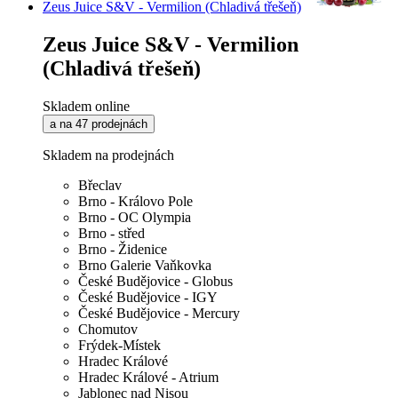
Zeus Juice S&V - Vermilion (Chladivá třešeň)
Zeus Juice S&V - Vermilion
(Chladivá třešeň)
Skladem online
a na 47 prodejnách
Skladem na prodejnách
Břeclav
Brno - Královo Pole
Brno - OC Olympia
Brno - střed
Brno - Židenice
Brno Galerie Vaňkovka
České Budějovice - Globus
České Budějovice - IGY
České Budějovice - Mercury
Chomutov
Frýdek-Místek
Hradec Králové
Hradec Králové - Atrium
Jablonec nad Nisou