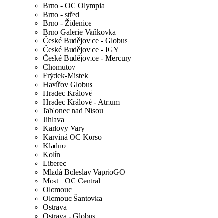
Brno - OC Olympia
Brno - střed
Brno - Židenice
Brno Galerie Vaňkovka
České Budějovice - Globus
České Budějovice - IGY
České Budějovice - Mercury
Chomutov
Frýdek-Místek
Havířov Globus
Hradec Králové
Hradec Králové - Atrium
Jablonec nad Nisou
Jihlava
Karlovy Vary
Karviná OC Korso
Kladno
Kolín
Liberec
Mladá Boleslav VaprioGO
Most - OC Central
Olomouc
Olomouc Šantovka
Ostrava
Ostrava - Globus