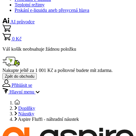
Teplotní režimy
Prskání e-liquidu aneb přesycená hlava
AI průvodce
0 Kč
Váš košík neobsahuje žádnou položku
Nakupte ještě za
1 001 Kč
a poštovné budete mít
zdarma
.
Zpět do obchodu
Přihlásit se
Hlavní menu
Doplňky
Náustky
Aspire Fluffi - náhradní náustek