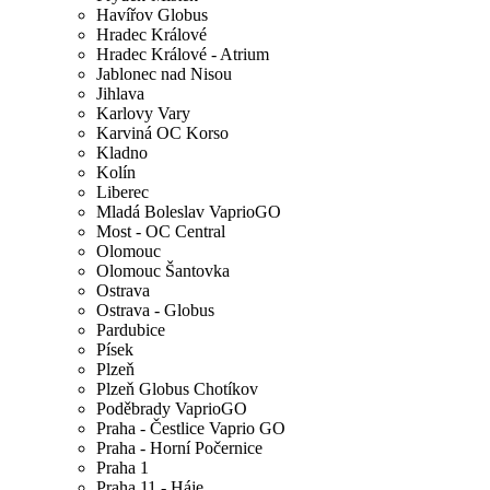
Havířov Globus
Hradec Králové
Hradec Králové - Atrium
Jablonec nad Nisou
Jihlava
Karlovy Vary
Karviná OC Korso
Kladno
Kolín
Liberec
Mladá Boleslav VaprioGO
Most - OC Central
Olomouc
Olomouc Šantovka
Ostrava
Ostrava - Globus
Pardubice
Písek
Plzeň
Plzeň Globus Chotíkov
Poděbrady VaprioGO
Praha - Čestlice Vaprio GO
Praha - Horní Počernice
Praha 1
Praha 11 - Háje