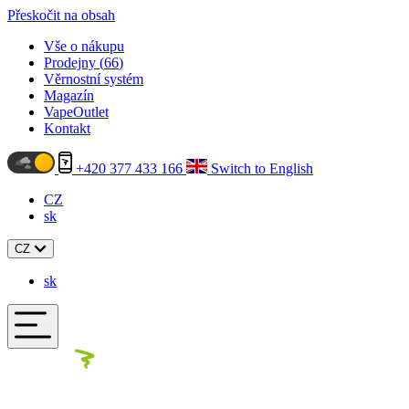
Přeskočit na obsah
Vše o nákupu
Prodejny (
66
)
Věrnostní systém
Magazín
VapeOutlet
Kontakt
+420 377 433 166
Switch to English
CZ
sk
CZ
sk