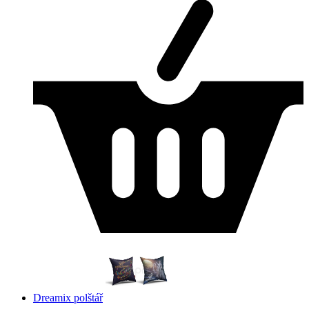
Dreamix polštář