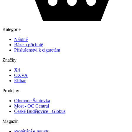
Kategorie
Náplně
Báze a příchutě
Příslušenství k cigaretám
Značky
X4
OXVA
Elfbar
Prodejny
Olomouc Šantovka
Most - OC Central
České Budějovice - Globus
Magazín
Protékání e-liquidu