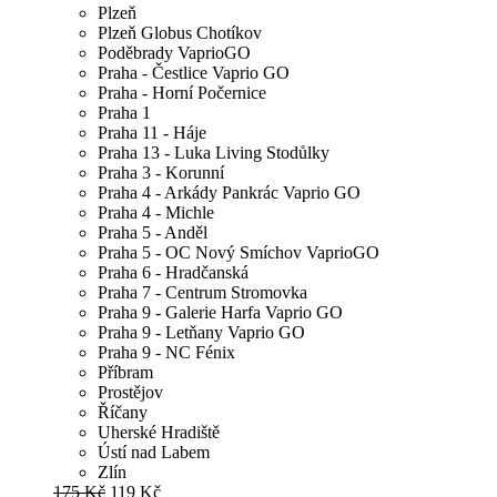
Plzeň
Plzeň Globus Chotíkov
Poděbrady VaprioGO
Praha - Čestlice Vaprio GO
Praha - Horní Počernice
Praha 1
Praha 11 - Háje
Praha 13 - Luka Living Stodůlky
Praha 3 - Korunní
Praha 4 - Arkády Pankrác Vaprio GO
Praha 4 - Michle
Praha 5 - Anděl
Praha 5 - OC Nový Smíchov VaprioGO
Praha 6 - Hradčanská
Praha 7 - Centrum Stromovka
Praha 9 - Galerie Harfa Vaprio GO
Praha 9 - Letňany Vaprio GO
Praha 9 - NC Fénix
Příbram
Prostějov
Říčany
Uherské Hradiště
Ústí nad Labem
Zlín
175 Kč
119 Kč