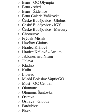
Brno - OC Olympia
Brno - střed
Brno - Židenice
Brno Galerie Vaňkovka
České Budějovice - Globus
České Budějovice - IGY
České Budějovice - Mercury
Chomutov
Frýdek-Místek
Havířov Globus
Hradec Králové
Hradec Králové - Atrium
Jablonec nad Nisou
Jihlava
Kladno
Kolín
Liberec
Mladá Boleslav VaprioGO
Most - OC Central
Olomouc
Olomouc Šantovka
Ostrava
Ostrava - Globus
Pardubice
Písek