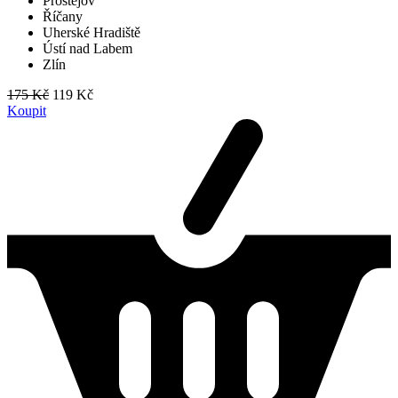
Prostějov
Říčany
Uherské Hradiště
Ústí nad Labem
Zlín
175 Kč
119 Kč
Koupit