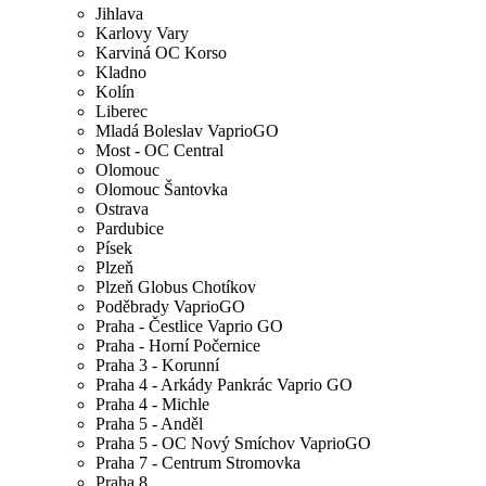
Jihlava
Karlovy Vary
Karviná OC Korso
Kladno
Kolín
Liberec
Mladá Boleslav VaprioGO
Most - OC Central
Olomouc
Olomouc Šantovka
Ostrava
Pardubice
Písek
Plzeň
Plzeň Globus Chotíkov
Poděbrady VaprioGO
Praha - Čestlice Vaprio GO
Praha - Horní Počernice
Praha 3 - Korunní
Praha 4 - Arkády Pankrác Vaprio GO
Praha 4 - Michle
Praha 5 - Anděl
Praha 5 - OC Nový Smíchov VaprioGO
Praha 7 - Centrum Stromovka
Praha 8