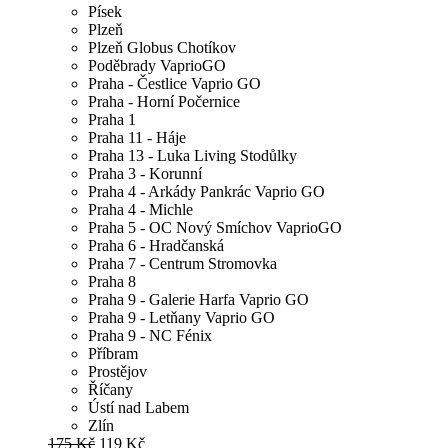
Písek
Plzeň
Plzeň Globus Chotíkov
Poděbrady VaprioGO
Praha - Čestlice Vaprio GO
Praha - Horní Počernice
Praha 1
Praha 11 - Háje
Praha 13 - Luka Living Stodůlky
Praha 3 - Korunní
Praha 4 - Arkády Pankrác Vaprio GO
Praha 4 - Michle
Praha 5 - OC Nový Smíchov VaprioGO
Praha 6 - Hradčanská
Praha 7 - Centrum Stromovka
Praha 8
Praha 9 - Galerie Harfa Vaprio GO
Praha 9 - Letňany Vaprio GO
Praha 9 - NC Fénix
Příbram
Prostějov
Říčany
Ústí nad Labem
Zlín
175 Kč
119 Kč