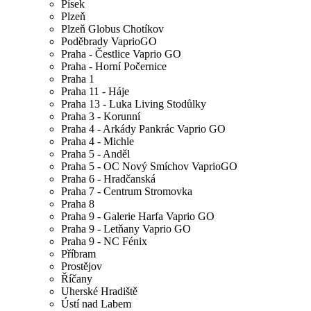
Písek
Plzeň
Plzeň Globus Chotíkov
Poděbrady VaprioGO
Praha - Čestlice Vaprio GO
Praha - Horní Počernice
Praha 1
Praha 11 - Háje
Praha 13 - Luka Living Stodůlky
Praha 3 - Korunní
Praha 4 - Arkády Pankrác Vaprio GO
Praha 4 - Michle
Praha 5 - Anděl
Praha 5 - OC Nový Smíchov VaprioGO
Praha 6 - Hradčanská
Praha 7 - Centrum Stromovka
Praha 8
Praha 9 - Galerie Harfa Vaprio GO
Praha 9 - Letňany Vaprio GO
Praha 9 - NC Fénix
Příbram
Prostějov
Říčany
Uherské Hradiště
Ústí nad Labem