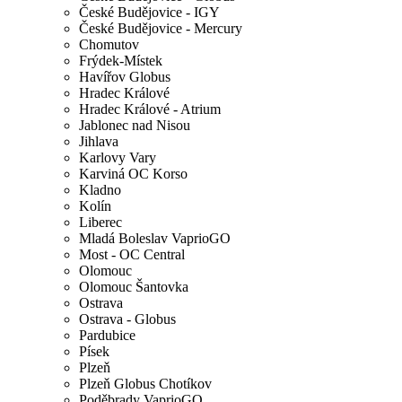
České Budějovice - IGY
České Budějovice - Mercury
Chomutov
Frýdek-Místek
Havířov Globus
Hradec Králové
Hradec Králové - Atrium
Jablonec nad Nisou
Jihlava
Karlovy Vary
Karviná OC Korso
Kladno
Kolín
Liberec
Mladá Boleslav VaprioGO
Most - OC Central
Olomouc
Olomouc Šantovka
Ostrava
Ostrava - Globus
Pardubice
Písek
Plzeň
Plzeň Globus Chotíkov
Poděbrady VaprioGO