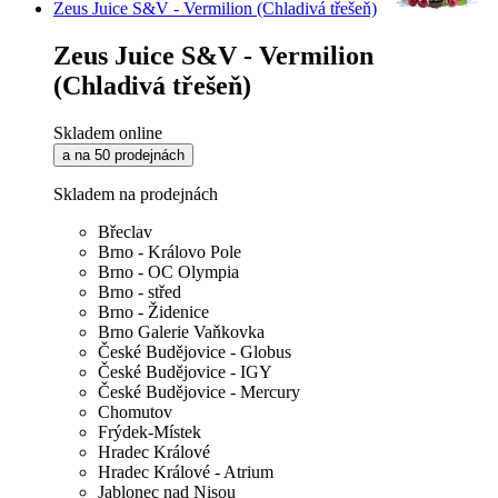
Zeus Juice S&V - Vermilion (Chladivá třešeň)
Zeus Juice S&V - Vermilion
(Chladivá třešeň)
Skladem online
a na 50 prodejnách
Skladem na prodejnách
Břeclav
Brno - Královo Pole
Brno - OC Olympia
Brno - střed
Brno - Židenice
Brno Galerie Vaňkovka
České Budějovice - Globus
České Budějovice - IGY
České Budějovice - Mercury
Chomutov
Frýdek-Místek
Hradec Králové
Hradec Králové - Atrium
Jablonec nad Nisou