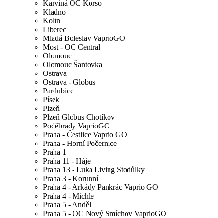
Karviná OC Korso
Kladno
Kolín
Liberec
Mladá Boleslav VaprioGO
Most - OC Central
Olomouc
Olomouc Šantovka
Ostrava
Ostrava - Globus
Pardubice
Písek
Plzeň
Plzeň Globus Chotíkov
Poděbrady VaprioGO
Praha - Čestlice Vaprio GO
Praha - Horní Počernice
Praha 1
Praha 11 - Háje
Praha 13 - Luka Living Stodůlky
Praha 3 - Korunní
Praha 4 - Arkády Pankrác Vaprio GO
Praha 4 - Michle
Praha 5 - Anděl
Praha 5 - OC Nový Smíchov VaprioGO