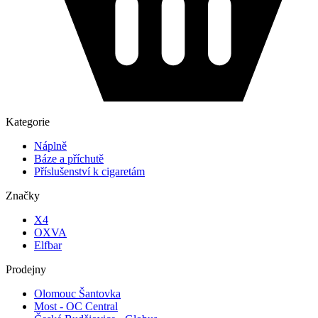
Kategorie
Náplně
Báze a příchutě
Příslušenství k cigaretám
Značky
X4
OXVA
Elfbar
Prodejny
Olomouc Šantovka
Most - OC Central