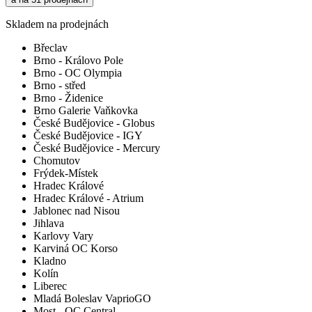
Skladem na prodejnách
Břeclav
Brno - Královo Pole
Brno - OC Olympia
Brno - střed
Brno - Židenice
Brno Galerie Vaňkovka
České Budějovice - Globus
České Budějovice - IGY
České Budějovice - Mercury
Chomutov
Frýdek-Místek
Hradec Králové
Hradec Králové - Atrium
Jablonec nad Nisou
Jihlava
Karlovy Vary
Karviná OC Korso
Kladno
Kolín
Liberec
Mladá Boleslav VaprioGO
Most - OC Central