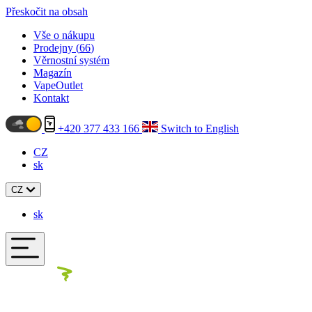
Přeskočit na obsah
Vše o nákupu
Prodejny (
66
)
Věrnostní systém
Magazín
VapeOutlet
Kontakt
+420 377 433 166
Switch to English
CZ
sk
CZ
sk