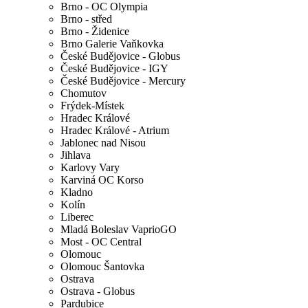
Brno - OC Olympia
Brno - střed
Brno - Židenice
Brno Galerie Vaňkovka
České Budějovice - Globus
České Budějovice - IGY
České Budějovice - Mercury
Chomutov
Frýdek-Místek
Hradec Králové
Hradec Králové - Atrium
Jablonec nad Nisou
Jihlava
Karlovy Vary
Karviná OC Korso
Kladno
Kolín
Liberec
Mladá Boleslav VaprioGO
Most - OC Central
Olomouc
Olomouc Šantovka
Ostrava
Ostrava - Globus
Pardubice