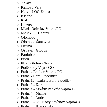
Jihlava
Karlovy Vary
Karviná OC Korso
Kladno
Kolín
Liberec
Mladá Boleslav VaprioGO
Most - OC Central
Olomouc
Olomouc Šantovka
Ostrava
Ostrava - Globus
Pardubice
Písek
Plzeň Globus Chotíkov
Poděbrady VaprioGO
Praha - Čestlice Vaprio GO
Praha - Horní Počernice
Praha 13 - Luka Living Stodůlky
Praha 3 - Korunní
Praha 4 - Arkády Pankrác Vaprio GO
Praha 4 - Michle
Praha 5 - Anděl
Praha 5 - OC Nový Smíchov VaprioGO
Praha 6 - Hradčanská