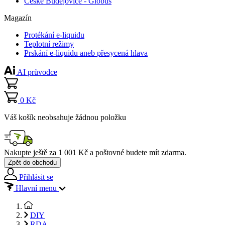
České Budějovice - Globus
Magazín
Protékání e-liquidu
Teplotní režimy
Prskání e-liquidu aneb přesycená hlava
AI průvodce
0 Kč
Váš košík neobsahuje žádnou položku
Nakupte ještě za
1 001 Kč
a poštovné budete mít
zdarma
.
Zpět do obchodu
Přihlásit se
Hlavní menu
DIY
RDA