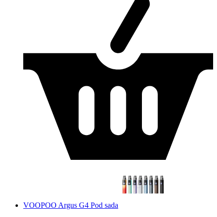
VOOPOO Argus G4 Pod sada