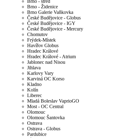
Brno - střed
Brno - Židenice
Brno Galerie Vaňkovka
České Budějovice - Globus
České Budějovice - IGY
České Budějovice - Mercury
Chomutov
Frýdek-Místek
Havířov Globus
Hradec Králové
Hradec Králové - Atrium
Jablonec nad Nisou
Jihlava
Karlovy Vary
Karviná OC Korso
Kladno
Kolín
Liberec
Mladá Boleslav VaprioGO
Most - OC Central
Olomouc
Olomouc Šantovka
Ostrava
Ostrava - Globus
Pardubice