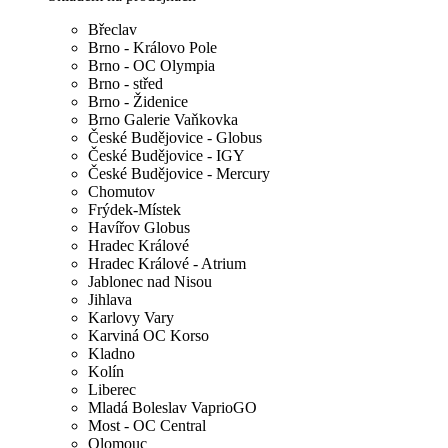
Břeclav
Brno - Královo Pole
Brno - OC Olympia
Brno - střed
Brno - Židenice
Brno Galerie Vaňkovka
České Budějovice - Globus
České Budějovice - IGY
České Budějovice - Mercury
Chomutov
Frýdek-Místek
Havířov Globus
Hradec Králové
Hradec Králové - Atrium
Jablonec nad Nisou
Jihlava
Karlovy Vary
Karviná OC Korso
Kladno
Kolín
Liberec
Mladá Boleslav VaprioGO
Most - OC Central
Olomouc