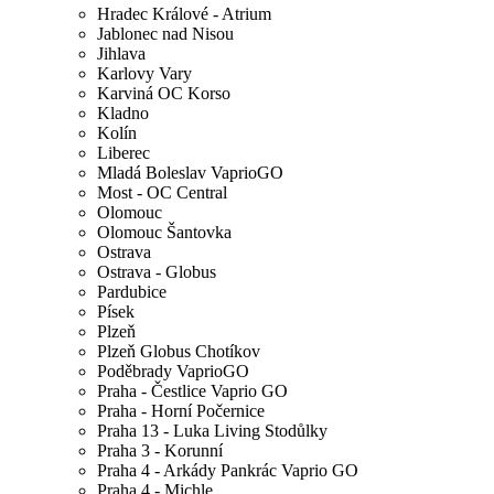
Hradec Králové - Atrium
Jablonec nad Nisou
Jihlava
Karlovy Vary
Karviná OC Korso
Kladno
Kolín
Liberec
Mladá Boleslav VaprioGO
Most - OC Central
Olomouc
Olomouc Šantovka
Ostrava
Ostrava - Globus
Pardubice
Písek
Plzeň
Plzeň Globus Chotíkov
Poděbrady VaprioGO
Praha - Čestlice Vaprio GO
Praha - Horní Počernice
Praha 13 - Luka Living Stodůlky
Praha 3 - Korunní
Praha 4 - Arkády Pankrác Vaprio GO
Praha 4 - Michle