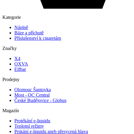
Kategorie
Náplně
Báze a příchutě
Příslušenství k cigaretám
Značky
X4
OXVA
Elfbar
Prodejny
Olomouc Šantovka
Most - OC Central
České Budějovice - Globus
Magazín
Protékání e-liquidu
Teplotní režimy
Prskání e-liquidu aneb přesycená hlava