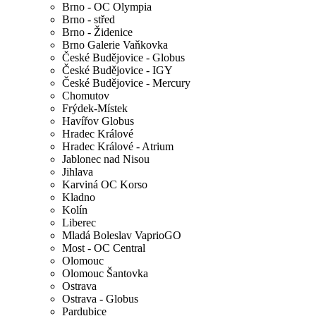
Brno - OC Olympia
Brno - střed
Brno - Židenice
Brno Galerie Vaňkovka
České Budějovice - Globus
České Budějovice - IGY
České Budějovice - Mercury
Chomutov
Frýdek-Místek
Havířov Globus
Hradec Králové
Hradec Králové - Atrium
Jablonec nad Nisou
Jihlava
Karviná OC Korso
Kladno
Kolín
Liberec
Mladá Boleslav VaprioGO
Most - OC Central
Olomouc
Olomouc Šantovka
Ostrava
Ostrava - Globus
Pardubice