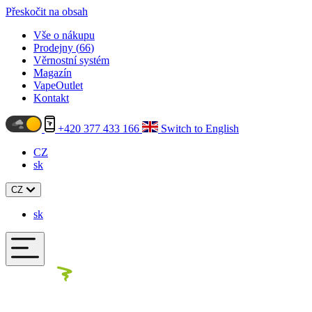
Přeskočit na obsah
Vše o nákupu
Prodejny (
66
)
Věrnostní systém
Magazín
VapeOutlet
Kontakt
+420 377 433 166
Switch to English
CZ
sk
CZ
sk