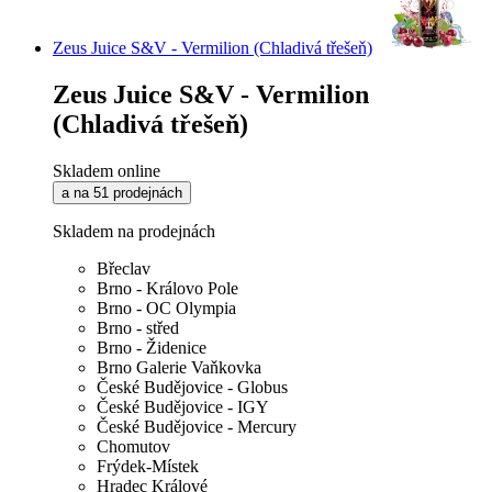
Zeus Juice S&V - Vermilion (Chladivá třešeň)
Zeus Juice S&V - Vermilion
(Chladivá třešeň)
Skladem online
a na 51 prodejnách
Skladem na prodejnách
Břeclav
Brno - Královo Pole
Brno - OC Olympia
Brno - střed
Brno - Židenice
Brno Galerie Vaňkovka
České Budějovice - Globus
České Budějovice - IGY
České Budějovice - Mercury
Chomutov
Frýdek-Místek
Hradec Králové