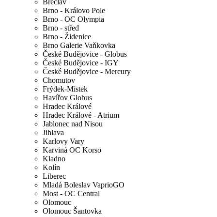
Břeclav
Brno - Královo Pole
Brno - OC Olympia
Brno - střed
Brno - Židenice
Brno Galerie Vaňkovka
České Budějovice - Globus
České Budějovice - IGY
České Budějovice - Mercury
Chomutov
Frýdek-Místek
Havířov Globus
Hradec Králové
Hradec Králové - Atrium
Jablonec nad Nisou
Jihlava
Karlovy Vary
Karviná OC Korso
Kladno
Kolín
Liberec
Mladá Boleslav VaprioGO
Most - OC Central
Olomouc
Olomouc Šantovka