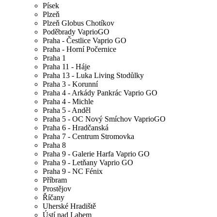
Písek
Plzeň
Plzeň Globus Chotíkov
Poděbrady VaprioGO
Praha - Čestlice Vaprio GO
Praha - Horní Počernice
Praha 1
Praha 11 - Háje
Praha 13 - Luka Living Stodůlky
Praha 3 - Korunní
Praha 4 - Arkády Pankrác Vaprio GO
Praha 4 - Michle
Praha 5 - Anděl
Praha 5 - OC Nový Smíchov VaprioGO
Praha 6 - Hradčanská
Praha 7 - Centrum Stromovka
Praha 8
Praha 9 - Galerie Harfa Vaprio GO
Praha 9 - Letňany Vaprio GO
Praha 9 - NC Fénix
Příbram
Prostějov
Říčany
Uherské Hradiště
Ústí nad Labem