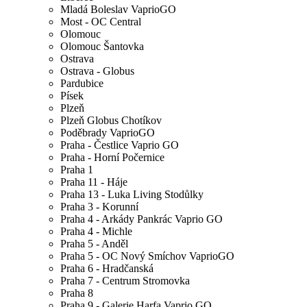
Mladá Boleslav VaprioGO
Most - OC Central
Olomouc
Olomouc Šantovka
Ostrava
Ostrava - Globus
Pardubice
Písek
Plzeň
Plzeň Globus Chotíkov
Poděbrady VaprioGO
Praha - Čestlice Vaprio GO
Praha - Horní Počernice
Praha 1
Praha 11 - Háje
Praha 13 - Luka Living Stodůlky
Praha 3 - Korunní
Praha 4 - Arkády Pankrác Vaprio GO
Praha 4 - Michle
Praha 5 - Anděl
Praha 5 - OC Nový Smíchov VaprioGO
Praha 6 - Hradčanská
Praha 7 - Centrum Stromovka
Praha 8
Praha 9 - Galerie Harfa Vaprio GO