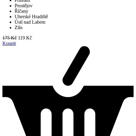
Příbram
Prostějov
Říčany
Uherské Hradiště
Ústí nad Labem
Zlín
175 Kč
119 Kč
Koupit