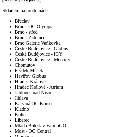
Skladem na prodejnách
Břeclav
Brno - OC Olympia
Brno - střed
Brno - Židenice
Brno Galerie Vaňkovka
České Budějovice - Globus
České Budějovice - IGY
České Budějovice - Mercury
Chomutov
Frýdek-Místek
Havířov Globus
Hradec Králové
Hradec Králové - Atrium
Jablonec nad Nisou
Jihlava
Karviná OC Korso
Kladno
Kolín
Liberec
Mladá Boleslav VaprioGO
Most - OC Central
Olomouc