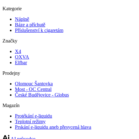
Kategorie
Náplně
Báze a příchutě
Příslušenství k cigaretám
Značky
X4
OXVA
Elfbar
Prodejny
Olomouc Šantovka
Most - OC Central
České Budějovice - Globus
Magazín
Protékání e-liquidu
Teplotní režimy
Prskání e-liquidu aneb přesycená hlava
AI průvodce