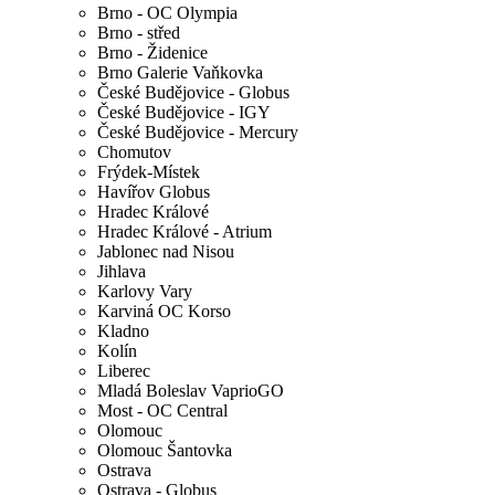
Brno - OC Olympia
Brno - střed
Brno - Židenice
Brno Galerie Vaňkovka
České Budějovice - Globus
České Budějovice - IGY
České Budějovice - Mercury
Chomutov
Frýdek-Místek
Havířov Globus
Hradec Králové
Hradec Králové - Atrium
Jablonec nad Nisou
Jihlava
Karlovy Vary
Karviná OC Korso
Kladno
Kolín
Liberec
Mladá Boleslav VaprioGO
Most - OC Central
Olomouc
Olomouc Šantovka
Ostrava
Ostrava - Globus