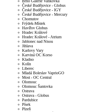
Brno Galerie Vaňkovka
České Budějovice - Globus
České Budějovice - IGY
České Budějovice - Mercury
Chomutov
Frýdek-Místek
Havířov Globus
Hradec Králové
Hradec Králové - Atrium
Jablonec nad Nisou
Jihlava
Karlovy Vary
Karviná OC Korso
Kladno
Kolín
Liberec
Mladá Boleslav VaprioGO
Most - OC Central
Olomouc
Olomouc Šantovka
Ostrava
Ostrava - Globus
Pardubice
Písek
Plzeň