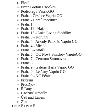
Plzeň
Plzeň Globus Chotíkov
Poděbrady VaprioGO
Praha - Čestlice Vaprio GO
Praha - Horní Počernice
Praha 1
Praha 11 - Háje
Praha 13 - Luka Living Stodůlky
Praha 3 - Korunní
Praha 4 - Arkády Pankrác Vaprio GO
Praha 4 - Michle
Praha 5 - Anděl
Praha 5 - OC Nový Smíchov VaprioGO
Praha 7 - Centrum Stromovka
Praha 8
Praha 9 - Galerie Harfa Vaprio GO
Praha 9 - Letňany Vaprio GO
Praha 9 - NC Fénix
Příbram
Prostějov
Říčany
Uherské Hradiště
Ústí nad Labem
Zlín
175 Kč
119 Kč