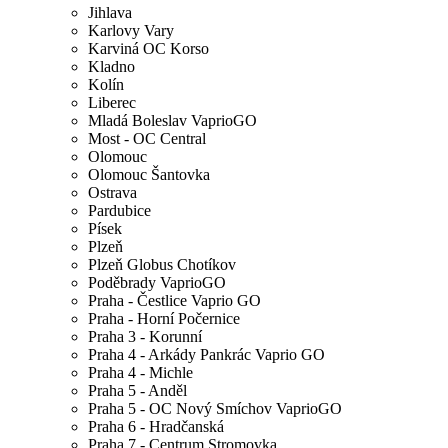
Jihlava
Karlovy Vary
Karviná OC Korso
Kladno
Kolín
Liberec
Mladá Boleslav VaprioGO
Most - OC Central
Olomouc
Olomouc Šantovka
Ostrava
Pardubice
Písek
Plzeň
Plzeň Globus Chotíkov
Poděbrady VaprioGO
Praha - Čestlice Vaprio GO
Praha - Horní Počernice
Praha 3 - Korunní
Praha 4 - Arkády Pankrác Vaprio GO
Praha 4 - Michle
Praha 5 - Anděl
Praha 5 - OC Nový Smíchov VaprioGO
Praha 6 - Hradčanská
Praha 7 - Centrum Stromovka