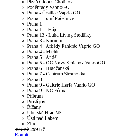
Plzeň Globus Chotíkov
Poděbrady VaprioGO
Praha - Čestlice Vaprio GO
Praha - Horní Počernice
Praha 1
Praha 11 - Háje
Praha 13 - Luka Living Stodůlky
Praha 3 - Korunní
Praha 4 - Arkády Pankrác Vaprio GO
Praha 4 - Michle
Praha 5 - Anděl
Praha 5 - OC Nový Smíchov VaprioGO
Praha 6 - Hradčanská
Praha 7 - Centrum Stromovka
Praha 8
Praha 9 - Galerie Harfa Vaprio GO
Praha 9 - NC Fénix
Příbram
Prostějov
Říčany
Uherské Hradiště
Ústí nad Labem
Zlín
399 Kč
299 Kč
Koupit