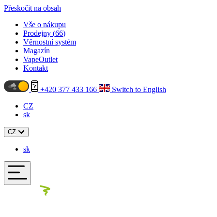
Přeskočit na obsah
Vše o nákupu
Prodejny (
66
)
Věrnostní systém
Magazín
VapeOutlet
Kontakt
+420 377 433 166
Switch to English
CZ
sk
CZ
sk