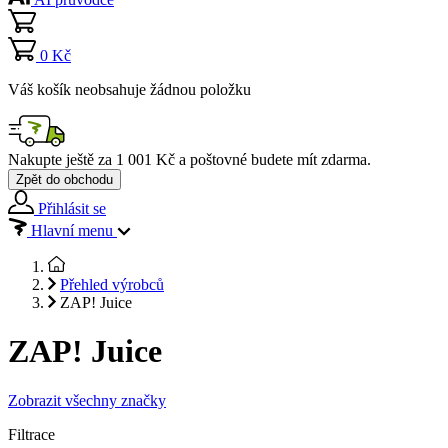
0 Kč
Váš košík neobsahuje žádnou položku
Nakupte ještě za
1 001 Kč
a poštovné budete mít
zdarma
.
Zpět do obchodu
Přihlásit se
Hlavní menu
Přehled výrobců
ZAP! Juice
ZAP! Juice
Zobrazit všechny značky
Filtrace