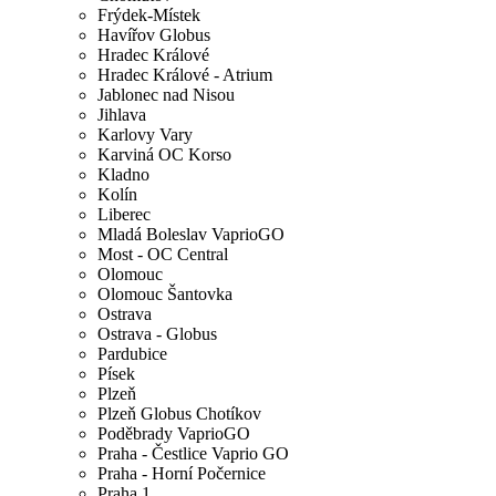
Frýdek-Místek
Havířov Globus
Hradec Králové
Hradec Králové - Atrium
Jablonec nad Nisou
Jihlava
Karlovy Vary
Karviná OC Korso
Kladno
Kolín
Liberec
Mladá Boleslav VaprioGO
Most - OC Central
Olomouc
Olomouc Šantovka
Ostrava
Ostrava - Globus
Pardubice
Písek
Plzeň
Plzeň Globus Chotíkov
Poděbrady VaprioGO
Praha - Čestlice Vaprio GO
Praha - Horní Počernice
Praha 1