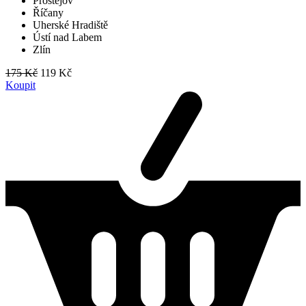
Prostějov
Říčany
Uherské Hradiště
Ústí nad Labem
Zlín
175 Kč
119 Kč
Koupit