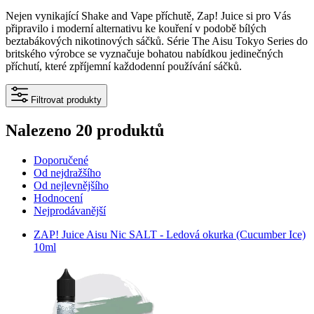
Nejen vynikající Shake and Vape příchutě, Zap! Juice si pro Vás
připravilo i moderní alternativu ke kouření v podobě bílých
beztabákových nikotinových sáčků. Série The Aisu Tokyo Series do
britského výrobce se vyznačuje bohatou nabídkou jedinečných
příchutí, které zpříjemní každodenní používání sáčků.
Filtrovat produkty
Nalezeno 20 produktů
Doporučené
Od nejdražšího
Od nejlevnějšího
Hodnocení
Nejprodávanější
ZAP! Juice Aisu Nic SALT - Ledová okurka (Cucumber Ice)
10ml