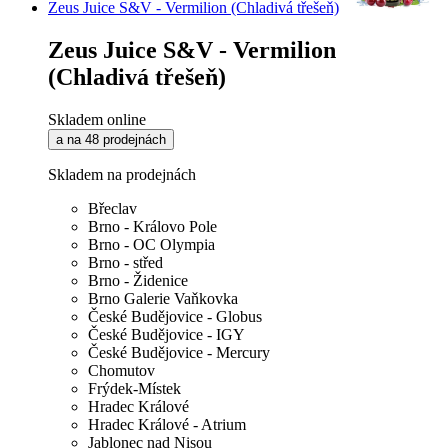
Zeus Juice S&V - Vermilion (Chladivá třešeň)
Zeus Juice S&V - Vermilion
(Chladivá třešeň)
Skladem online
a na 48 prodejnách
Skladem na prodejnách
Břeclav
Brno - Královo Pole
Brno - OC Olympia
Brno - střed
Brno - Židenice
Brno Galerie Vaňkovka
České Budějovice - Globus
České Budějovice - IGY
České Budějovice - Mercury
Chomutov
Frýdek-Místek
Hradec Králové
Hradec Králové - Atrium
Jablonec nad Nisou