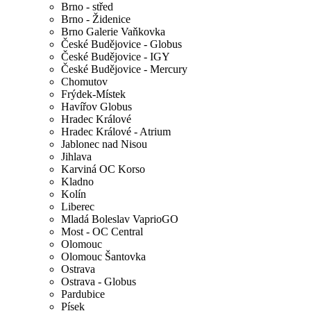
Brno - střed
Brno - Židenice
Brno Galerie Vaňkovka
České Budějovice - Globus
České Budějovice - IGY
České Budějovice - Mercury
Chomutov
Frýdek-Místek
Havířov Globus
Hradec Králové
Hradec Králové - Atrium
Jablonec nad Nisou
Jihlava
Karviná OC Korso
Kladno
Kolín
Liberec
Mladá Boleslav VaprioGO
Most - OC Central
Olomouc
Olomouc Šantovka
Ostrava
Ostrava - Globus
Pardubice
Písek