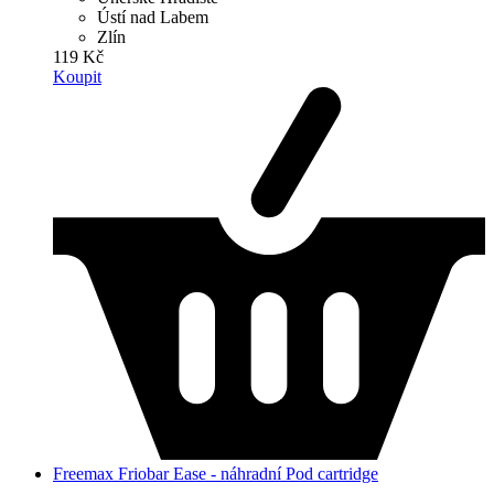
Ústí nad Labem
Zlín
119 Kč
Koupit
Freemax Friobar Ease - náhradní Pod cartridge