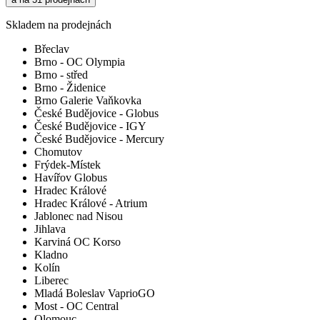
Skladem na prodejnách
Břeclav
Brno - OC Olympia
Brno - střed
Brno - Židenice
Brno Galerie Vaňkovka
České Budějovice - Globus
České Budějovice - IGY
České Budějovice - Mercury
Chomutov
Frýdek-Místek
Havířov Globus
Hradec Králové
Hradec Králové - Atrium
Jablonec nad Nisou
Jihlava
Karviná OC Korso
Kladno
Kolín
Liberec
Mladá Boleslav VaprioGO
Most - OC Central
Olomouc