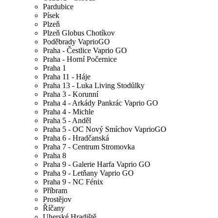
Pardubice
Písek
Plzeň
Plzeň Globus Chotíkov
Poděbrady VaprioGO
Praha - Čestlice Vaprio GO
Praha - Horní Počernice
Praha 1
Praha 11 - Háje
Praha 13 - Luka Living Stodůlky
Praha 3 - Korunní
Praha 4 - Arkády Pankrác Vaprio GO
Praha 4 - Michle
Praha 5 - Anděl
Praha 5 - OC Nový Smíchov VaprioGO
Praha 6 - Hradčanská
Praha 7 - Centrum Stromovka
Praha 8
Praha 9 - Galerie Harfa Vaprio GO
Praha 9 - Letňany Vaprio GO
Praha 9 - NC Fénix
Příbram
Prostějov
Říčany
Uherské Hradiště