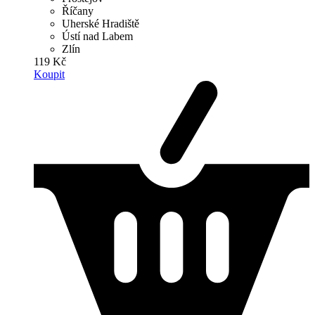
Říčany
Uherské Hradiště
Ústí nad Labem
Zlín
119 Kč
Koupit