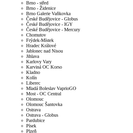
Brno - střed
Brno - Židenice
Brno Galerie Vaňkovka
České Budějovice - Globus
České Budějovice - IGY
České Budějovice - Mercury
Chomutov
Frýdek-Místek
Hradec Králové
Jablonec nad Nisou
Jihlava
Karlovy Vary
Karviná OC Korso
Kladno
Kolín
Liberec
Mladá Boleslav VaprioGO
Most - OC Central
Olomouc
Olomouc Šantovka
Ostrava
Ostrava - Globus
Pardubice
Písek
Plzeň