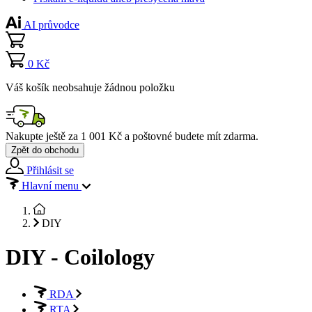
AI průvodce
0 Kč
Váš košík neobsahuje žádnou položku
Nakupte ještě za
1 001 Kč
a poštovné budete mít
zdarma
.
Zpět do obchodu
Přihlásit se
Hlavní menu
DIY
DIY - Coilology
RDA
RTA