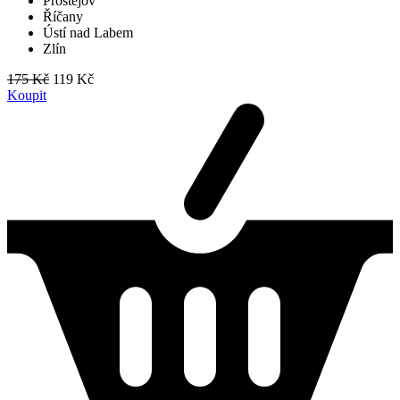
Prostějov
Říčany
Ústí nad Labem
Zlín
175 Kč
119 Kč
Koupit