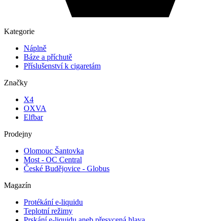
Kategorie
Náplně
Báze a příchutě
Příslušenství k cigaretám
Značky
X4
OXVA
Elfbar
Prodejny
Olomouc Šantovka
Most - OC Central
České Budějovice - Globus
Magazín
Protékání e-liquidu
Teplotní režimy
Prskání e-liquidu aneb přesycená hlava