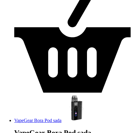
VapeGear Bora Pod sada
VapeGear Bora Pod sada