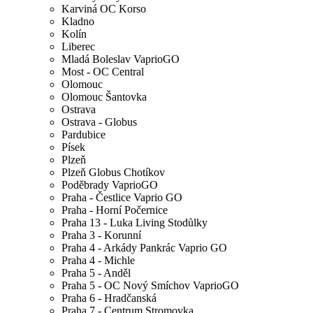
Karviná OC Korso
Kladno
Kolín
Liberec
Mladá Boleslav VaprioGO
Most - OC Central
Olomouc
Olomouc Šantovka
Ostrava
Ostrava - Globus
Pardubice
Písek
Plzeň
Plzeň Globus Chotíkov
Poděbrady VaprioGO
Praha - Čestlice Vaprio GO
Praha - Horní Počernice
Praha 13 - Luka Living Stodůlky
Praha 3 - Korunní
Praha 4 - Arkády Pankrác Vaprio GO
Praha 4 - Michle
Praha 5 - Anděl
Praha 5 - OC Nový Smíchov VaprioGO
Praha 6 - Hradčanská
Praha 7 - Centrum Stromovka