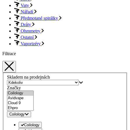
Vaty
Nářadí
Předmotané spirálky
Dráty
Ohmmetry
Ostatní
Vaporizéry
Filtrace
Skladem na prodejnách
Značky
Coilology
Coilology