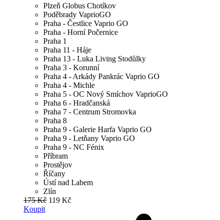
Plzeň Globus Chotíkov
Poděbrady VaprioGO
Praha - Čestlice Vaprio GO
Praha - Horní Počernice
Praha 1
Praha 11 - Háje
Praha 13 - Luka Living Stodůlky
Praha 3 - Korunní
Praha 4 - Arkády Pankrác Vaprio GO
Praha 4 - Michle
Praha 5 - OC Nový Smíchov VaprioGO
Praha 6 - Hradčanská
Praha 7 - Centrum Stromovka
Praha 8
Praha 9 - Galerie Harfa Vaprio GO
Praha 9 - Letňany Vaprio GO
Praha 9 - NC Fénix
Příbram
Prostějov
Říčany
Ústí nad Labem
Zlín
175 Kč
119 Kč
Koupit