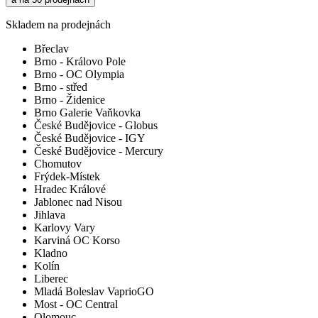
Skladem na prodejnách
Břeclav
Brno - Královo Pole
Brno - OC Olympia
Brno - střed
Brno - Židenice
Brno Galerie Vaňkovka
České Budějovice - Globus
České Budějovice - IGY
České Budějovice - Mercury
Chomutov
Frýdek-Místek
Hradec Králové
Jablonec nad Nisou
Jihlava
Karlovy Vary
Karviná OC Korso
Kladno
Kolín
Liberec
Mladá Boleslav VaprioGO
Most - OC Central
Olomouc