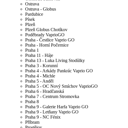
Ostrava
Ostrava - Globus
Pardubice
Písek
Plzeň
Plzeň Globus Chotíkov
Poděbrady VaprioGO
Praha - Čestlice Vaprio GO
Praha - Horní Počernice
Praha 1
Praha 11 - Háje
Praha 13 - Luka Living Stodůlky
Praha 3 - Korunní
Praha 4 - Arkády Pankrác Vaprio GO
Praha 4 - Michle
Praha 5 - Anděl
Praha 5 - OC Nový Smíchov VaprioGO
Praha 6 - Hradčanská
Praha 7 - Centrum Stromovka
Praha 8
Praha 9 - Galerie Harfa Vaprio GO
Praha 9 - Letňany Vaprio GO
Praha 9 - NC Fénix
Příbram
Prostějov