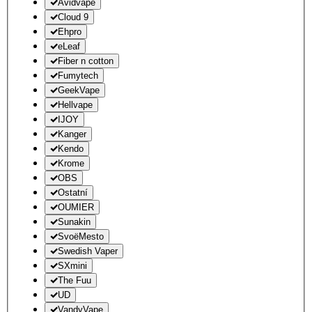
Avidvape
Cloud 9
Ehpro
eLeaf
Fiber n cotton
Fumytech
GeekVape
Hellvape
IJOY
Kanger
Kendo
Krome
OBS
Ostatní
OUMIER
Sunakin
SvoëMesto
Swedish Vaper
SXmini
The Fuu
UD
VandyVape