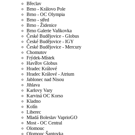
Břeclav
Brno - Královo Pole
Brno - OC Olympia
Brno - střed
Brno - Židenice
Brno Galerie Vaňkovka
České Budějovice - Globus
České Budějovice - IGY
České Budějovice - Mercury
Chomutov
Frýdek-Místek
Havířov Globus
Hradec Králové
Hradec Králové - Atrium
Jablonec nad Nisou
Jihlava
Karlovy Vary
Karviná OC Korso
Kladno
Kolín
Liberec
Mladá Boleslav VaprioGO
Most - OC Central
Olomouc
Olomouc Šantovka