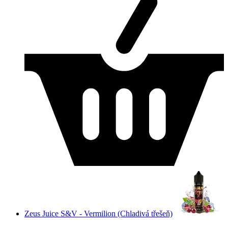
Zeus Juice S&V - Vermilion (Chladivá třešeň)