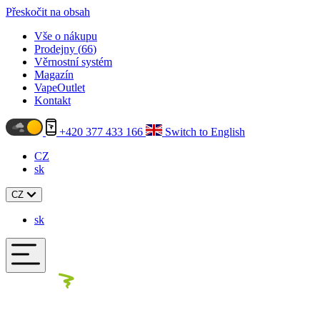
Přeskočit na obsah
Vše o nákupu
Prodejny (
66
)
Věrnostní systém
Magazín
VapeOutlet
Kontakt
+420 377 433 166
Switch to English
CZ
sk
CZ
sk