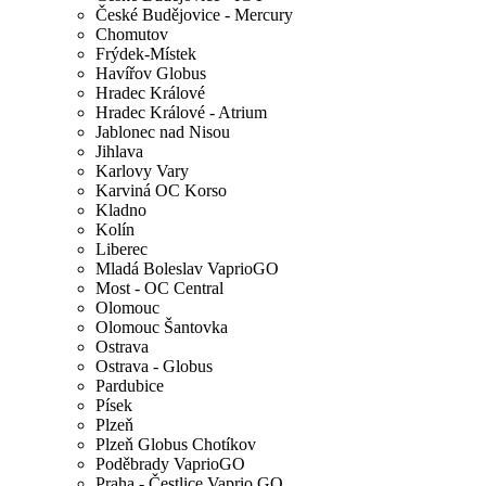
České Budějovice - Mercury
Chomutov
Frýdek-Místek
Havířov Globus
Hradec Králové
Hradec Králové - Atrium
Jablonec nad Nisou
Jihlava
Karlovy Vary
Karviná OC Korso
Kladno
Kolín
Liberec
Mladá Boleslav VaprioGO
Most - OC Central
Olomouc
Olomouc Šantovka
Ostrava
Ostrava - Globus
Pardubice
Písek
Plzeň
Plzeň Globus Chotíkov
Poděbrady VaprioGO
Praha - Čestlice Vaprio GO