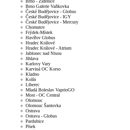
Brno - Židenice
Brno Galerie Vaňkovka
České Budějovice - Globus
České Budějovice - IGY
České Budějovice - Mercury
Chomutov
Frýdek-Místek
Havířov Globus
Hradec Králové
Hradec Králové - Atrium
Jablonec nad Nisou
Jihlava
Karlovy Vary
Karviná OC Korso
Kladno
Kolín
Liberec
Mladá Boleslav VaprioGO
Most - OC Central
Olomouc
Olomouc Šantovka
Ostrava
Ostrava - Globus
Pardubice
Písek