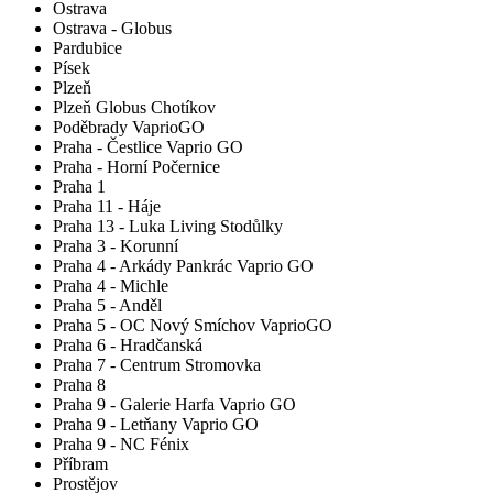
Ostrava
Ostrava - Globus
Pardubice
Písek
Plzeň
Plzeň Globus Chotíkov
Poděbrady VaprioGO
Praha - Čestlice Vaprio GO
Praha - Horní Počernice
Praha 1
Praha 11 - Háje
Praha 13 - Luka Living Stodůlky
Praha 3 - Korunní
Praha 4 - Arkády Pankrác Vaprio GO
Praha 4 - Michle
Praha 5 - Anděl
Praha 5 - OC Nový Smíchov VaprioGO
Praha 6 - Hradčanská
Praha 7 - Centrum Stromovka
Praha 8
Praha 9 - Galerie Harfa Vaprio GO
Praha 9 - Letňany Vaprio GO
Praha 9 - NC Fénix
Příbram
Prostějov