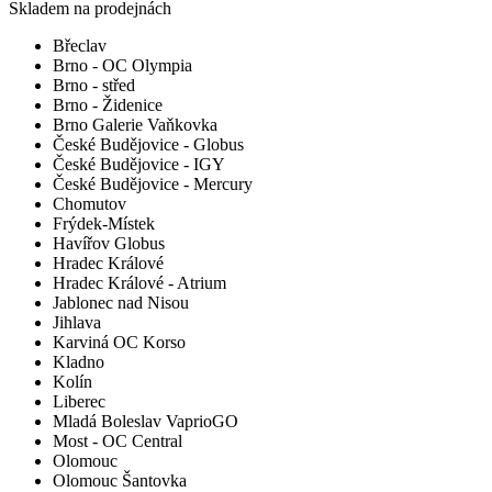
Skladem na prodejnách
Břeclav
Brno - OC Olympia
Brno - střed
Brno - Židenice
Brno Galerie Vaňkovka
České Budějovice - Globus
České Budějovice - IGY
České Budějovice - Mercury
Chomutov
Frýdek-Místek
Havířov Globus
Hradec Králové
Hradec Králové - Atrium
Jablonec nad Nisou
Jihlava
Karviná OC Korso
Kladno
Kolín
Liberec
Mladá Boleslav VaprioGO
Most - OC Central
Olomouc
Olomouc Šantovka