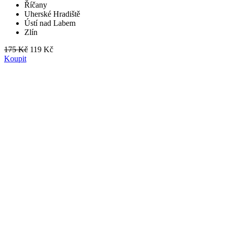
Říčany
Uherské Hradiště
Ústí nad Labem
Zlín
175 Kč
119 Kč
Koupit