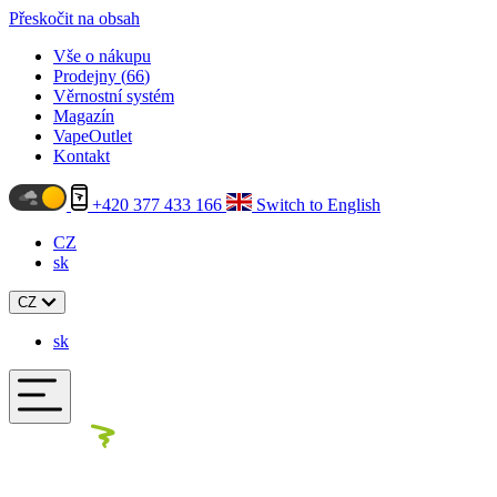
Přeskočit na obsah
Vše o nákupu
Prodejny (
66
)
Věrnostní systém
Magazín
VapeOutlet
Kontakt
+420 377 433 166
Switch to English
CZ
sk
CZ
sk