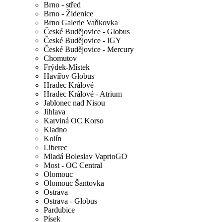
Brno - střed
Brno - Židenice
Brno Galerie Vaňkovka
České Budějovice - Globus
České Budějovice - IGY
České Budějovice - Mercury
Chomutov
Frýdek-Místek
Havířov Globus
Hradec Králové
Hradec Králové - Atrium
Jablonec nad Nisou
Jihlava
Karviná OC Korso
Kladno
Kolín
Liberec
Mladá Boleslav VaprioGO
Most - OC Central
Olomouc
Olomouc Šantovka
Ostrava
Ostrava - Globus
Pardubice
Písek