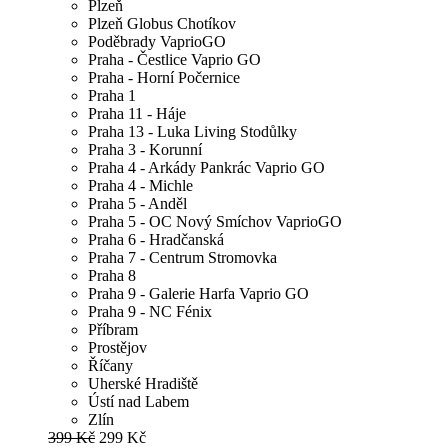
Plzeň
Plzeň Globus Chotíkov
Poděbrady VaprioGO
Praha - Čestlice Vaprio GO
Praha - Horní Počernice
Praha 1
Praha 11 - Háje
Praha 13 - Luka Living Stodůlky
Praha 3 - Korunní
Praha 4 - Arkády Pankrác Vaprio GO
Praha 4 - Michle
Praha 5 - Anděl
Praha 5 - OC Nový Smíchov VaprioGO
Praha 6 - Hradčanská
Praha 7 - Centrum Stromovka
Praha 8
Praha 9 - Galerie Harfa Vaprio GO
Praha 9 - NC Fénix
Příbram
Prostějov
Říčany
Uherské Hradiště
Ústí nad Labem
Zlín
399 Kč
299 Kč