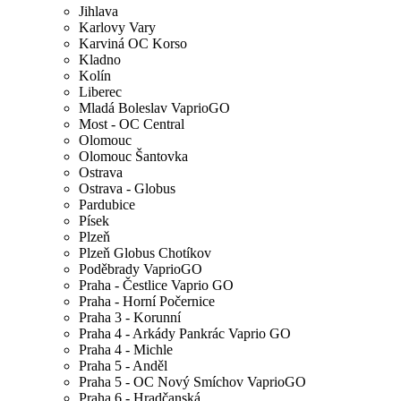
Jihlava
Karlovy Vary
Karviná OC Korso
Kladno
Kolín
Liberec
Mladá Boleslav VaprioGO
Most - OC Central
Olomouc
Olomouc Šantovka
Ostrava
Ostrava - Globus
Pardubice
Písek
Plzeň
Plzeň Globus Chotíkov
Poděbrady VaprioGO
Praha - Čestlice Vaprio GO
Praha - Horní Počernice
Praha 3 - Korunní
Praha 4 - Arkády Pankrác Vaprio GO
Praha 4 - Michle
Praha 5 - Anděl
Praha 5 - OC Nový Smíchov VaprioGO
Praha 6 - Hradčanská