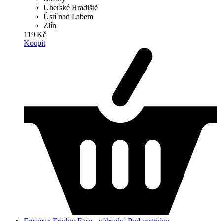
Uherské Hradiště
Ústí nad Labem
Zlín
119 Kč
Koupit
Freemax Friobar Ease - náhradní Pod cartridge