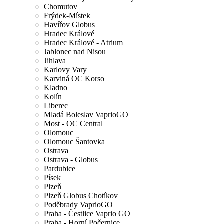
Chomutov
Frýdek-Místek
Havířov Globus
Hradec Králové
Hradec Králové - Atrium
Jablonec nad Nisou
Jihlava
Karlovy Vary
Karviná OC Korso
Kladno
Kolín
Liberec
Mladá Boleslav VaprioGO
Most - OC Central
Olomouc
Olomouc Šantovka
Ostrava
Ostrava - Globus
Pardubice
Písek
Plzeň
Plzeň Globus Chotíkov
Poděbrady VaprioGO
Praha - Čestlice Vaprio GO
Praha - Horní Počernice