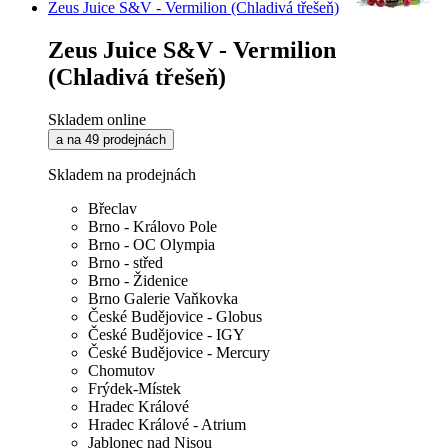
Zeus Juice S&V - Vermilion (Chladivá třešeň)
Zeus Juice S&V - Vermilion
(Chladivá třešeň)
Skladem online
a na 49 prodejnách
Skladem na prodejnách
Břeclav
Brno - Královo Pole
Brno - OC Olympia
Brno - střed
Brno - Židenice
Brno Galerie Vaňkovka
České Budějovice - Globus
České Budějovice - IGY
České Budějovice - Mercury
Chomutov
Frýdek-Místek
Hradec Králové
Hradec Králové - Atrium
Jablonec nad Nisou