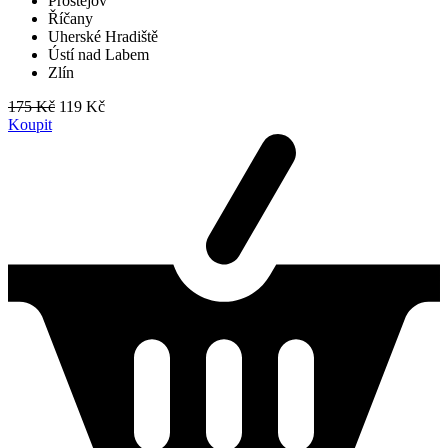
Prostějov
Říčany
Uherské Hradiště
Ústí nad Labem
Zlín
175 Kč
119 Kč
Koupit