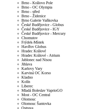
Brno - Královo Pole
Brno - OC Olympia
Brno - střed
Brno - Židenice
Brno Galerie Vaňkovka
České Budějovice - Globus
České Budějovice - IGY
České Budějovice - Mercury
Chomutov
Frýdek-Místek
Havířov Globus
Hradec Králové
Hradec Králové - Atrium
Jablonec nad Nisou
Jihlava
Karlovy Vary
Karviná OC Korso
Kladno
Kolín
Liberec
Mladá Boleslav VaprioGO
Most - OC Central
Olomouc
Olomouc Šantovka
Ostrava