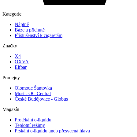
Kategorie
Náplně
Báze a příchutě
Příslušenství k cigaretám
Značky
X4
OXVA
Elfbar
Prodejny
Olomouc Šantovka
Most - OC Central
České Budějovice - Globus
Magazín
Protékání e-liquidu
Teplotní režimy
Prskání e-liquidu aneb přesycená hlava