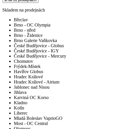
Skladem na prodejnách
Břeclav
Brno - OC Olympia
Brno - střed
Brno - Židenice
Brno Galerie Vaňkovka
České Budějovice - Globus
České Budějovice - IGY
České Budějovice - Mercury
Chomutov
Frýdek-Místek
Havířov Globus
Hradec Králové
Hradec Králové - Atrium
Jablonec nad Nisou
Jihlava
Karviná OC Korso
Kladno
Kolín
Liberec
Mladá Boleslav VaprioGO
Most - OC Central
Olomouc