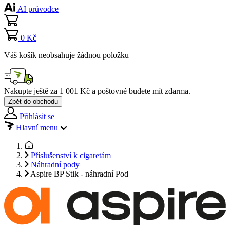
AI průvodce
0 Kč
Váš košík neobsahuje žádnou položku
Nakupte ještě za
1 001 Kč
a poštovné budete mít
zdarma
.
Zpět do obchodu
Přihlásit se
Hlavní menu
Příslušenství k cigaretám
Náhradní pody
Aspire BP Stik - náhradní Pod