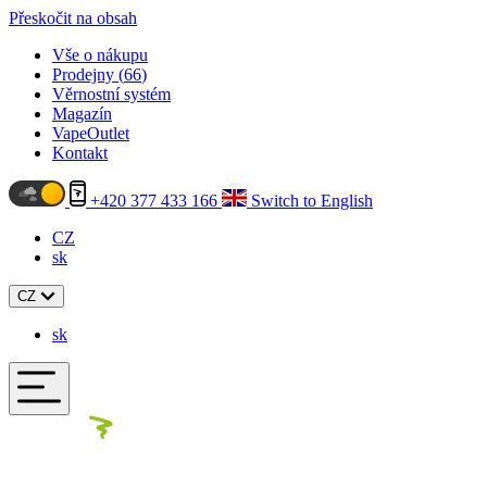
Přeskočit na obsah
Vše o nákupu
Prodejny (
66
)
Věrnostní systém
Magazín
VapeOutlet
Kontakt
+420 377 433 166
Switch to English
CZ
sk
CZ
sk