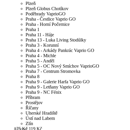
Plzeň
Plzeň Globus Chotíkov
Poděbrady VaprioGO
Praha - Čestlice Vaprio GO
Praha - Horní Počernice
Praha 1
Praha 11 - Háje
Praha 13 - Luka Living Stodůlky
Praha 3 - Korunní
Praha 4 - Arkády Pankrác Vaprio GO
Praha 4 - Michle
Praha 5 - Anděl
Praha 5 - OC Nový Smíchov VaprioGO
Praha 7 - Centrum Stromovka
Praha 8
Praha 9 - Galerie Harfa Vaprio GO
Praha 9 - Letňany Vaprio GO
Praha 9 - NC Fénix
Příbram
Prostějov
Říčany
Uherské Hradiště
Ústí nad Labem
Zlín
175 Kč
119 Kč