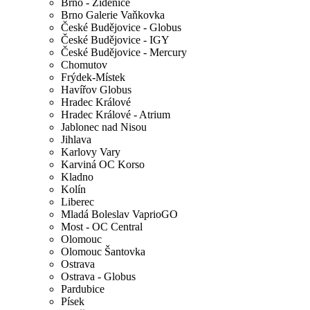
Brno - Židenice
Brno Galerie Vaňkovka
České Budějovice - Globus
České Budějovice - IGY
České Budějovice - Mercury
Chomutov
Frýdek-Místek
Havířov Globus
Hradec Králové
Hradec Králové - Atrium
Jablonec nad Nisou
Jihlava
Karlovy Vary
Karviná OC Korso
Kladno
Kolín
Liberec
Mladá Boleslav VaprioGO
Most - OC Central
Olomouc
Olomouc Šantovka
Ostrava
Ostrava - Globus
Pardubice
Písek