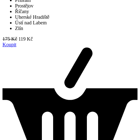
Příbram
Prostějov
Říčany
Uherské Hradiště
Ústí nad Labem
Zlín
175 Kč
119 Kč
Koupit