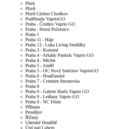
Písek
Plzeň
Plzeň Globus Chotíkov
Poděbrady VaprioGO
Praha - Čestlice Vaprio GO
Praha - Horní Počernice
Praha 1
Praha 11 - Háje
Praha 13 - Luka Living Stodůlky
Praha 3 - Korunní
Praha 4 - Arkády Pankrác Vaprio GO
Praha 4 - Michle
Praha 5 - Anděl
Praha 5 - OC Nový Smíchov VaprioGO
Praha 6 - Hradčanská
Praha 7 - Centrum Stromovka
Praha 8
Praha 9 - Galerie Harfa Vaprio GO
Praha 9 - Letňany Vaprio GO
Praha 9 - NC Fénix
Příbram
Prostějov
Říčany
Uherské Hradiště
Ústí nad Labem