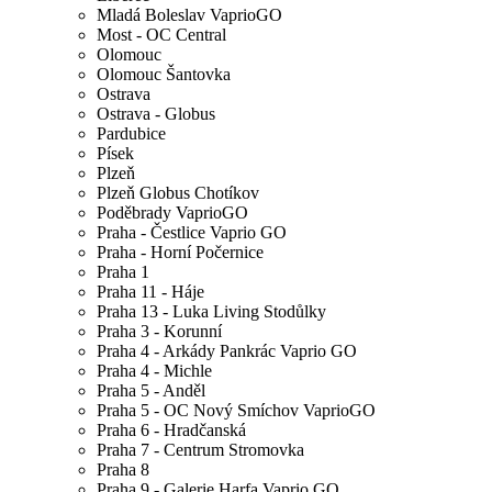
Mladá Boleslav VaprioGO
Most - OC Central
Olomouc
Olomouc Šantovka
Ostrava
Ostrava - Globus
Pardubice
Písek
Plzeň
Plzeň Globus Chotíkov
Poděbrady VaprioGO
Praha - Čestlice Vaprio GO
Praha - Horní Počernice
Praha 1
Praha 11 - Háje
Praha 13 - Luka Living Stodůlky
Praha 3 - Korunní
Praha 4 - Arkády Pankrác Vaprio GO
Praha 4 - Michle
Praha 5 - Anděl
Praha 5 - OC Nový Smíchov VaprioGO
Praha 6 - Hradčanská
Praha 7 - Centrum Stromovka
Praha 8
Praha 9 - Galerie Harfa Vaprio GO