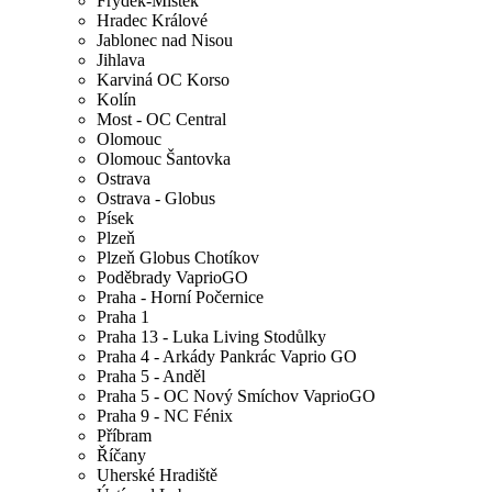
Frýdek-Místek
Hradec Králové
Jablonec nad Nisou
Jihlava
Karviná OC Korso
Kolín
Most - OC Central
Olomouc
Olomouc Šantovka
Ostrava
Ostrava - Globus
Písek
Plzeň
Plzeň Globus Chotíkov
Poděbrady VaprioGO
Praha - Horní Počernice
Praha 1
Praha 13 - Luka Living Stodůlky
Praha 4 - Arkády Pankrác Vaprio GO
Praha 5 - Anděl
Praha 5 - OC Nový Smíchov VaprioGO
Praha 9 - NC Fénix
Příbram
Říčany
Uherské Hradiště