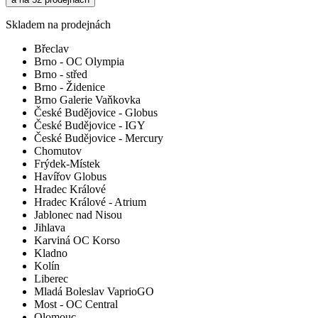
Skladem na prodejnách
Břeclav
Brno - OC Olympia
Brno - střed
Brno - Židenice
Brno Galerie Vaňkovka
České Budějovice - Globus
České Budějovice - IGY
České Budějovice - Mercury
Chomutov
Frýdek-Místek
Havířov Globus
Hradec Králové
Hradec Králové - Atrium
Jablonec nad Nisou
Jihlava
Karviná OC Korso
Kladno
Kolín
Liberec
Mladá Boleslav VaprioGO
Most - OC Central
Olomouc