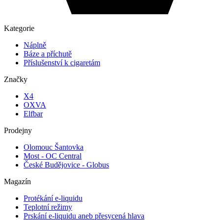
Kategorie
Náplně
Báze a příchutě
Příslušenství k cigaretám
Značky
X4
OXVA
Elfbar
Prodejny
Olomouc Šantovka
Most - OC Central
České Budějovice - Globus
Magazín
Protékání e-liquidu
Teplotní režimy
Prskání e-liquidu aneb přesycená hlava