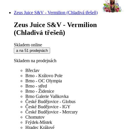
Zeus Juice S&V - Vermilion (Chladivá třešeň)
Zeus Juice S&V - Vermilion
(Chladivá třešeň)
Skladem online
a na 51 prodejnách
Skladem na prodejnách
Břeclav
Brno - Královo Pole
Brno - OC Olympia
Brno - střed
Brno - Židenice
Brno Galerie Vaňkovka
České Budějovice - Globus
České Budějovice - IGY
České Budějovice - Mercury
Chomutov
Frýdek-Místek
Hradec Králové