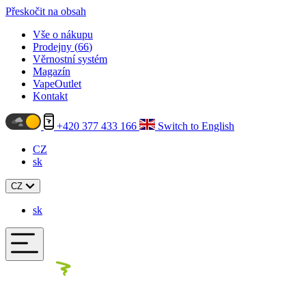
Přeskočit na obsah
Vše o nákupu
Prodejny (
66
)
Věrnostní systém
Magazín
VapeOutlet
Kontakt
+420 377 433 166
Switch to English
CZ
sk
CZ
sk