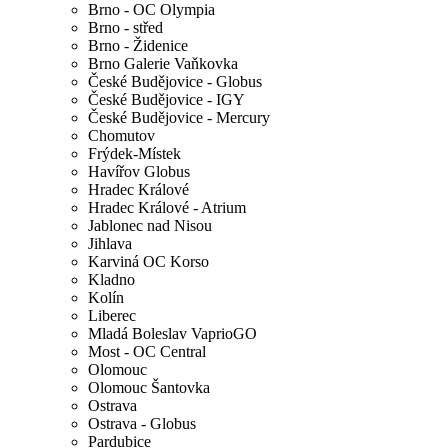
Brno - OC Olympia
Brno - střed
Brno - Židenice
Brno Galerie Vaňkovka
České Budějovice - Globus
České Budějovice - IGY
České Budějovice - Mercury
Chomutov
Frýdek-Místek
Havířov Globus
Hradec Králové
Hradec Králové - Atrium
Jablonec nad Nisou
Jihlava
Karviná OC Korso
Kladno
Kolín
Liberec
Mladá Boleslav VaprioGO
Most - OC Central
Olomouc
Olomouc Šantovka
Ostrava
Ostrava - Globus
Pardubice