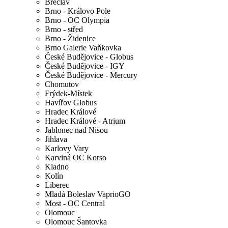
Břeclav
Brno - Královo Pole
Brno - OC Olympia
Brno - střed
Brno - Židenice
Brno Galerie Vaňkovka
České Budějovice - Globus
České Budějovice - IGY
České Budějovice - Mercury
Chomutov
Frýdek-Místek
Havířov Globus
Hradec Králové
Hradec Králové - Atrium
Jablonec nad Nisou
Jihlava
Karlovy Vary
Karviná OC Korso
Kladno
Kolín
Liberec
Mladá Boleslav VaprioGO
Most - OC Central
Olomouc
Olomouc Šantovka