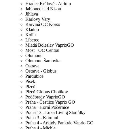
Hradec Králové - Atrium
Jablonec nad Nisou
Jihlava
Karlovy Vary
Karviná OC Korso
Kladno
Kolín
Liberec
Mladá Boleslav VaprioGO
Most - OC Central
Olomouc
Olomouc Šantovka
Ostrava
Ostrava - Globus
Pardubice
Písek
Plzeň
Plzeň Globus Chotíkov
Poděbrady VaprioGO
Praha - Čestlice Vaprio GO
Praha - Horní Počernice
Praha 13 - Luka Living Stodůlky
Praha 3 - Korunní
Praha 4 - Arkády Pankrác Vaprio GO
Praha 4 - Michle