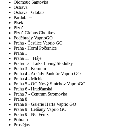
Olomouc Šantovka
Ostrava
Ostrava - Globus
Pardubice
Písek
Plzeň
Plzeň Globus Chotíkov
Poděbrady VaprioGO
Praha - Čestlice Vaprio GO
Praha - Horní Počernice
Praha 1
Praha 11 - Háje
Praha 13 - Luka Living Stodůlky
Praha 3 - Korunní
Praha 4 - Arkády Pankrác Vaprio GO
Praha 4 - Michle
Praha 5 - OC Nový Smíchov VaprioGO
Praha 6 - Hradčanská
Praha 7 - Centrum Stromovka
Praha 8
Praha 9 - Galerie Harfa Vaprio GO
Praha 9 - Letňany Vaprio GO
Praha 9 - NC Fénix
Příbram
Prostějov