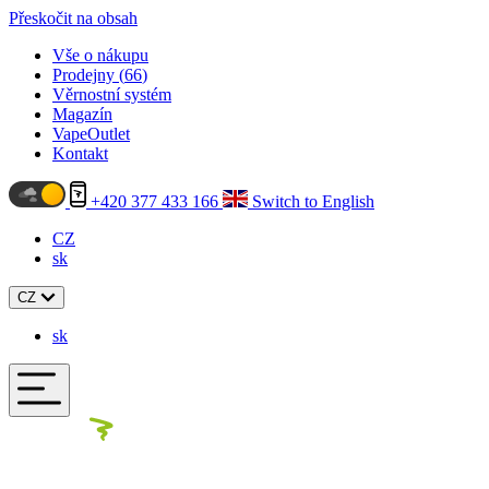
Přeskočit na obsah
Vše o nákupu
Prodejny (
66
)
Věrnostní systém
Magazín
VapeOutlet
Kontakt
+420 377 433 166
Switch to English
CZ
sk
CZ
sk